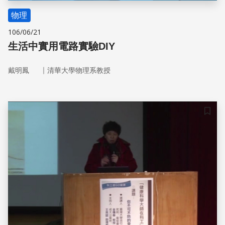
物理
106/06/21
生活中實用電路實驗DIY
｜
戴明鳳
清華大學物理系教授
儲存