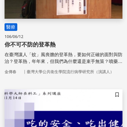
醫療
106/06/12
你不可不防的登革熱
在臺灣讓人「蚊」風喪膽的登革熱，要如何正確的面對與防
治？登革熱，年年來，但我們為什麼還是束手無策？噴藥噴
的霧濛濛，到底是有沒有效呢？還是只能靠天氣變冷才有
｜
金傳春
臺灣大學公共衛生學院流行病學研究所（演講人）
用？面對登革熱，民眾到底可以怎麼做，才能保健康、不心
慌？將由金教授來解除民眾內心的困惑，用正確且科學的角
度來面對我們耳熟能詳卻又似懂非懂的登革熱。
儲存