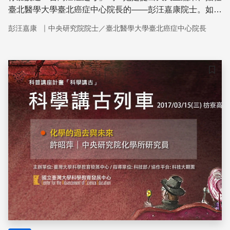
臺北醫學大學臺北癌症中心院長的——彭汪嘉康院士。如
今，大腸癌已蟬聯多年臺灣死因之首，「如何防治與治療大
｜
彭汪嘉康
中央研究院院士／臺北醫學大學臺北癌症中心院長
腸癌」堪稱是我國重中之重的健康課題，於本演講中，彭汪
嘉康與我們分享如何預防大腸癌，活出更璀璨的一生。
儲存