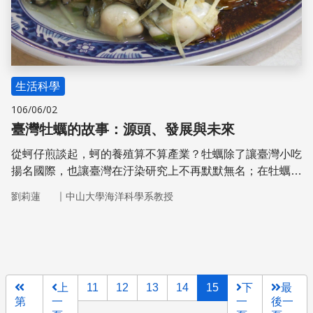
生活科學
106/06/02
臺灣牡蠣的故事：源頭、發展與未來
從蚵仔煎談起，蚵的養殖算不算產業？牡蠣除了讓臺灣小吃
揚名國際，也讓臺灣在汙染研究上不再默默無名；在牡蠣的
尋根之旅上，我們發現了什麼？這個祖傳的產業有轉型的壓
｜
劉莉蓮
中山大學海洋科學系教授
力嗎？讓我們用不同的角度來看看這既熟悉卻又陌生的葡萄
牙牡蠣。
上
11
12
13
14
15
下
最
第
一
一
後一