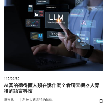
115/06/30
AI真的聽得懂人類在說什麼？看聊天機器人背
後的語言科技
｜
陳玉鳳
科技大觀園特約編輯
儲