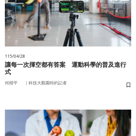
115/04/28
讓每一次揮空都有答案 運動科學的普及進行
式
｜
何楷平
科技大觀園特約記者
儲