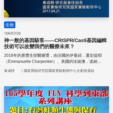
生物
106/07/20
神一般的基因駭客——CRISPR/Cas9基因編輯
技術可以改變我們的醫療未來？
2016年的唐獎生技醫藥獎，由法國的伊曼紐．夏彭提耶
（Emmanuelle Charpentier）、美國的珍妮佛．道納
（Jennifer A. Doudna）與華裔美籍的張鋒三人共同獲得，
｜
秦咸靜
國家實驗研究院國家實驗動物中心企劃推廣組
這三位科學家是因為發展了有上帝之手稱譽的
CRISPR/Cas9基因編輯技術而獲獎。
儲存