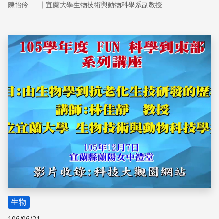
｜
陳怡伶
宜蘭大學生物技術與動物科學系副教授
－植化素（Phytochemicals）。
儲存
生物
106/06/21