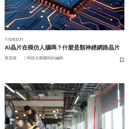
115/03/31
AI晶片在模仿人腦嗎？什麼是類神經網路晶片
｜
黃宜稜
科技大觀園特約編輯
儲