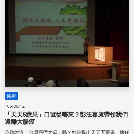
儲存
醫療
106/06/12
「天天5蔬果」口號從哪來？彭汪嘉康帶領我們
遠離大腸癌
你聽說過「台灣癌症之母」嗎？她是提出天天五蔬果、擔任