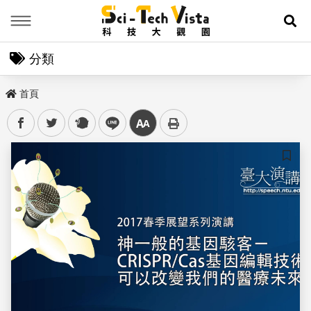
Menu
展
分類
首頁
facebook
twitter
plurk
line
中
儲存