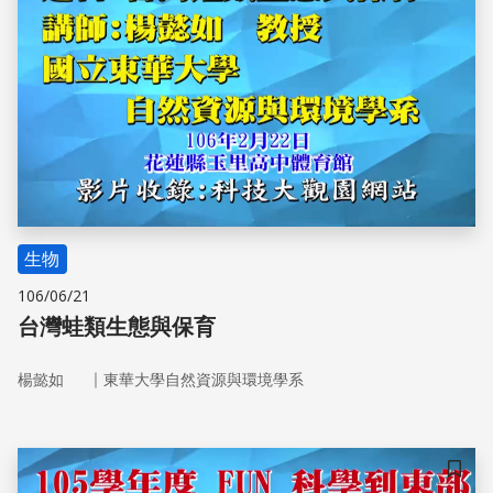
生物
106/06/21
台灣蛙類生態與保育
｜
楊懿如
東華大學自然資源與環境學系
儲存