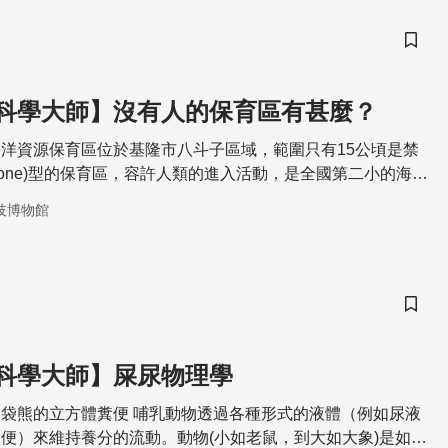
儲存
科學大師】沒有人的保育區有甚麼？
洋資源保育區位於基隆市八斗子區域，範圍只有15公頃是禁
ke Zone)型的保育區，容許人類的進入活動，是全國第二小的海洋
是全國成效最好的保護區，吸引眾多的潛客前來朝聖，近年來
技博物館
2020年因為國外COV19的影響，島內各地潛水點呈現空前的
站就有高達七萬人次的潛客
儲存
科學大師】屎尿物理學
袋熊的立方體糞便 哺乳動物透過各種形式的液體（例如尿液
便）來維持養分的流動。動物(小如老鼠，到大如大象)是如何