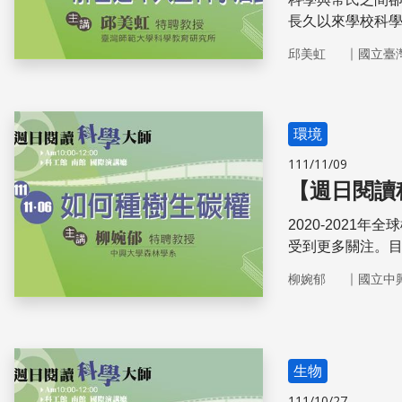
長久以來學校科
學策展的經驗說
｜
邱美虹
國立臺
離
環境
111/11/09
【週日閱讀
2020-2021
受到更多關注。目
壤森林與海洋釋
｜
柳婉郁
國立中
育，修復已退化
生物
111/10/27