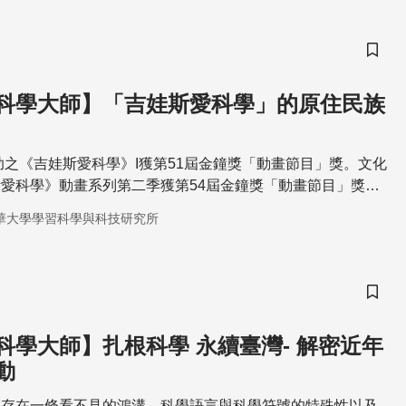
儲存
科學大師】「吉娃斯愛科學」的原住民族
補助之《吉娃斯愛科學》I獲第51屆金鐘獎「動畫節目」獎。文化
愛科學》動畫系列第二季獲第54屆金鐘獎「動畫節目」獎入
泰雅族。科技部補助之《吉娃斯愛科學》動畫系列第三季獲第
華大學學習科學與科技研究所
畫節目」獎入圍，有華語與英語發音版，文化族群包括泰雅族
演講透過《吉娃斯愛科學》動畫的製作經驗分享，帶領大家一
豐富的自然知識。
儲存
科學大師】扎根科學 永續臺灣- 解密近年
動
卻存在一條看不見的鴻溝，科學語言與科學符號的特殊性以及