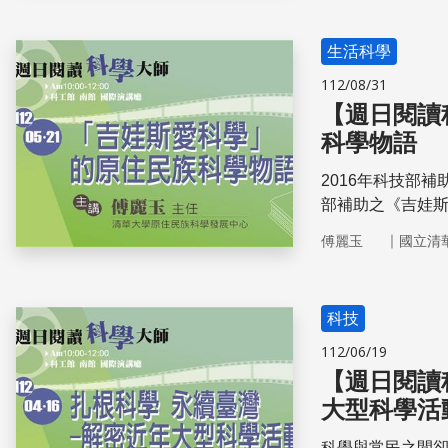
生活科學
112/08/31
【週日閱讀
科學物語
2016年科技部
部補助之《吉娃斯
圍，文化族群為
｜
傅麗玉
國立清
56屆金鐘獎「動
與排灣族。本場
起看見原住民族
科技
112/06/19
【週日閱讀
大型科學活
科學與常民之間