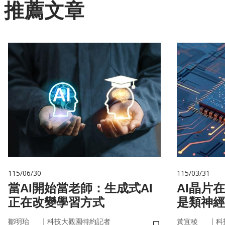
推薦文章
115/06/30
115/03/31
當AI開始當老師：生成式AI
AI晶片
正在改變學習方式
是類神經
｜
｜
鄒明珆
科技大觀園特約記者
黃宜稜
科