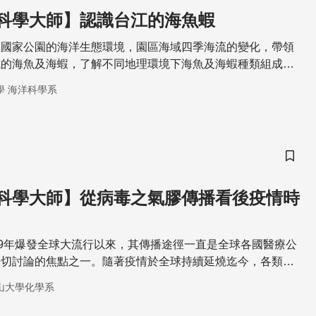
科學大師】認識台江的海魚蝦
江國家公園的海洋生態環境，園區海域四季海流的變化，帶領
域的海魚及海蝦，了解不同地理環境下海魚及海蝦種類組成的
海魚及海蝦的生活史和棲地利用
學 海洋科學系
儲存
科學大師】從病毒之氣膠傳播看後疫情時
19年爆發全球大流行以來，其傳播途徑一直是全球各國醫療公
密切討論的焦點之一。隨著疫情於全球持續延燒迄今，各類新
膠傳播(亦稱氣溶膠傳播或空氣傳播)為新冠病毒主要傳播途
山大學化學系
織及全球多國亦已陸續修改防疫準則，將氣膠傳播列為導致新
長距離傳播的主要途徑。