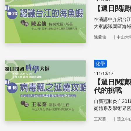
【週日閱讀
在演講中介紹台
大家認識園區海
差異，探討優勢
｜
陳孟仙
中山大
化學
111/10/17
【週日閱讀
代的挑戰
自新冠肺炎自20
衛體系及學術界
的證據已經證實氣
｜
王家蓁
國立中
徑。世界衛生組
冠肺炎短距離及