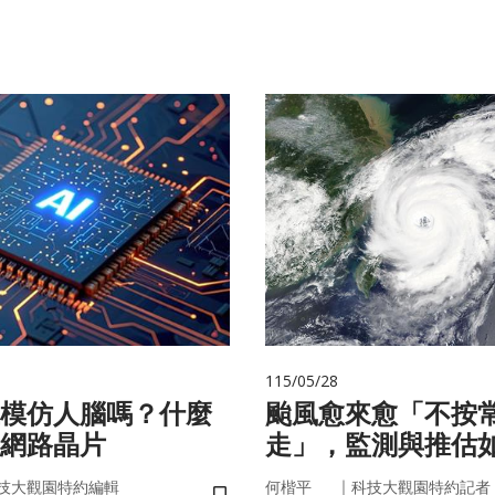
115/05/28
在模仿人腦嗎？什麼
颱風愈來愈「不按
網路晶片
走」，監測與推估
防災決策？
｜
技大觀園特約編輯
何楷平
科技大觀園特約記者