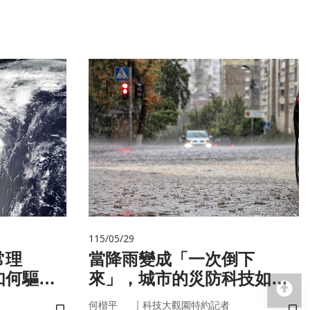
115/05/29
常理
當降雨變成「一次倒下
如何驅動
來」，城市的災防科技如何
回
即時應變？
｜
何楷平
科技大觀園特約記者