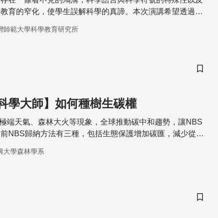
學教育的窄化，使學生誤解科學的真諦。本次演講希望透過科
明如何結合科學家的力量推動科學傳播、拉近科學與常民的距
灣師範大學科學教育研究所
儲存
科學大師】如何種樹生碳權
年全球極端天氣、森林大火等現象，全球推動碳中和趨勢，讓NBS
前NBS歸納方法有三種，包括生態保護增加碳匯，減少從土
放碳，如減少熱帶雨林砍伐，或擴大森林保育面積。生態復
興大學森林學系
的生物群，如恢復海草地和紅樹林等沿海生態系
儲存