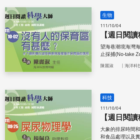
生物
111/10/04
【週日閱讀
望海巷潮境海灣海
止採捕(No-ta
保育區，但是卻
｜
陳麗淑
海洋科
遊客呈倍數成長，
人潮，潮境抽水
科技
111/10/04
【週日閱讀
大象的排尿時間和
和食品處理以及糞