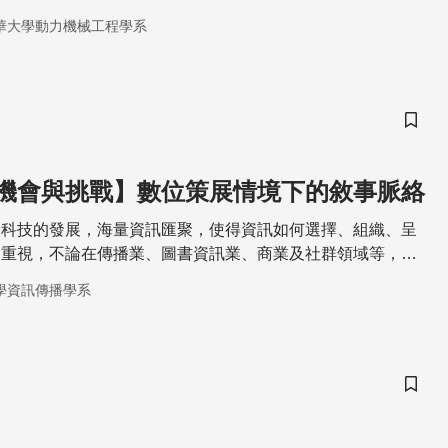
 在本次演講中，楊教授將介紹在尿道中受到重力加速的尿
華大學動力機械工程學系
統中的虹吸管。
儲存
的機會與挑戰】數位策展情境下的敘事脈絡
播科技的發展，海量資訊匯聚，使得資訊如何選擇、組織、呈
到重視，不論在傳播業、圖書資訊業、商業及社群領域等，其
策展的影響而轉變，如何提供最佳、最相關且最具整合性資訊
學資訊傳播學系
儲存