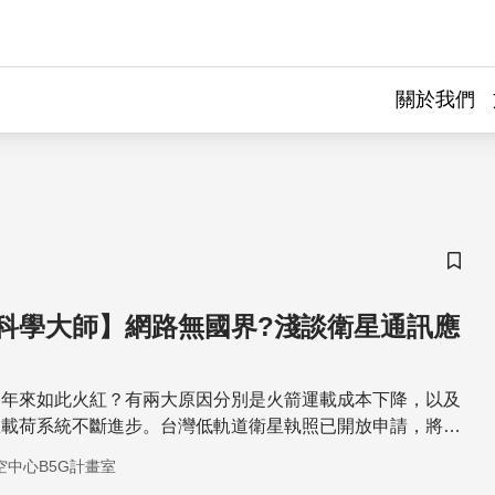
關於我們
儲存
科學大師】網路無國界?淺談衛星通訊應
近年來如此火紅？有兩大原因分別是火箭運載成本下降，以及
效載荷系統不斷進步。台灣低軌道衛星執照已開放申請，將開
信通訊的服務需求。究竟低軌衛星是什麼？商機有多大？台灣
空中心B5G計畫室
吃低軌衛星商機？歡迎您前來一同參與。