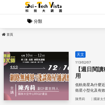
分類
首頁
天文
113/02/07
【週日閱讀
用
低軌衛星為什麼
衛星小型化及有
啟不同於傳統電
｜
陳秀莉
國家太
又如何跟各國搶