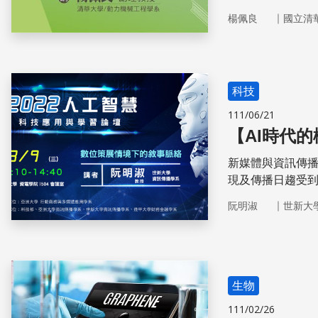
處理和排泄的呢？
｜
楊佩良
國立清
液，如同泌尿系
科技
111/06/21
【AI時代
新媒體與資訊傳
現及傳播日趨受
核心皆受到數位
｜
阮明淑
世新大
內容
生物
111/02/26