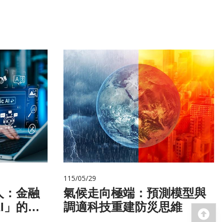
115/05/29
人：金融
氣候走向極端：預測模型與
I」的新
調適科技重建防災思維
回