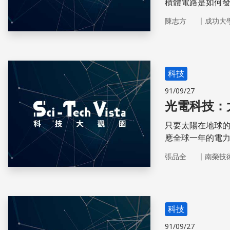
積體電路是如何
｜
陳志方
成功大
科技
91/09/27
光電科技：
只要太陽在地球
應全球一年的電
題，連環保問題
｜
張品全
南榮技
科技
91/09/27