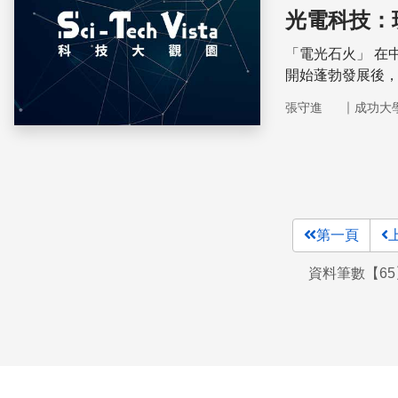
光電科技：
「電光石火」 在
開始蓬勃發展後
實質內涵。
｜
張守進
成功大
第一頁
資料筆數【65