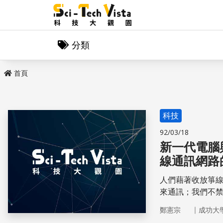
分類
首頁
科技
92/03/18
新一代電腦
線通訊網路
人們藉著收放箏
來通訊；我們不
風箏可以翱翔在
｜
鄭憲宗
成功大