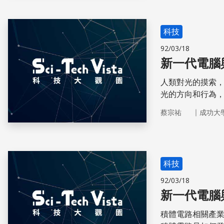
科技
92/03/18
新一代電腦
人類對光的摸索
光的方向和行為
加渴望能提高對
｜
蔡宗祐
成功大
科技
92/03/18
新一代電腦
積體電路相關產