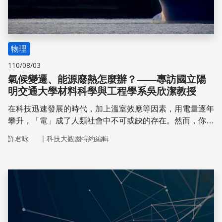
物理
110/08/03
氣候變遷、能源廢熱怎麼辦？——專訪國立陽
明交通大學材料科學與工程學系吳欣潔教授
在科技迅速發展的時代，加上溫室效應等因素，用電量逐年
攀升，「電」成了人類社會中不可或缺的存在。然而，你知
道嗎？各種能源產生的電力，有 60% 以廢熱形式逸散到大
｜
許君咏
科技大觀園特約編輯
氣中，而真的拿來用的大約只有 40%。這些大量的廢熱也
造成溫室效應加劇，其中工廠以及車輛引擎為能源廢熱的大
宗。 「氣候變遷」及「能源需求」兩大議題，逐漸形成彼
此相扣的存在，究竟孰輕孰重，能否在這之中尋找一個平衡
儲存
點，成為現今科學家們亟需解決的難題。