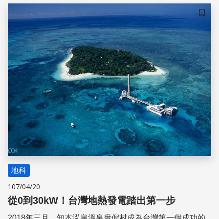
儲存
地科
107/04/20
從0到30kW！台灣地熱發電踏出第一步
2018年三月，知本泓泉溫泉度假村成為台灣第一個成功的