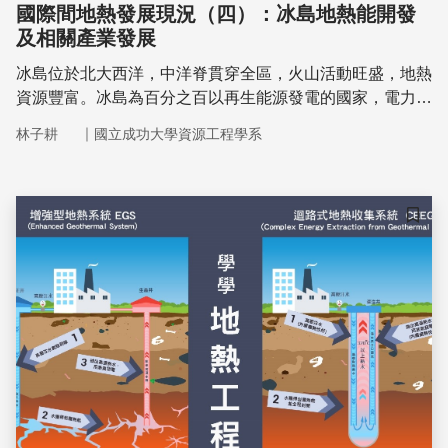
國際間地熱發展現況（四）：冰島地熱能開發
及相關產業發展
冰島位於北大西洋，中洋脊貫穿全區，火山活動旺盛，地熱
資源豐富。冰島為百分之百以再生能源發電的國家，電力供
應主要依靠水力、地熱及風力發電，其中地熱發電佔
｜
林子耕
國立成功大學資源工程學系
26.6%，地熱發電除了提供冰島連價且穩定的電力，更是與
觀光、農業、民生做結合，融入產業之中幫助冰島的經濟發
展。2016年冰島開始IDDP-2的深層地熱鑽井計畫，希望在
深層地層中(深度超過三公里以上)找到高溫熱源，使水能夠
儲存
達到超臨界態(超過攝氏374度)，用以發電來提高發電量、
降低發電成本。地熱資源的發展提供冰島穩定且廉價的電
力，也帶動冰島資訊產業發展，在未來冰島也將成為再生能
源輸出大國。