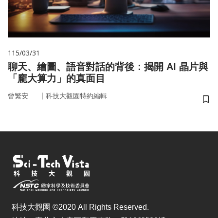
115/03/31
聊天、繪圖、語音對話的背後：揭開 AI 晶片與
「龐大算力」的真面目
｜
曾繁安
科技大觀園特約編輯
儲
科技大觀園 ©2020 All Rights Reserved.