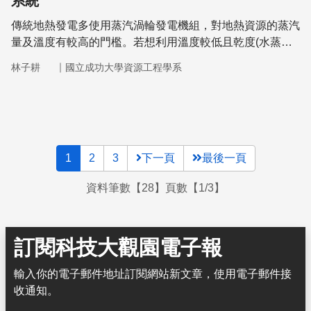
系統
傳統地熱發電多使用蒸汽渦輪發電機組，對地熱資源的蒸汽
量及溫度有較高的門檻。若想利用溫度較低且乾度(水蒸氣
含量)較小的地熱資源，則必須採用發電溫度門檻較低的
｜
林子耕
國立成功大學資源工程學系
「雙循環系統(Binary Cycle System)」。雙循環系統透過熱
交換器以熱源加熱工作流體，使其汽化並產生推力推動發電
機組。由於工作流體的熱力學性質，雙循環系統可以適用於
低溫、低溫差的熱源形式。台灣主要發展的雙循環系統技術
為「有機朗肯循環(Organic Rankine cycle)」，利用低沸點
1
2
3
下一頁
最後一頁
的有機溶液汽化推動發電機，
資料筆數【28】頁數【1/3】
訂閱科技大觀園電子報
輸入你的電子郵件地址訂閱網站新文章，使用電子郵件接
收通知。