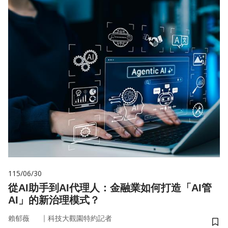
115/06/30
從AI助手到AI代理人：金融業如何打造「AI管
AI」的新治理模式？
｜
賴郁薇
科技大觀園特約記者
儲