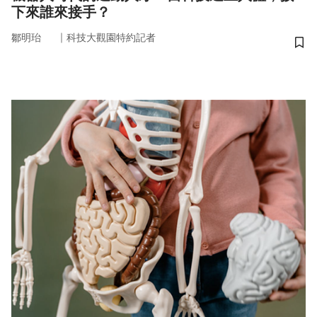
下來誰來接手？
｜
鄒明珆
科技大觀園特約記者
儲