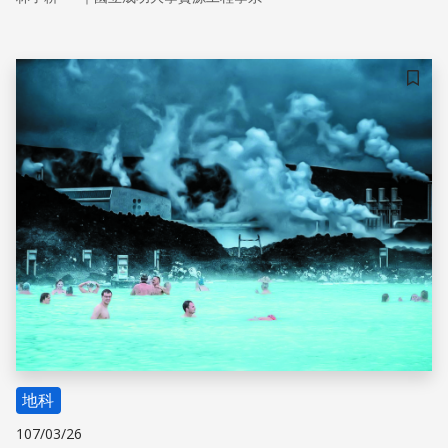
發電佔全國總發電量約14%，年發電量約100億度，相當於
台灣105年核能發電量的三分之一。換言之，菲國的地熱發
電已經可以取代我國的一座核能發電廠的發電量。菲律賓境
內有二十三座火山持續活動中，如此旺盛的內營力活動所帶
儲存
來的能量也是巨大的，若能攻克開採技術限制，地熱能的應
用將會成為帶動菲律賓產業發的重要能源基礎。
地科
107/03/26