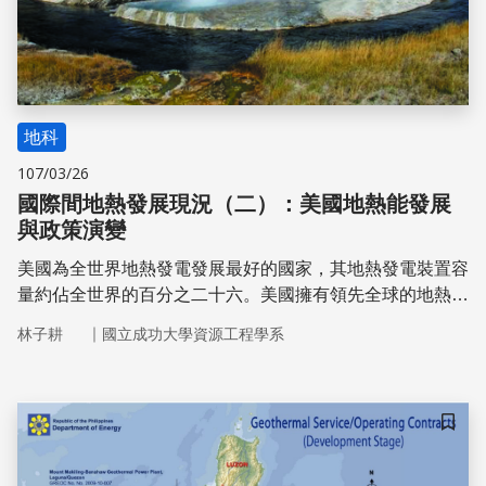
地科
107/03/26
國際間地熱發展現況（二）：美國地熱能發展
與政策演變
美國為全世界地熱發電發展最好的國家，其地熱發電裝置容
量約佔全世界的百分之二十六。美國擁有領先全球的地熱開
發技術，加上長期政府政策鼓勵，美國地熱發電市場發展迅
｜
林子耕
國立成功大學資源工程學系
速。但近年來，美國地熱發電裝置容量卻並無顯著的提高，
主要是因先前地熱計畫已經發展告一段落，廠商目前以希望
能夠控制開發成本來回收利潤，因此不打算展開新的開發計
畫。再者，川普總統上任後美國政府政策走向改變，限制再
儲存
生能源計畫發展，使地熱發展停滯。為發展地熱能，美國能
源部仍持續投入資金研究新技術，期望在未來，借由技術的