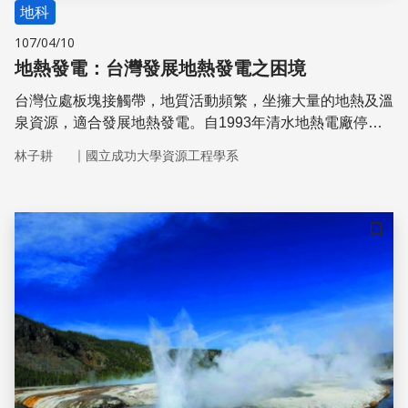
地科
107/04/10
地熱發電：台灣發展地熱發電之困境
台灣位處板塊接觸帶，地質活動頻繁，坐擁大量的地熱及溫
泉資源，適合發展地熱發電。自1993年清水地熱電廠停止
營運後，台灣至今鮮少有正式商轉的地熱電廠案例。如今，
｜
林子耕
國立成功大學資源工程學系
台灣政府訂下在2025年前，建置200 MWe裝置容量的地熱
發電目標。眼見期限在及，政府單位與民間公司必須得想辦
法突破地熱資源發展的窘境，才能順利地使台灣電力結構成
功轉型，提高再生能源發電占比。
儲存