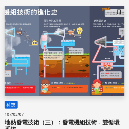
告》，地熱發電裝置容量前十名的國家有美國、菲律賓、印
尼、紐西蘭、墨西哥、義大利、土耳其、冰島、肯亞和日
儲存
本。各國正積極的制訂地熱能源發展的政策，希望在不久的
將來能夠搭配其他再生能源，成為乾淨且可靠的供電系統。
科技
107/03/07
地熱發電技術（三）：發電機組技術 - 雙循環