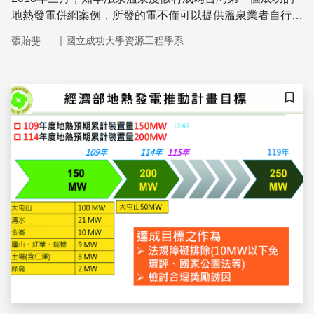
地熱發電併網案例，所發的電不僅可以提供溫泉業者自行使
用，多餘的還可以賣給台電。地熱發電發展如火如荼，民間
｜
張貽斐
國立成功大學資源工程學系
公司、台電分別計畫在台東金崙、 綠島和宜蘭開發地熱能
源，預計在五年內完成。
儲存