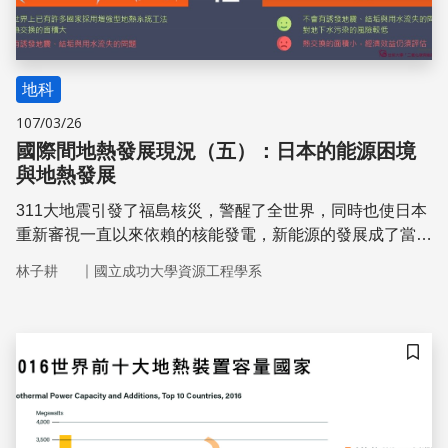
地科
107/03/26
國際間地熱發展現況（五）：日本的能源困境
與地熱發展
311大地震引發了福島核災，警醒了全世界，同時也使日本
重新審視一直以來依賴的核能發電，新能源的發展成了當務
之急。日本境內的地熱資源量高達23,000 MWe，高居世界
｜
林子耕
國立成功大學資源工程學系
第三，極具地熱發電發展潛力。為發展地熱發電，日本政府
制訂了相關能源政策，並提供地熱資源探勘的補助，同時也
成立技術發展機構，與學術機構合作開發地熱開採的相關技
術，並訂定地熱發電發展目標。
儲存