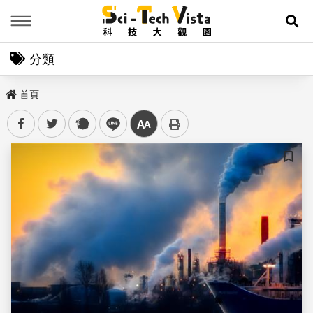
Menu
展
分類
首頁
facebook
twitter
plurk
line
中
儲存