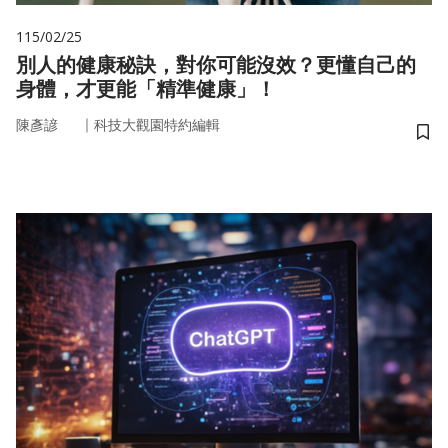
115/02/25
別人的健康秘訣，對你可能沒效？更懂自己的
身體，才更能「精準健康」！
｜
陳彥諺
科技大觀園特約編輯
儲