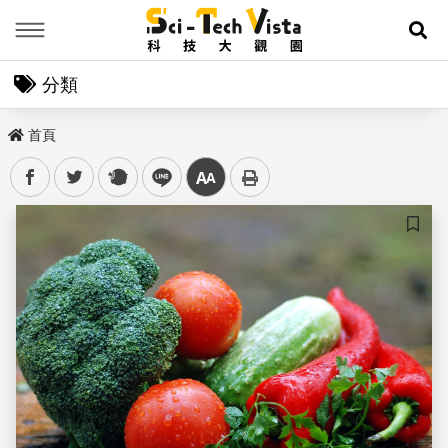
Menu
展
分類
首頁
facebook
twitter
plurk
line
中
儲存