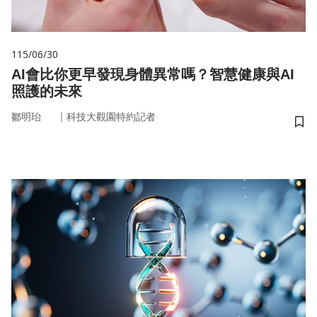
115/06/30
AI會比你更早發現身體異常嗎？智慧健康與AI
照護的未來
｜
鄒明珆
科技大觀園特約記者
儲