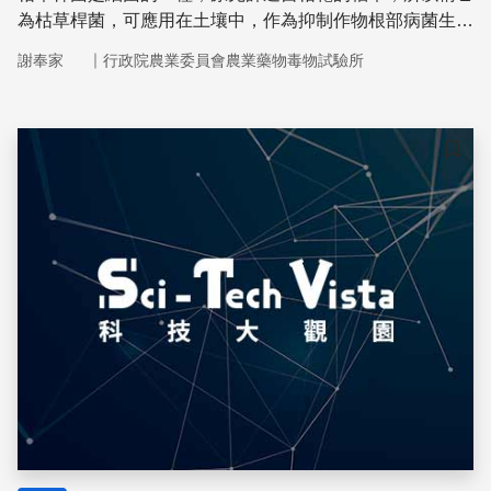
為枯草桿菌，可應用在土壤中，作為抑制作物根部病菌生長
的植物保護製劑。
｜
謝奉家
行政院農業委員會農業藥物毒物試驗所
儲存