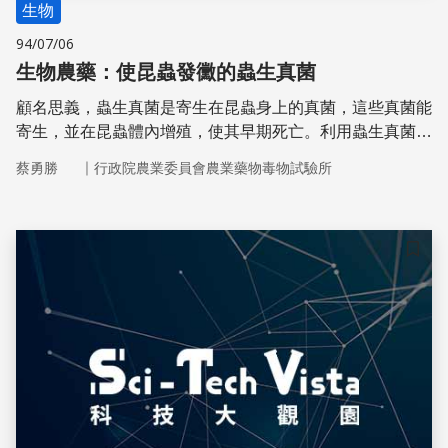
生物
94/07/06
生物農藥：使昆蟲發黴的蟲生真菌
顧名思義，蟲生真菌是寄生在昆蟲身上的真菌，這些真菌能
寄生，並在昆蟲體內增殖，使其早期死亡。利用蟲生真菌開
發具環境親合性的防蟲藥劑，是我國研發生物農藥的一個重
｜
蔡勇勝
行政院農業委員會農業藥物毒物試驗所
要方向。
儲存