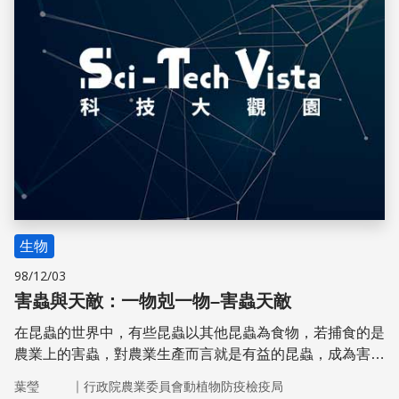
生物
98/12/03
害蟲與天敵：一物剋一物–害蟲天敵
在昆蟲的世界中，有些昆蟲以其他昆蟲為食物，若捕食的是
農業上的害蟲，對農業生產而言就是有益的昆蟲，成為害蟲
防治上可應用的利器。
｜
葉瑩
行政院農業委員會動植物防疫檢疫局