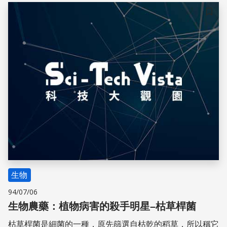
儲存
生物
94/07/06
生物農藥：植物病害的殺手明星–枯草桿菌
枯草桿菌是細菌的一種，原先篩選自枯乾的稻草，所以稱它