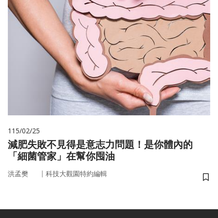
115/02/25
減肥失敗不見得是意志力問題！是你體內的
「細菌管家」在幫你囤油
｜
洪孟樊
科技大觀園特約編輯
儲