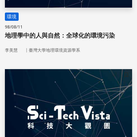
環境
98/08/11
地理學中的人與自然：全球化的環境污染
｜
李美慧
臺灣大學地理環境資源學系
儲存