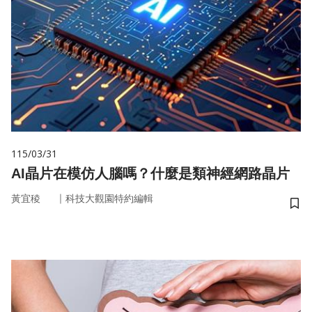
115/03/31
AI晶片在模仿人腦嗎？什麼是類神經網路晶片
｜
黃宜稜
科技大觀園特約編輯
儲