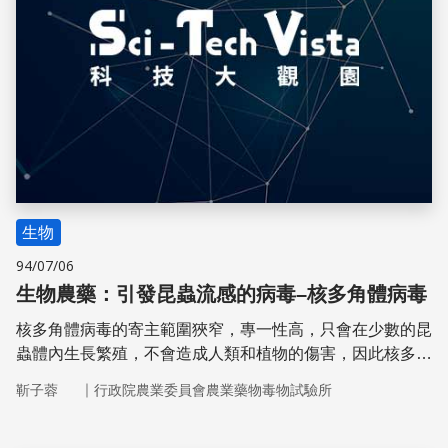
生物
94/07/06
生物農藥：引發昆蟲流感的病毒–核多角體病毒
核多角體病毒的寄主範圍狹窄，專一性高，只會在少數的昆
蟲體內生長繁殖，不會造成人類和植物的傷害，因此核多角
體病毒是最常使用的病毒殺蟲劑。
｜
靳子蓉
行政院農業委員會農業藥物毒物試驗所