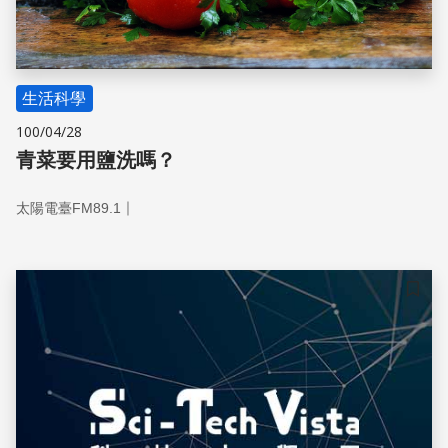
生活科學
100/04/28
青菜要用鹽洗嗎？
｜
太陽電臺FM89.1
儲存