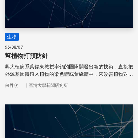
生物
96/08/07
幫植物打預防針
興大植病系葉錫東教授率領的團隊開發出新的技術，直接把
外源基因轉殖入植物的染色體或葉綠體中，來改善植物對逆
境、蟲害或疾病的廣泛性抵抗力。
｜
何哲欣
臺灣大學新聞研究所
儲存