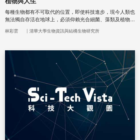
植物與人生
每種生物都有不可取代的位置，即使科技進步，現今人類也
無法獨自存活在地球上，必須仰賴光合細菌、藻類及植物進
行光合作用所轉換的化學能量。人們藉由攝取碳水化合物，
｜
林彩雲
清華大學生物資訊與結構生物研究所
獲得生長所需的能量，因此植物與藻類維持生態圈平衡的重
要角色。
儲存