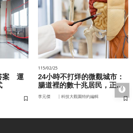
115/02/25
答案 運
24小時不打烊的微觀城市：
式
腸道裡的數十兆居民，正悄
回
悄掌管你的大腦與健康
｜
李元傑
科技大觀園特約編輯
儲存書籤
儲