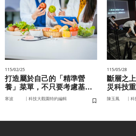
115/02/25
115/05/28
打造屬於自己的「精準營
斷層之上
養」菜單，不只要考慮基
災科技重
因，關鍵更在腸道微生物
｜
｜
寒波
科技大觀園特約編輯
陳玉鳳
科
儲存書籤