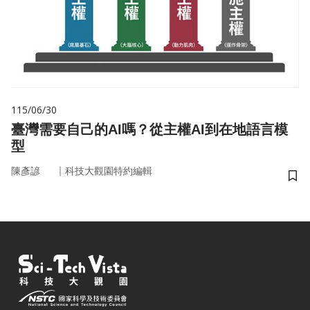
115/06/30
臺灣需要自己的AI嗎？從主權AI到在地語言模
型
｜
陳彥諺
科技大觀園特約編輯
儲