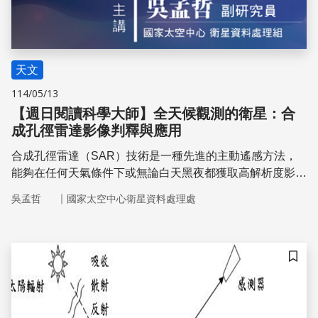
天文
114/05/13
【週日閱讀科學大師】全天候觀測的衛星：合
成孔徑雷達影像判釋與應用
合成孔徑雷達（SAR）技術是一種先進的主動遙感方法，
能夠在任何天氣條件下或無論白天黑夜都獲取高解析度影
像。本主題探討了SAR的基本系統架構、散射機制以及各
｜
吳孟哲
國家太空中心衛星資料處理處
種應用，並介紹了FORMOSAT-9（FS9）衛星，旨在開發
一個獨立的SAR衛星系統，用於全球地球觀測，並提供台
灣及其他地區的頻繁覆蓋
儲存