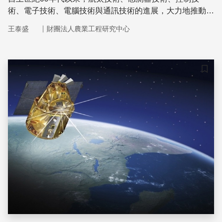
術、電子技術、電腦技術與通訊技術的進展，大力地推動了
遙測技術之發展。當邁入21世紀之際，各種運行於空間之
｜
王泰盛
財團法人農業工程研究中心
遙測平台連續不斷地在多尺度上對地球進行觀測，各種先進
的對地觀測系統亦不斷地向地面提供豐富的資訊
儲存