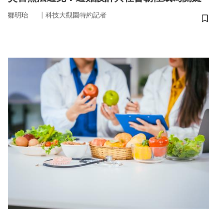
｜
鄒明珆
科技大觀園特約記者
儲