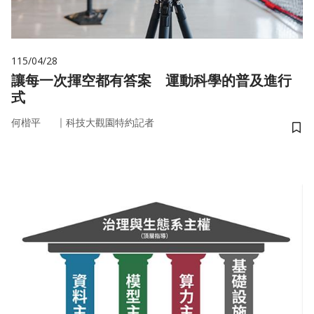
115/04/28
讓每一次揮空都有答案 運動科學的普及進行
式
｜
何楷平
科技大觀園特約記者
儲