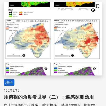
輸和處理，從而實現研究地物的形狀、大小、位置與性質及
其關係的一門現代化應用技術科學
儲存
地科
105/12/15
用俯視的角度看世界（二）：遙感探測應用
自上世紀60年代以來，航太技術、感測器技術、控制技