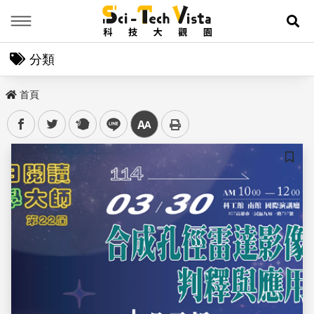
Menu
展
分類
首頁
facebook
twitter
plurk
line
中
儲存