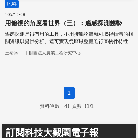
地科
105/12/08
用俯視的角度看世界（三）：遙感探測趨勢
遙感探測是很有用的工具，不用接觸物體就可取得物體的相
關資訊以提供分析。這可實現從區域整體進行某物件特性的
描述、觀察、量化與分析，並取得具有時序性變化的空間資
｜
王泰盛
財團法人農業工程研究中心
料。綜觀各大國為了搶食太空這塊餅，已執行許多太空計畫
並發射相當多的衛星在地球周圍，其功能特色各異
1
資料筆數【4】頁數【1/1】
訂閱科技大觀園電子報