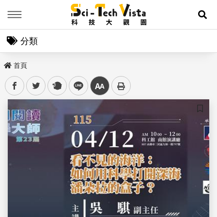
Menu
展
分類
首頁
facebook
twitter
plurk
line
中
儲存