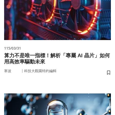
115/03/31
算力不是唯一指標！解析「專屬 AI 晶片」如何
用高效率驅動未來
｜
寒波
科技大觀園特約編輯
儲