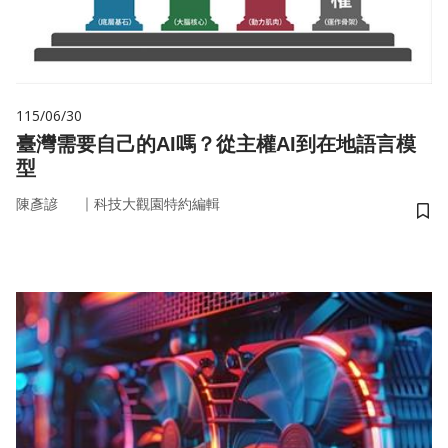
115/06/30
臺灣需要自己的AI嗎？從主權AI到在地語言模
型
｜
陳彥諺
科技大觀園特約編輯
儲