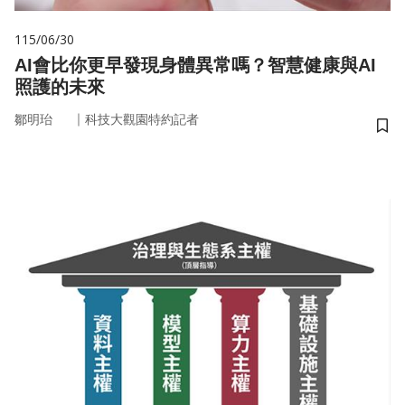
115/06/30
AI會比你更早發現身體異常嗎？智慧健康與AI
照護的未來
｜
鄒明珆
科技大觀園特約記者
儲