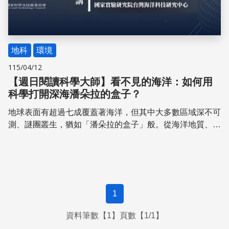
地科
環境
115/04/12
【週日閱讀科學大師】看不見的海洋：如何用
科學打開深海潘朵拉的盒子？
地球表面有超過七成覆蓋著海洋，但其中大多數區域深不可
測、謎團叢生，猶如「潘朵拉的盒子」般。從海洋地質、地
形、水文、海流，到碳匯、深海生態系與資源，人類對這片
「看不見的海洋」了解得遠不如月球甚至火星。本講座將帶
領聽眾進入深海世界的幕後探索，從臺灣周遭海域到遠洋海
域，介紹我們如何運用勵進研究船、海洋探測設備、無人載
具甚至衛星遙測等先進科技，建構一張跨越「海——陸——
1
氣——空」的觀測網絡。
資料筆數【1】頁數【1/1】