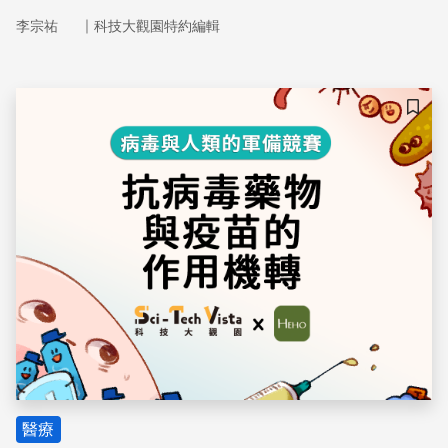
證實尚無證據顯示新冠病毒可能透過犬貓傳播。科學家將持
｜
李宗祐
科技大觀園特約編輯
續密切觀察病毒變化，提高警覺。
儲存
醫療