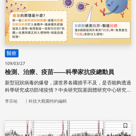
醫療
109/03/27
檢測、治療、疫苗——科學家抗疫總動員
新型冠狀病毒的爆發，讓世界各國措手不及，是否能夠透過
科學研究成功防堵疫情？中央研究院基因體研究中心研究員
馬徹，為我們解析冠狀病毒的檢測、藥物與疫苗的研究現
｜
李宗祐
科技大觀園特約編輯
況。
儲存