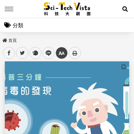
Menu
展
分類
首頁
facebook
twitter
plurk
line
中
儲存