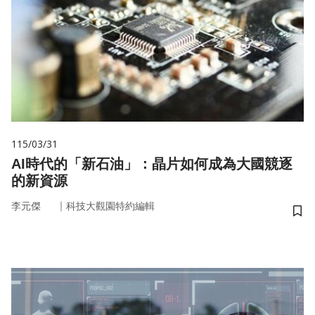
115/03/31
AI時代的「新石油」：晶片如何成為大國競逐
的新資源
｜
李元傑
科技大觀園特約編輯
儲