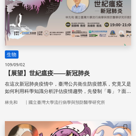
生物
109/09/02
【展望】世紀瘟疫——新冠肺炎
在這次新冠肺炎疫情中，臺灣公共衛生防疫體系，究竟又是
如何利用科學知識分析評估疫情趨勢，先發制「毒」？面對
病毒持續變異演化，在持續全球化的潮流中，我們又該如何
｜
林先和
國立臺灣大學流行病學與預防醫學研究所
預備、因應可能的疫情危機，避免傳說中的末日真的到來？
透過此次演講，講者將以新冠肺炎為例，與大家分享傳染病
與人類之間的連結與互動。
儲存