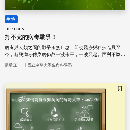
生物
108/11/05
打不完的病毒戰爭！
病毒與人類之間的戰爭永無止息，即使醫療與科技進展至
今，新興病毒傳染病仍然一波未平，一波又起。面對不斷進
化的敵人，我們必須知己知彼，方能百戰百勝，現在，就讓
｜
張瑞宜
國立東華大學生命科學系
我們一同來瞭解病毒大軍的小檔案，以及我方對抗病毒的各
項手段吧！
儲存