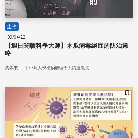
生物
109/04/22
【週日閱讀科學大師】木瓜病毒絕症的防治策
略
｜
葉錫東
中興大學植物病理學系講座教授
儲存