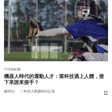
115/04/28
機器人時代的運動人才：當科技遇上人體，接
下來誰來接手？
｜
鄒明珆
科技大觀園特約記者
儲