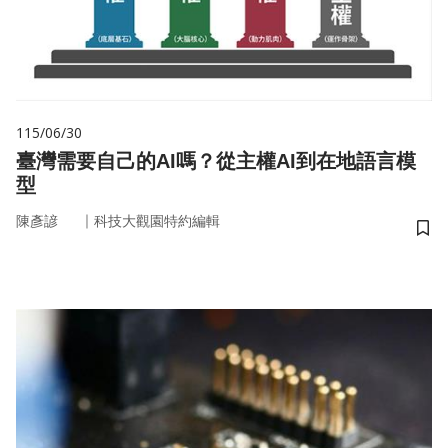
115/06/30
臺灣需要自己的AI嗎？從主權AI到在地語言模
型
｜
陳彥諺
科技大觀園特約編輯
儲