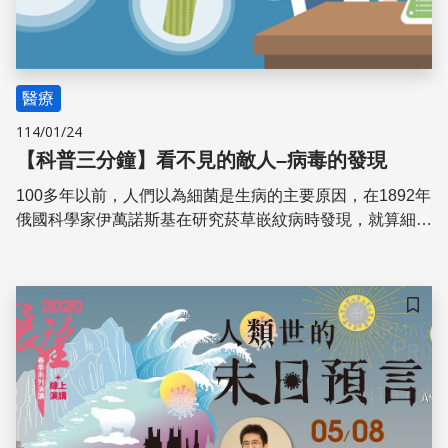
醫療
114/01/24
【科普三分鐘】看不見的敵人–病毒的發現
100多年以前，人們以為細菌是生病的主要原因，在1892年
俄國科學家伊萬諾斯基在研究菸草嵌紋病時發現，就算細菌
經過過濾後仍然保留感染力，發現了「比細菌更小的敵
人」。 一直到了1898年，荷蘭科學家馬丁努斯·貝耶林克才
正式提出更突破性的觀點，病毒「Virus」這個名稱才首次
儲存
出現在人類歷史。 一起跟著科普三分鐘來看看這個看不見
的敵人「病毒」吧！