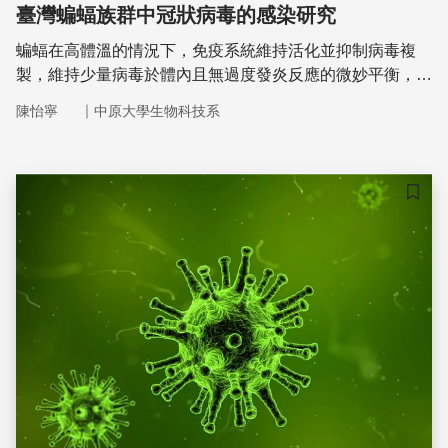
臺灣蝙蝠族群中冠狀病毒的感染研究
蝙蝠在高體溫的情況下，免疫系統維持活化並抑制病毒複
製，維持少量病毒於體內且無過度發炎反應的微妙平衡，讓
蝙蝠成為許多新興疾病病毒的自然宿主。中原大學生物科技
｜
陳怡寧
中原大學生物科技系
系陳怡寧副教授研究團隊，致力於研究臺灣蝙蝠族群感染冠
狀病毒的狀況，以及蝙蝠冠狀病毒的跨物種感染機制。
儲存