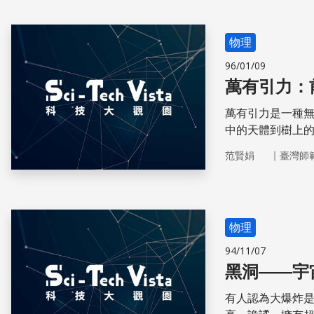
物理
96/01/09
萬有引力：
萬有引力是一種
中的天體到樹上
到，科學家是如
｜
范賢娟
臺灣師
物理
94/11/07
黑洞——宇
有人認為大爆炸