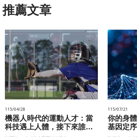
推薦文章
115/04/28
115/07/21
機器人時代的運動人才：當
你的身體
科技遇上人體，接下來誰來
基因定序
接手？
書