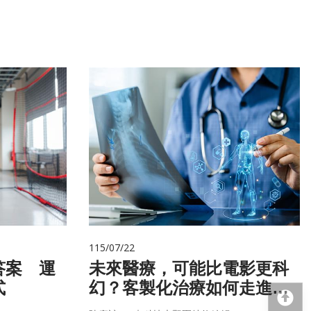
115/07/22
答案 運
未來醫療，可能比電影更科
式
幻？客製化治療如何走進真
回
實世界