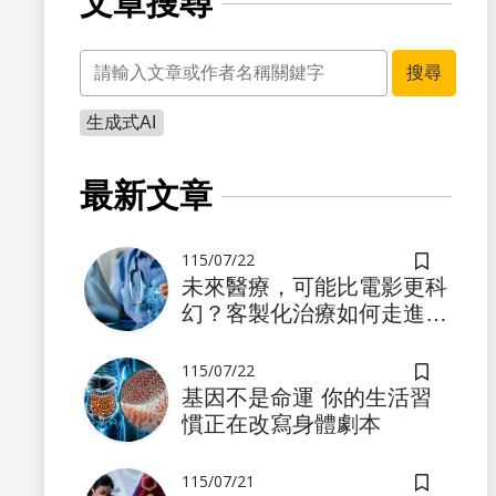
文章搜尋
關鍵字
搜尋
生成式AI
書籤
最新文章
115/07/22
儲存書籤
未來醫療，可能比電影更科
幻？客製化治療如何走進真
實世界
115/07/22
儲存書籤
基因不是命運 你的生活習
慣正在改寫身體劇本
書籤
115/07/21
儲存書籤