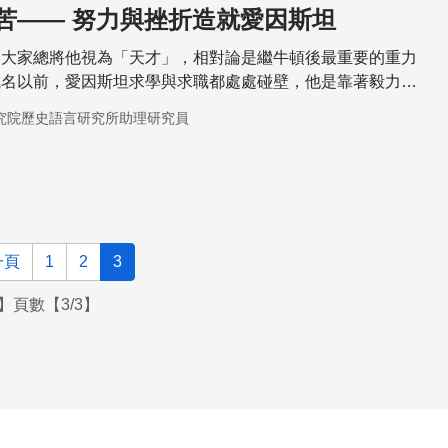
苦—— 努力與挫折造就愛因斯坦
，大家總將他視為「天才」，相對論是繼牛頓後最重要的重力
成名以前，愛因斯坦求學與求職都處處碰壁，他是靠著毅力與
邊完成相對論。最後才在1921年拿到諾貝爾獎，當時他只有
究院歷史語言研究所助理研究員
一頁
1
2
3
】頁數【3/3】