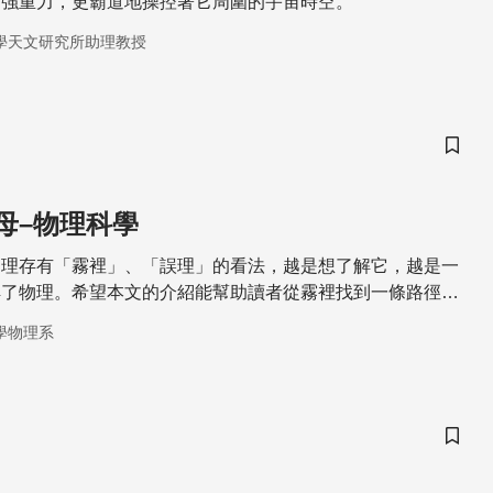
超強重力，更霸道地操控著它周圍的宇宙時空。
學天文研究所助理教授
儲存
母–物理科學
物理存有「霧裡」、「誤理」的看法，越是想了解它，越是一
解了物理。希望本文的介紹能幫助讀者從霧裡找到一條路徑，
理。
學物理系
儲存