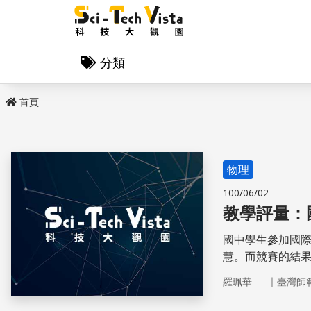
分類
首頁
物理
100/06/02
教學評量：
國中學生參加國
慧。而競賽的結
上。
｜
羅珮華
臺灣師