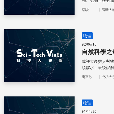
亮、詭譎，擁有
｜
蔡駿
清華大
物理
92/06/10
自然科學之
或許大多數人對
頭霧水，最後誤
以領悟物理的真
｜
唐富欽
成功大
物理
91/11/26