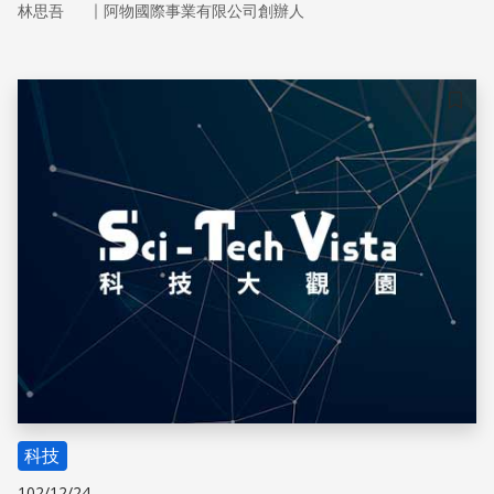
｜
林思吾
阿物國際事業有限公司創辦人
儲存
科技
102/12/24