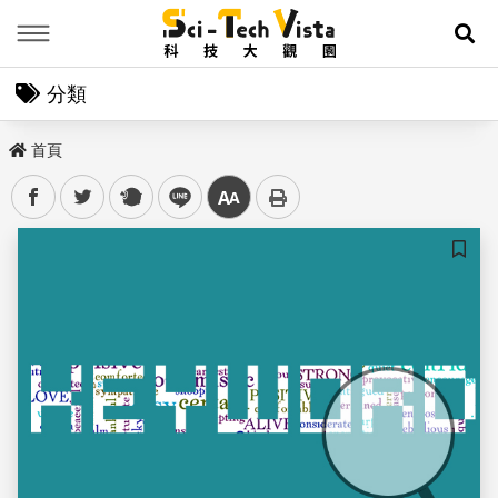
Menu
展
分類
首頁
facebook
twitter
plurk
line
中
儲存