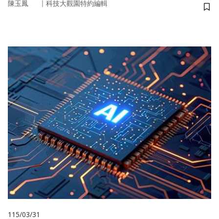
｜
陳玉鳳
科技大觀園特約編輯
儲
115/03/31