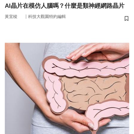
AI晶片在模仿人腦嗎？什麼是類神經網路晶片
｜
黃宜稜
科技大觀園特約編輯
儲