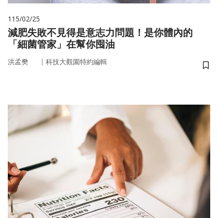
115/02/25
減肥失敗不見得是意志力問題！是你體內的
「細菌管家」在幫你囤油
｜
洪孟樊
科技大觀園特約編輯
儲