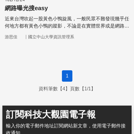
網路曝光搜easy
近來台灣吹起一股黃色小鴨旋風，一般民眾不難發現幾乎任
何地方都有黃色小鴨的蹤影，不論是在實體世界或是網路
裡，都可以看到黃色小鴨爆紅的現象。有些商業網站遂利用
｜
游思佳
國立中山大學資訊管理系
「黃色小鴨」這個爆紅的關鍵字，大量堆疊在自身的網站
內，或是加入與黃色小鴨相關的連結，來使得搜尋排名上
升，這樣的作法雖然提高讓使用者搜尋到的機率，但因為關
鍵字和網頁內容沒有任何關係，反而容易造成使用者的反感
而快速離開頁面
1
資料筆數【4】頁數【1/1】
訂閱科技大觀園電子報
輸入你的電子郵件地址訂閱網站新文章，使用電子郵件接
收通知。