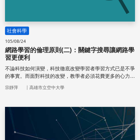
社會科學
105/08/24
網路學習的倫理原則(二)：關鍵字搜尋讓網路學
習更便利
不論科技如何演變，科技徹底改變學習者學習方式已是不爭
的事實。而面對科技的改變，教學者必須花費更多的心力與
時間，思考如何透過課程設計才能吸引學習者的注意力。而
｜
宗靜萍
高雄市立空中大學
隨著網路科技的發展，學習者有越來越多的網路資源可以使
用，尤其是網路學習者只要鍵入與學習活動主題相關的一個
或數個「關鍵字」，隨即跳出上百筆的文章與相關資訊，網
路學習者只要依照自己的需求，在極短的時間內篩選彙整資
儲存
料後，即可輕易地與同儕分享資訊，或完成教學者交付的學
習任務