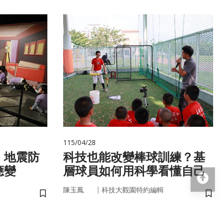
115/04/28
 地震防
科技也能改變棒球訓練？基
應變
層球員如何用科學看懂自己
回
｜
陳玉鳳
科技大觀園特約編輯
儲存書籤
儲