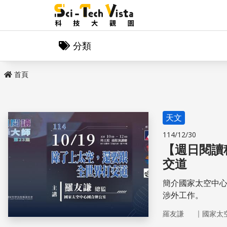
分類
首頁
天文
114/12/30
【週日閱讀
交道
簡介國家太空中心
涉外工作。
｜
羅友謙
國家太