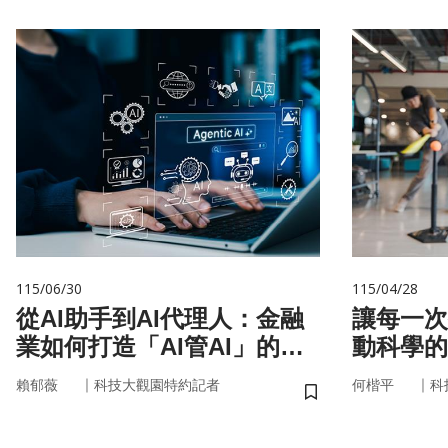
115/06/30
115/04/28
從AI助手到AI代理人：金融
讓每一次
業如何打造「AI管AI」的新
動科學的
治理模式？
｜
｜
賴郁薇
科技大觀園特約記者
何楷平
科
儲存書籤