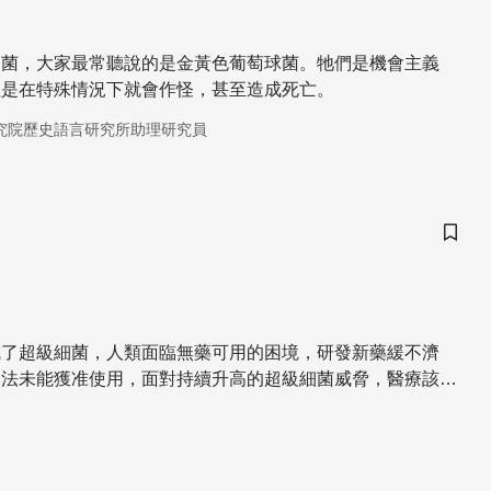
細菌，大家最常聽說的是金黃色葡萄球菌。牠們是機會主義
但是在特殊情況下就會作怪，甚至造成死亡。
究院歷史語言研究所助理研究員
儲存
成了超級細菌，人類面臨無藥可用的困境，研發新藥緩不濟
療法未能獲准使用，面對持續升高的超級細菌威脅，醫療該何
多精彩內容請見：http://goo.gl/u6uCDU