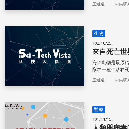
告。
｜
王道還
中央研
生物
102/10/25
來自死亡世
海綿動物是最原
隊在一種生活在
抗抗生素的武裝
｜
王道還
中央研
醫療
101/11/15
人類與病毒