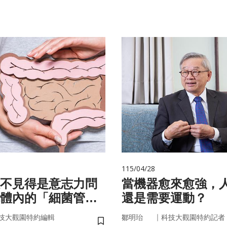
115/04/28
不見得是意志力問
當機器愈來愈強，
體內的「細菌管
還是需要運動？
你囤油
｜
技大觀園特約編輯
鄒明珆
科技大觀園特約記者
儲存書籤