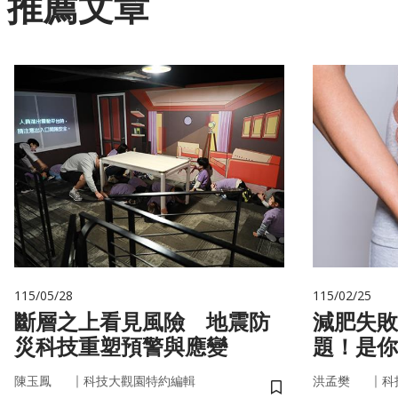
推薦文章
115/05/28
115/02/25
斷層之上看見風險 地震防
減肥失敗
災科技重塑預警與應變
題！是你
家」在幫
｜
｜
陳玉鳳
科技大觀園特約編輯
洪孟樊
科
儲存書籤