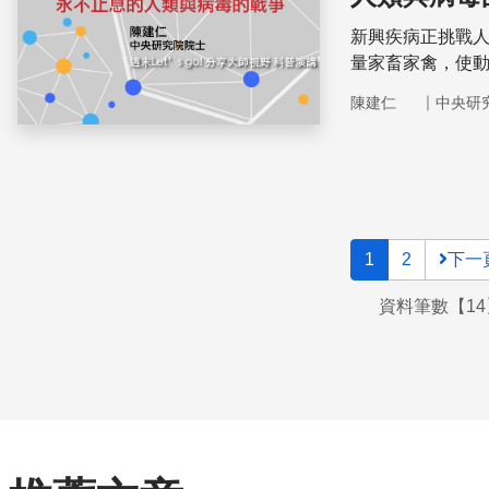
新興疾病正挑戰
量家畜家禽，使
病的新興流行。
｜
陳建仁
中央研
1
2
下一
資料筆數【14