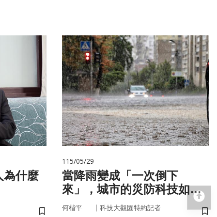
115/05/29
人為什麼
當降雨變成「一次倒下
來」，城市的災防科技如何
回
即時應變？
｜
何楷平
科技大觀園特約記者
儲存書籤
儲