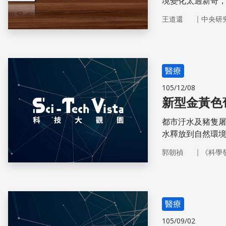
境變化太過新奇
病。
｜
王道還
中央研
醫療
105/12/08
新型金黃色
都市汙水及豬隻
水釋放到自然環
｜
郭朝禎
《科學
醫療
105/09/02