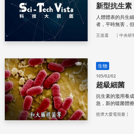
新型抗生素
人體體表的共生
者，平時無害，
｜
王道還
中央研
生物
105/02/02
超級細菌
抗生素的濫用養
急，新的噬菌體
去何從。 更
｜
慈濟大愛電視臺