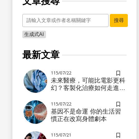
文章搜尋
關鍵字
搜尋
生成式AI
書籤
最新文章
115/07/22
儲存書籤
未來醫療，可能比電影更科
幻？客製化治療如何走進真
實世界
115/07/22
儲存書籤
基因不是命運 你的生活習
慣正在改寫身體劇本
書籤
115/07/21
儲存書籤