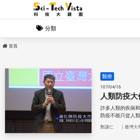
分類
首頁
醫療
107/04/16
人類防疫大
許多人類的疾病
防疫不能只從人
｜
鄭謙仁
臺灣大