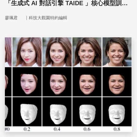
「生成式 AI 對話引擎 TAIDE 」核心模型訓練
與 RLHF 小組召集人蔡宗翰教授
｜
廖珮君
科技大觀園特約編輯
儲存