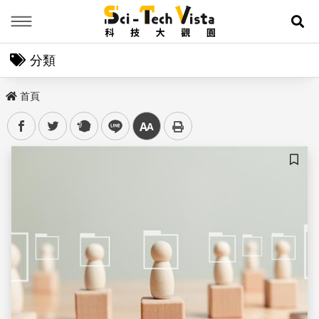
Menu
展
分類
首頁
facebook
twitter
plurk
line
中
儲存