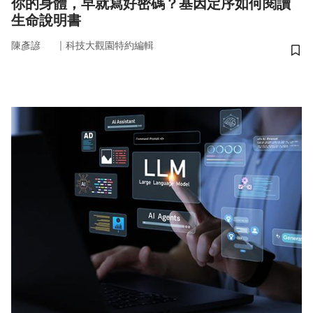
你的身體，早就寫好密碼？基因定序如何閱讀
生命說明書
｜
陳彥諺
科技大觀園特約編輯
儲