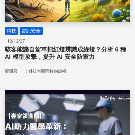
科技
資訊安全
112/12/27
駭客能讓自駕車把紅燈辨識成綠燈？分析 6 種
AI 模型攻擊，提升 AI 安全防禦力
｜
廖珮君
科技大觀園特約編輯
儲存