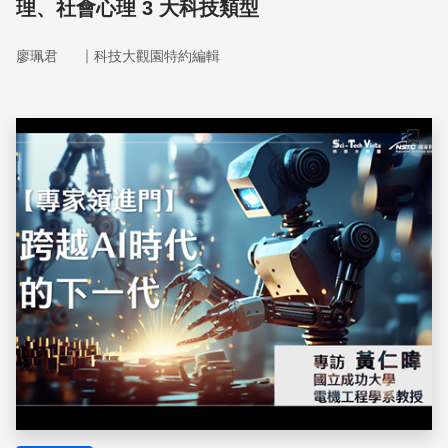
理、社會心理 3 大科技類型
｜
廖珮君
科技大觀園特約編輯
儲存