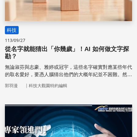
科技
113/09/27
從名字就能猜出「你幾歲」！AI 如何做文字探
勘？
無論淑芬與志豪、雅婷或冠宇，這些名字確實對應某些年代
的取名愛好，要憑人腦猜出他們的大概年紀並不困難。然而
人名百百種，要怎麼猜才能近乎百發百中？國立清華大學資
｜
郭羽漫
科技大觀園特約編輯
工系教授陳宜欣與其研究團隊，近來潛心摸索「文字探勘」
的機器學習應用，現在就來看看這個「憑姓名便可洞悉年
齡」的神器是如何被打造出來的！
儲存