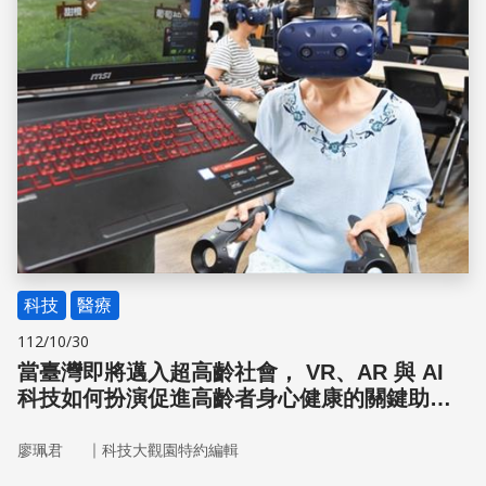
科技
醫療
112/10/30
當臺灣即將邁入超高齡社會， VR、AR 與 AI
科技如何扮演促進高齡者身心健康的關鍵助
手？
｜
廖珮君
科技大觀園特約編輯