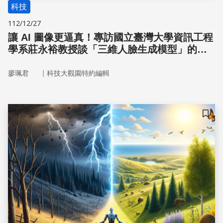
科技
112/12/27
讓 AI 圖像更逼真！專訪國立臺灣大學資訊工程
學系莊永裕教授談「三維人臉生成模型」的應
用實例
｜
廖珮君
科技大觀園特約編輯
儲存