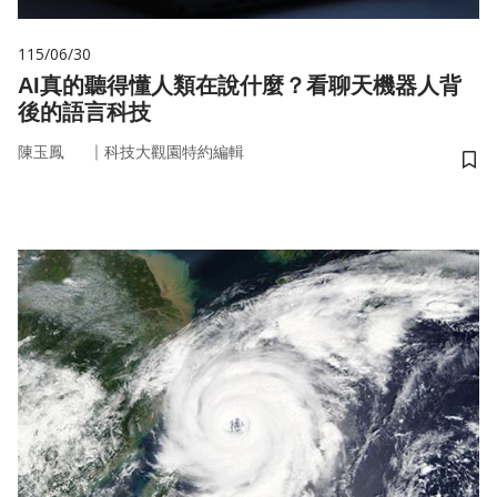
115/06/30
AI真的聽得懂人類在說什麼？看聊天機器人背
後的語言科技
｜
陳玉鳳
科技大觀園特約編輯
儲