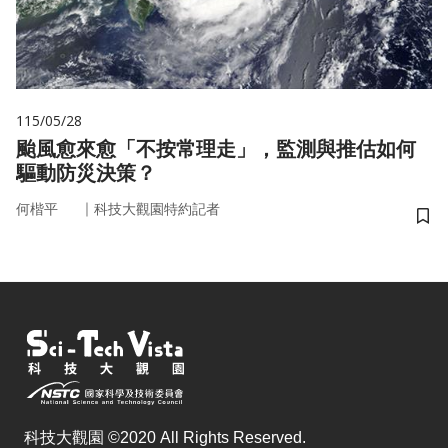
115/05/28
颱風愈來愈「不按常理走」，監測與推估如何
驅動防災決策？
｜
何楷平
科技大觀園特約記者
儲
科技大觀園 ©2020 All Rights Reserved.