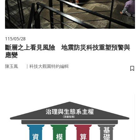
115/05/28
斷層之上看見風險 地震防災科技重塑預警與
應變
｜
陳玉鳳
科技大觀園特約編輯
儲