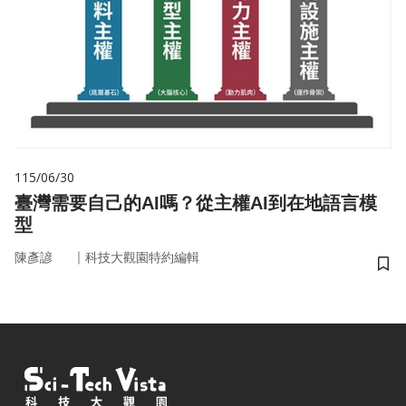
115/06/30
臺灣需要自己的AI嗎？從主權AI到在地語言模
型
｜
陳彥諺
科技大觀園特約編輯
儲