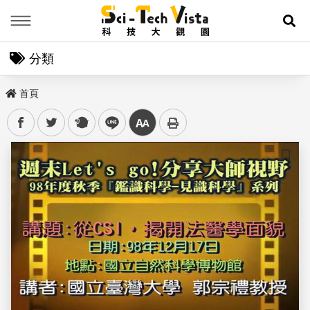
Menu
展
分類
首頁
facebook
twitter
plurk
line
中
儲存