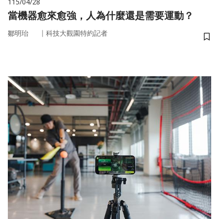
115/04/28
當機器愈來愈強，人為什麼還是需要運動？
｜
鄒明珆
科技大觀園特約記者
儲