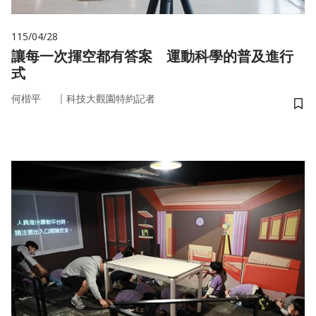
115/04/28
讓每一次揮空都有答案 運動科學的普及進行
式
｜
何楷平
科技大觀園特約記者
儲