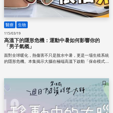
醫療
生物
115/03/19
高溫下的隱形危機：運動中暑如何影響你的
「男子氣概」
面對全球暖化，熱傷害不只是脫水中暑，更是一場生殖系統
的隱形危機。本集揭示大腦在極端高溫下啟動「保命模式」
時，如何波及需精準控溫的睪丸工廠。核心在於理解身體散
熱機制在極限環境下的失效風險，這不僅導致精子產線停
擺，更會引發全身性的荷爾蒙連鎖災難。 本集邀請奇美醫
儲存
院醫學研究部張菁萍教授，解析高溫如何打亂「大腦、荷爾
蒙、精子」的平衡。透過大鼠實驗數據，解構精子畸形與睪
固酮下滑的關鍵機制，並探討「高壓氧預處理」等防護策
略，教你如何在炎熱環境中守護生殖健康與下一代的未來。