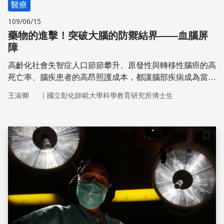
醫療
109/06/15
藥物的進擊！突破大腦的防禦結界——血腦屏
障
高齡化社會失智症人口節節攀升、原發性與轉移性腦癌的高
死亡率、腦疾患者的高昂照護成本，都讓腦部疾病成為當代
不可忽視的重大醫療課題。為了有效治療腦部疾病，日新月
｜
王淑卿
國立彰化師範大學科學教育研究所博士生
異的醫療研究，已讓治療藥物和具特定療效的基因能夠成功
穿透大腦的絕對防禦——血腦屏障，為腦疾治療帶來新曙
光。
儲存