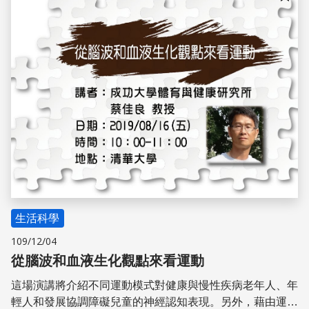
儲存
生活科學
109/12/04
從腦波和血液生化觀點來看運動
這場演講將介紹不同運動模式對健康與慢性疾病老年人、年
輕人和發展協調障礙兒童的神經認知表現。另外，藉由運動