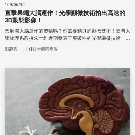
109/06/30
直擊果蠅大腦運作！光學顯微技術拍出高速的
3D動態影像！
想解開大腦運作的奧秘嗎？你需要精良的顯微技術！臺灣大
學物理系教授朱士維近期發表了突破性的光學顯微技術，成
功拍攝果蠅神經的3D高速動態影像，得以觀察果蠅活體腦
｜
劉馨香
科技大觀園團隊
中神經細胞的動態連結。此外，朱士維也發表可用在深層組
織的超解析顯微技術，在果蠅全腦中達成20奈米的解析
度，連緊鄰的神經纖維結構也能清楚分辨。
儲存