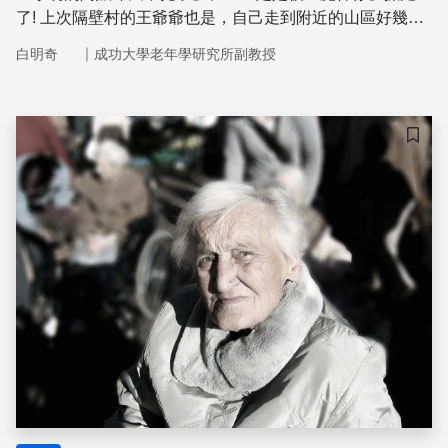
了! 上次隔壁村的王爺爺也是，自己走到附近的山區好幾天
後才被找到。」新聞中或尋人啟事常看到失蹤老人的故事，
｜
白明奇
成功大學老年學研究所副教授
為什麼老人家比較容易「迷路失蹤」呢？人腦中的那套「導
航系統」又是如何預運作呢？
儲存