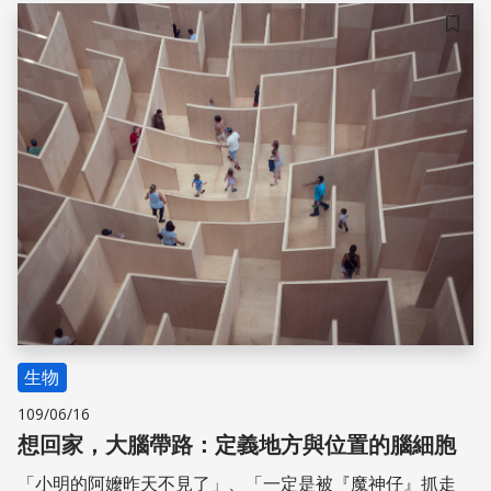
關重要。本文介紹目前診斷阿茲海默症的方法之一——正子
斷層造影，其原理和各種優缺點。
儲存
生物
109/06/16
想回家，大腦帶路：定義地方與位置的腦細胞
「小明的阿嬤昨天不見了」、「一定是被『魔神仔』抓走