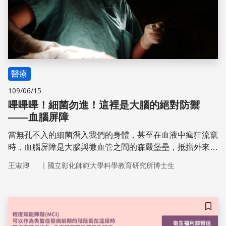
醫療
109/06/15
嗶嗶嗶！細菌勿進！這裡是大腦的絕對防禦
——血腦屏障
當無孔不入的細菌潛入我們的身體，甚至在血液中瘋狂流竄
時，血腦屏障是大腦與微血管之間的森嚴堡壘，抵擋外來病
菌從微血管侵犯大腦，提供最堅實的保護。然而，卻因它不
｜
王淑卿
國立彰化師範大學科學教育研究所博士生
留情面地排斥外來藥物，也形成醫學界最頭疼的關卡。
儲存