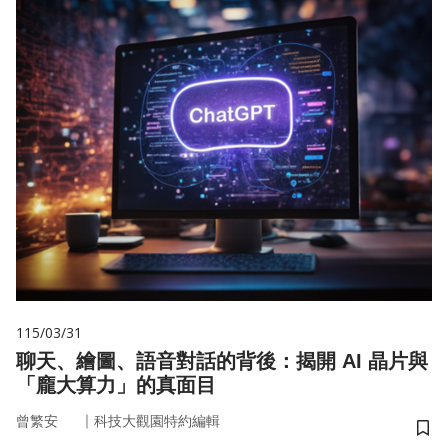
115/03/31
聊天、繪圖、語音對話的背後：揭開 AI 晶片與
「龐大算力」的真面目
｜
曾繁安
科技大觀園特約編輯
儲