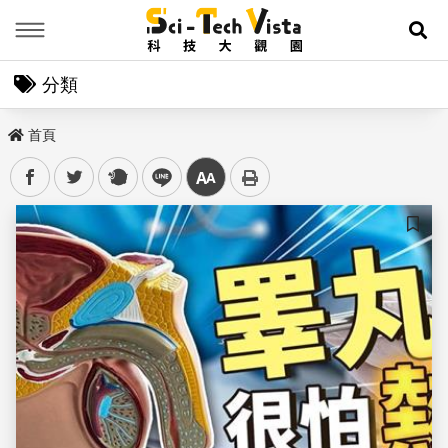
Menu
展
分類
首頁
facebook
twitter
plurk
line
中
儲存