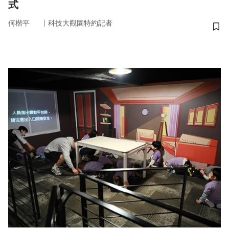
式
｜
何楷平
科技大觀園特約記者
儲