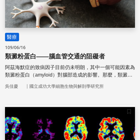
醫療
109/06/16
類澱粉蛋白——腦血管交通的阻礙者
阿茲海默症的致病因子目前仍未明朗，其中一個可能因素為
類澱粉蛋白（amyloid）對腦部造成的影響。那麼，類澱粉
蛋白是何物？又是如何影響腦血管的呢？
｜
吳佳慶
國立成功大學細胞生物與解剖學研究所
儲存