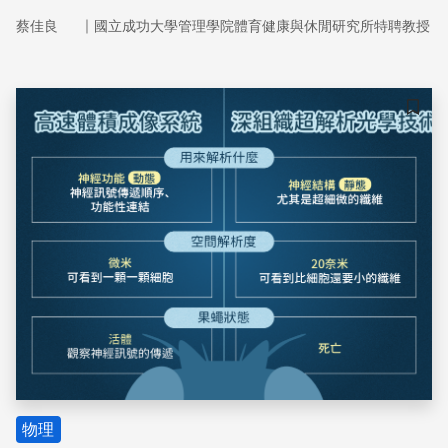
所誘發的不同分子機制潛在地促進上述族群的認知功能也將
｜
蔡佳良
國立成功大學管理學院體育健康與休閒研究所特聘教授
會被討論。
儲存
物理