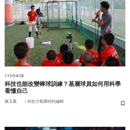
115/04/28
科技也能改變棒球訓練？基層球員如何用科學
看懂自己
｜
陳玉鳳
科技大觀園特約編輯
儲