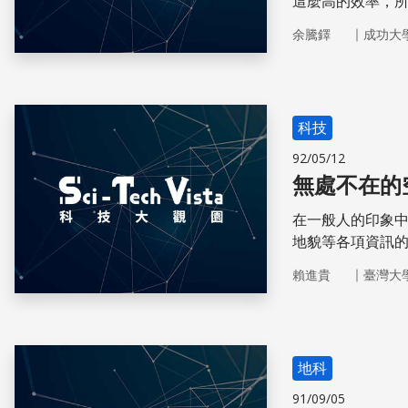
這麼高的效率，所
｜
余騰鐸
成功大
科技
92/05/12
無處不在的
在一般人的印象
地貌等各項資訊
的資訊是否涵蓋
｜
賴進貴
臺灣大
地科
91/09/05