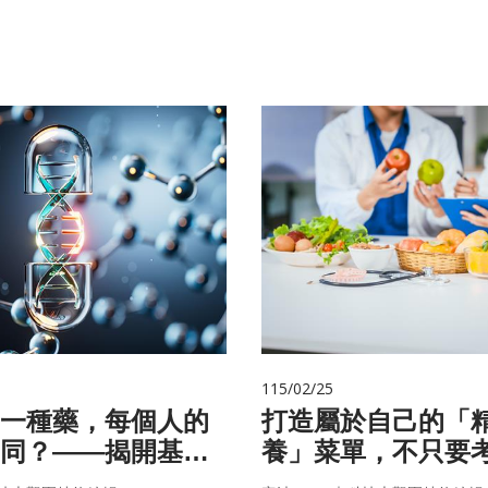
115/02/25
一種藥，每個人的
打造屬於自己的「
同？——揭開基因
養」菜單，不只要
碼
因，關鍵更在腸道