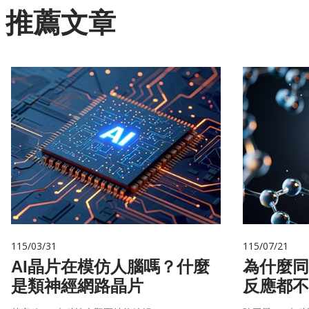
推薦文章
115/03/31
115/07/21
AI晶片在模仿人腦嗎？什麼
為什麼同
是類神經網路晶片
反應都不
的用藥密