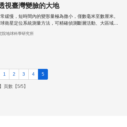
透視臺灣變臉的大地
非常緩慢，短時間內的變形量極為微小，僅數毫米至數厘米。
全球衛星定位系統測量方法，可精確偵測斷層活動、大區域的
運動。
究院地球科學研究所
1
2
3
4
5
】頁數【5/5】