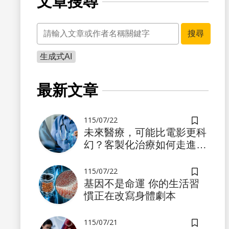
文章搜尋
關鍵字
搜尋
生成式AI
書籤
最新文章
115/07/22
儲存書籤
未來醫療，可能比電影更科
幻？客製化治療如何走進真
實世界
115/07/22
儲存書籤
基因不是命運 你的生活習
慣正在改寫身體劇本
書籤
115/07/21
儲存書籤