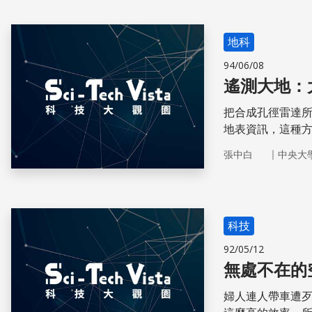
地科
94/06/08
遙測大地：
把合成孔徑雷達
地表資訊，這種
應用在地表變形
｜
張中白
中央大
科技
92/05/12
無處不在的
婦人連人帶車遭