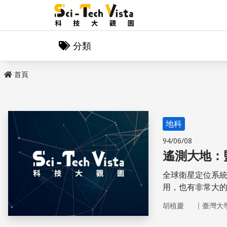
分類
首頁
地科
94/06/08
遙測大地：
全球衛星定位系統
用，也有非常大
｜
胡植慶
臺灣大