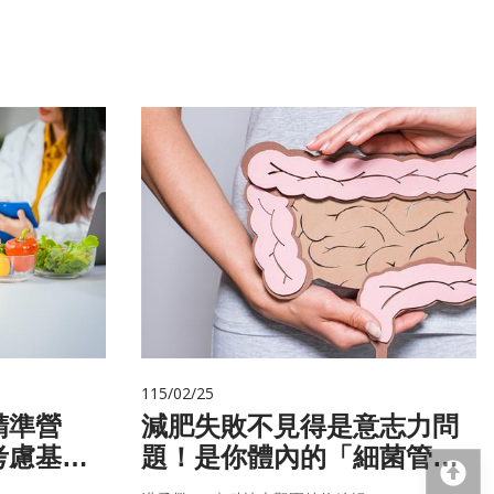
115/02/25
精準營
減肥失敗不見得是意志力問
考慮基
題！是你體內的「細菌管
回
微生物
家」在幫你囤油