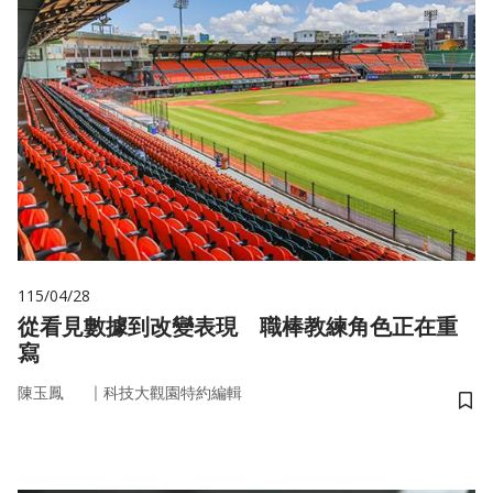
115/04/28
從看見數據到改變表現 職棒教練角色正在重
寫
｜
陳玉鳳
科技大觀園特約編輯
儲