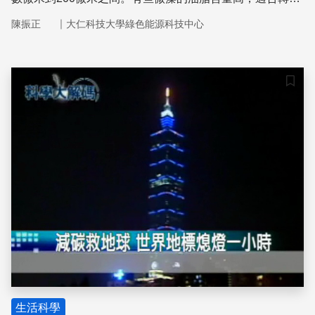
成生質柴油。有些大型藻的碳水化合物含量高，適合發酵成
｜
陳振正
大仁科技大學綠色能源科技中心
為生質酒精。
儲存
生活科學