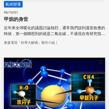
氣候變遷
96/10/01
甲烷的身世
近年來全球暖化的議題討論熱烈，通常我們談到溫室效應的
時候，第一個聯想到的就是二氧化碳，不過現在有研究指
出，甲烷對於氣候也有顯著的影響。甲烷跟二氧化碳一樣都
｜
東森電視「科學大解碼」製作小組
是大氣裡面的溫室效應氣體，這兩個氣體的濃度也是目前所
觀測到，在大氣裡面濃度最高的兩個溫室效應氣體，因此這
兩個氣體對氣候的改變扮演非常重要的角色。
儲存