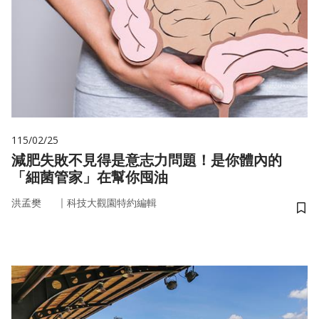
115/02/25
減肥失敗不見得是意志力問題！是你體內的
「細菌管家」在幫你囤油
｜
洪孟樊
科技大觀園特約編輯
儲