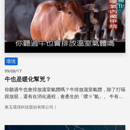
環境
99/08/17
牛也是暖化幫兇？
你聽過牛也會排放溫室氣體嗎？牛排放溫室氣體，除了打嗝
跟放屁，還有在消化過程，會產生的「噯ㄞˇ氣」。 牛有一
個叫瘤胃的前胃。它就像個醱酵槽，微生物會在這裏先將牧
｜
東玉環境科技股份有限公司
草分解成葡萄糖、胺基酸等養分；同時會產生二氧化碳及氫
離子。之後由甲烷菌再將二氧化碳和氫離子結合成甲烷，最
終以「噯氣」的形式排出體外。 除了牛本身會排放甲烷、