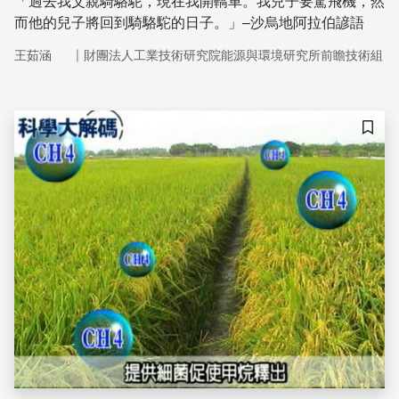
「過去我父親騎駱駝，現在我開轎車。我兒子要駕飛機，然
而他的兒子將回到騎駱駝的日子。」–沙烏地阿拉伯諺語
｜
王茹涵
財團法人工業技術研究院能源與環境研究所前瞻技術組
儲存