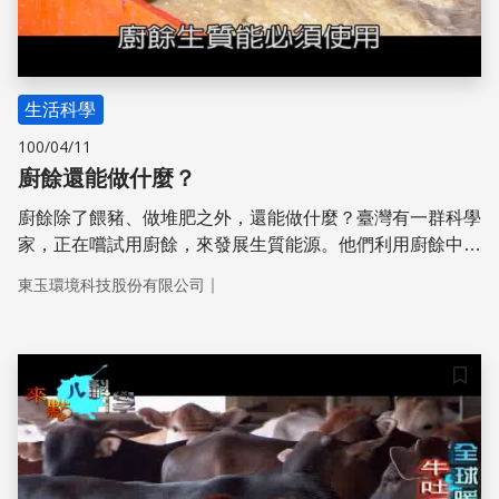
生活科學
100/04/11
廚餘還能做什麼？
廚餘除了餵豬、做堆肥之外，還能做什麼？臺灣有一群科學
家，正在嚐試用廚餘，來發展生質能源。他們利用廚餘中豐
富的營養，培養特定微生物，產出甲烷和氫氣。 和處理堆
｜
東玉環境科技股份有限公司
肥的好氧菌不同，廚餘生質能必須使用厭氧菌來醱酵。碳水
化合物、蛋白質、脂肪等大分子物質在水解槽被分解，產出
氫氣；再進入甲烷槽繼續作用，產出甲烷、液肥及固肥等最
終產品。 科學可以把廢棄物變資源，但最根本的方法，還
儲存
是你我，從源頭的減量做起。