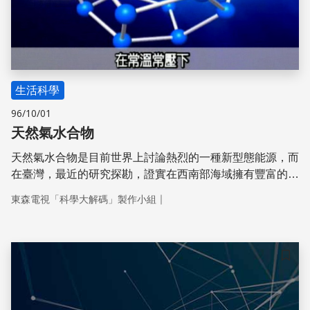
生活科學
96/10/01
天然氣水合物
天然氣水合物是目前世界上討論熱烈的一種新型態能源，而
在臺灣，最近的研究探勘，證實在西南部海域擁有豐富的含
量，若是能夠有效開發，科學家估計能夠讓全臺使用大約
｜
東森電視「科學大解碼」製作小組
60年左右，是相當振奮人心的消息。天然氣水合物潔淨的
優勢和廣大的儲量已無庸置疑，然而對於環境可能造成的影
響，勢必產生更多討論。能否善用天然氣水合物解決能源短
缺，這將是人類所要面臨的挑戰。
儲存