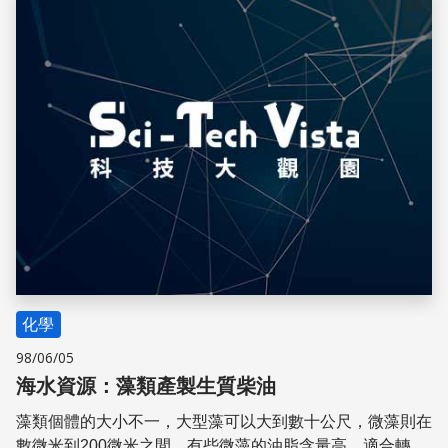
二氧化碳。牛糞也會排放多種溫室氣體。科學家正努力進行
儲存
相關研究，希望能減少牛隻排碳，為對抗暖化，多盡一分心
力。
化學
98/06/05
海水資源：藻類產製生質柴油
藻類個體的大小不一，大型藻可以大到數十公尺，微藻則在
數微米到200微米之間。有些微藻的油脂含量高，適合轉化