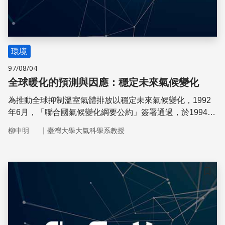
環境
97/08/04
全球暖化的預測與因應：穩定未來氣候變化
為推動全球抑制溫室氣體排放以穩定未來氣候變化，1992
年6月，「聯合國氣候變化綱要公約」簽署通過，於1994年
3月21日正式生效，至今共有196個國家與機構同意加入。
｜
柳中明
臺灣大學大氣科學系教授
儲存