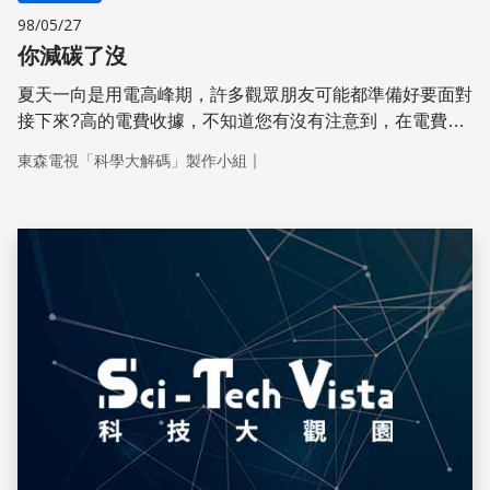
98/05/27
你減碳了沒
夏天一向是用電高峰期，許多觀眾朋友可能都準備好要面對
接下來?高的電費收據，不知道您有沒有注意到，在電費收
據上除了費用之外，還有一個數字是告訴你，這兩個月因為
｜
東森電視「科學大解碼」製作小組
用電，排放了多少二氧化碳。這個數據是怎麼算出來的呢?
今天的科學大解碼就要算給你聽。
儲存