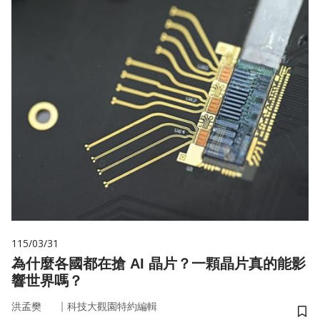
115/03/31
為什麼各國都在搶 AI 晶片？一顆晶片真的能影
響世界嗎？
｜
洪孟樊
科技大觀園特約編輯
儲