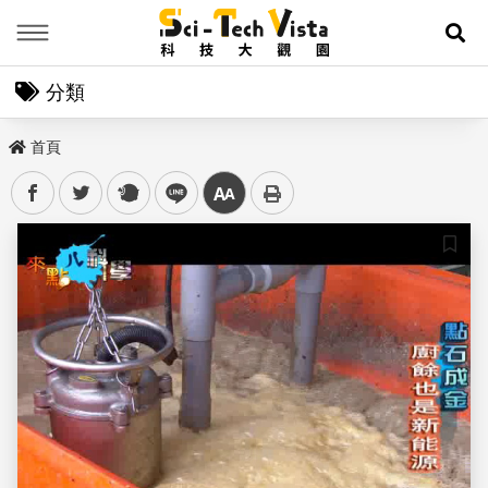
Menu
展
分類
首頁
facebook
twitter
plurk
line
中
儲存