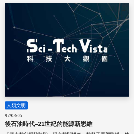
儲存
人類文明
97/03/05
後石油時代–21世紀的能源新思維