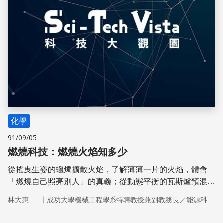
化學
91/09/05
燃燒科技：燃燒火焰知多少
從搖曳生姿的蠟燭擴散火焰，了解薄薄一片的火焰，體會
「燃燒自己照亮別人」的真義；從動態平衡的瓦斯爐預混火
焰，了解會跑、有燃燒速度的火焰波，體會媽媽烹煮食物的
｜
林大惠
成功大學機械工程學系特聘教授兼副教務長／能源科技與策略研究中心主任
危險。