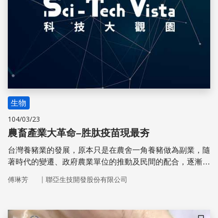
生物
104/03/23
農畜產業大革命–胜肽疫苗現最夯
台灣養豬業的發展，原本只是在農舍一角養豬做為副業，隨
著時代的變遷、政府農業單位的推動及民間的配合，逐漸成
為農村經濟發展的重要產業。傳統上，為減低肉質腥騷味與
｜
傅琳芳
聯亞生技開發股份有限公司
豬隻發情期圈養管理上之問題，除種豬外，其餘之雄性豬隻
皆進行去勢手術。但基於動物權益考量，取消去勢手術已經
成為全球趨勢，歐洲已在2010年12月16日宣布於2012年1