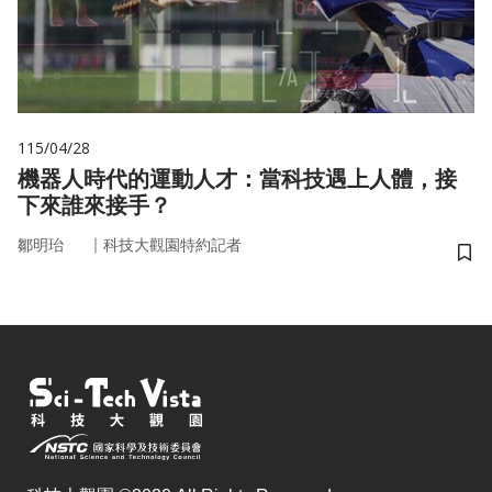
115/04/28
機器人時代的運動人才：當科技遇上人體，接
下來誰來接手？
｜
鄒明珆
科技大觀園特約記者
儲