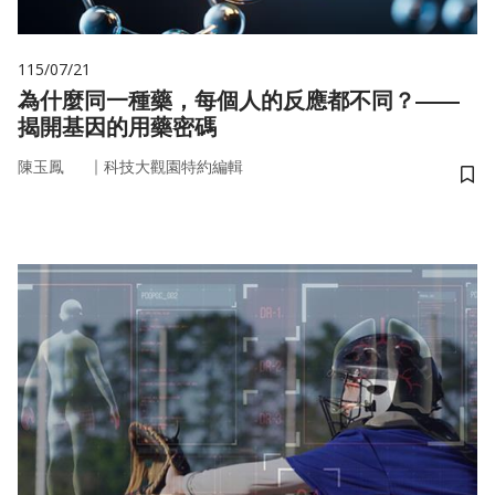
115/07/21
為什麼同一種藥，每個人的反應都不同？——
揭開基因的用藥密碼
｜
陳玉鳳
科技大觀園特約編輯
儲