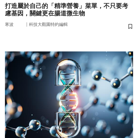
打造屬於自己的「精準營養」菜單，不只要考
慮基因，關鍵更在腸道微生物
｜
寒波
科技大觀園特約編輯
儲