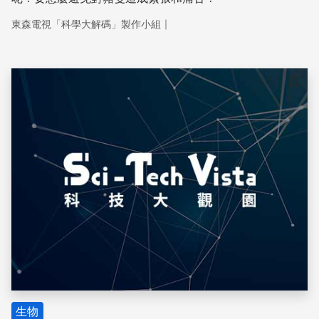
｜
東森電視「科學大解碼」製作小組
儲存
生物