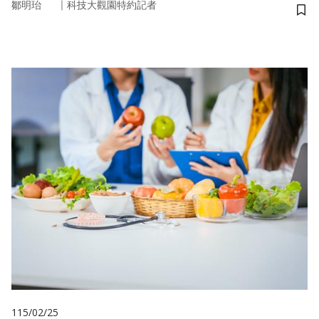
｜
鄒明珆
科技大觀園特約記者
儲
115/02/25