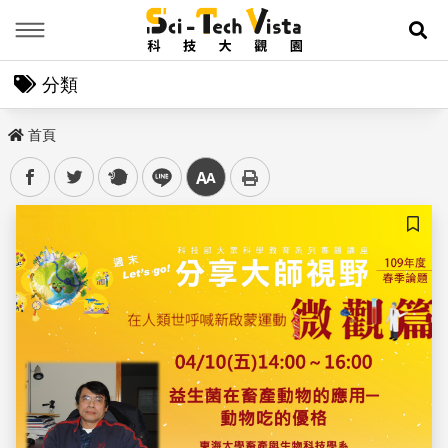
Menu
展
分類
首頁
facebook
twitter
plurk
line
中
儲存