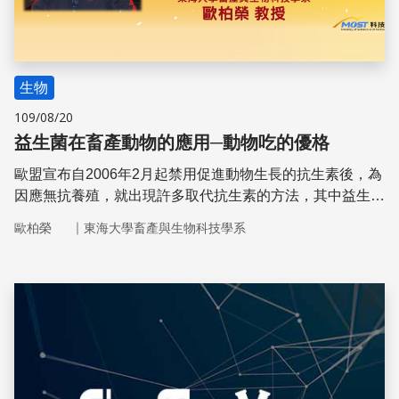
生物
109/08/20
益生菌在畜產動物的應用─動物吃的優格
歐盟宣布自2006年2月起禁用促進動物生長的抗生素後，為
因應無抗養殖，就出現許多取代抗生素的方法，其中益生菌
的使用更是受到畜產養殖業重視，尤其是豬與雞產業。
｜
歐柏榮
東海大學畜產與生物科技學系
儲存