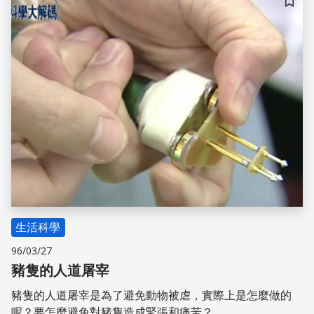
月1日起逐步以替代方案取代豬隻手術去勢，並希望在2018
儲存
年1月1日以前禁止對豬隻實施手術去勢
生活科學
96/03/27
豬隻的人道屠宰
豬隻的人道屠宰是為了避免動物被虐，實際上是怎麼做的
呢？要怎麼避免對豬隻造成緊張和痛苦？