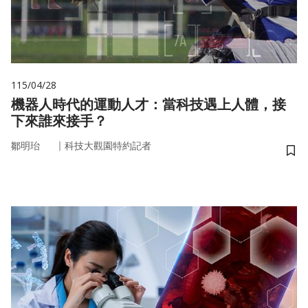
115/04/28
機器人時代的運動人才：當科技遇上人體，接
下來誰來接手？
｜
鄒明珆
科技大觀園特約記者
儲