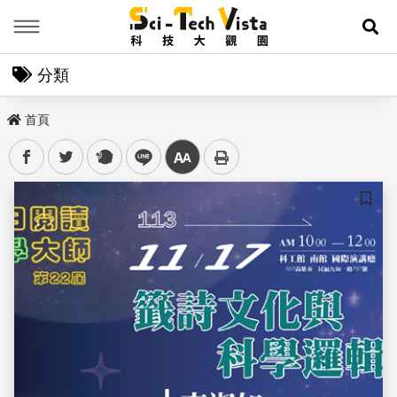
Menu
展
分類
首頁
facebook
twitter
plurk
line
中
儲存