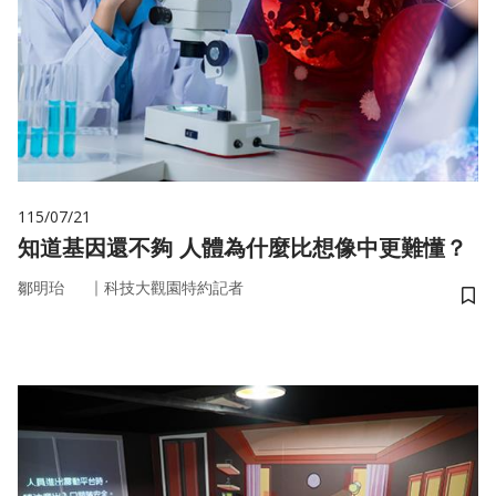
115/07/21
知道基因還不夠 人體為什麼比想像中更難懂？
｜
鄒明珆
科技大觀園特約記者
儲