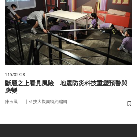
115/05/28
斷層之上看見風險 地震防災科技重塑預警與
應變
｜
陳玉鳳
科技大觀園特約編輯
儲