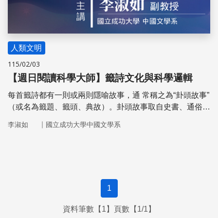
人類文明
115/02/03
【週日閱讀科學大師】籤詩文化與科學邏輯
每首籤詩都有一則或兩則隱喻故事，通 常稱之為“卦頭故事”
（或名為籤題、籤頭、典故）。卦頭故事取自史書、通俗小
說、戲劇、傳說、 民間故事、俗語等。這些「卦頭故事」
｜
李淑如
國立成功大學中國文學系
往往是決定整首籤詩的吉、凶、好、壞之關鍵所在。當我們
在解籤時，籤詩故事的內容、背景就是我們重要的參考依
據。因此，對於籤詩吉凶的理解與判斷有其科學理路，並非
完全是迷信的神意。
1
資料筆數【1】頁數【1/1】