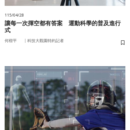
115/04/28
讓每一次揮空都有答案 運動科學的普及進行
式
｜
何楷平
科技大觀園特約記者
儲