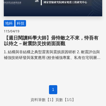
地科
科技
115/04/19
【週日閱讀科學大師】毋恃敵之不來，恃吾有
以待之－耐震防災技術面面觀
1. 結構與非結構之典型震害與震損原因研析 2. 耐震評估與
補強技術研發與落實應用 (校舍補強專案、私有住宅弱層補
強專案) 3. 關鍵設備之耐震性能評估與測試驗證 (維生管
線、高科技產業製程設備、離岸風電與綠氨轉氫 等能源設
施關鍵零組件) 4. 地震預警系統之原理與應用 5. 結構監測與
健康診斷技術 6. AI 技術與數位孿生系統於智慧城市耐震防
災之開發應用
1
資料筆數【1】頁數【1/1】