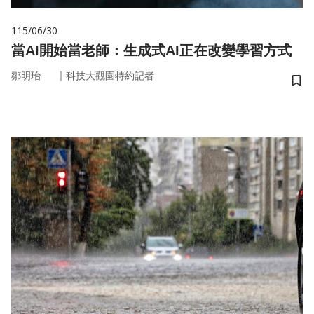
115/06/30
當AI開始當老師：生成式AI正在改變學習方式
｜
鄒明珆
科技大觀園特約記者
儲