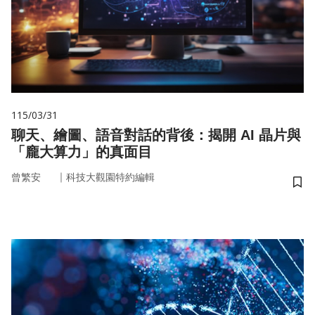
115/03/31
聊天、繪圖、語音對話的背後：揭開 AI 晶片與
「龐大算力」的真面目
｜
曾繁安
科技大觀園特約編輯
儲