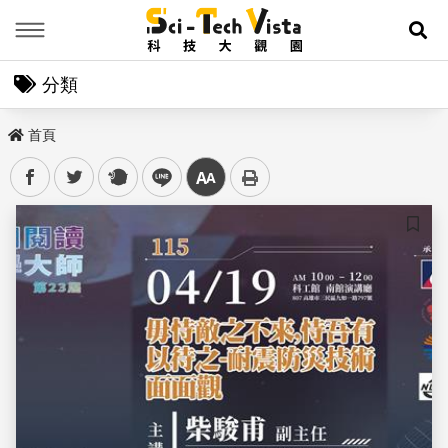
Menu
展
分類
首頁
facebook
twitter
plurk
line
中
儲存