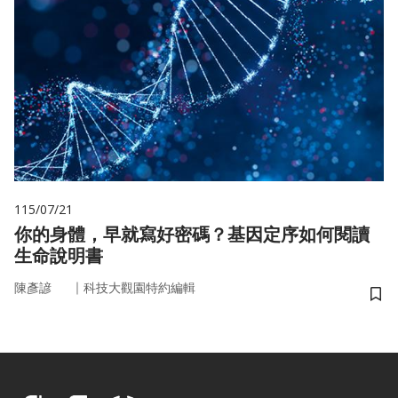
115/07/21
你的身體，早就寫好密碼？基因定序如何閱讀
生命說明書
｜
陳彥諺
科技大觀園特約編輯
儲