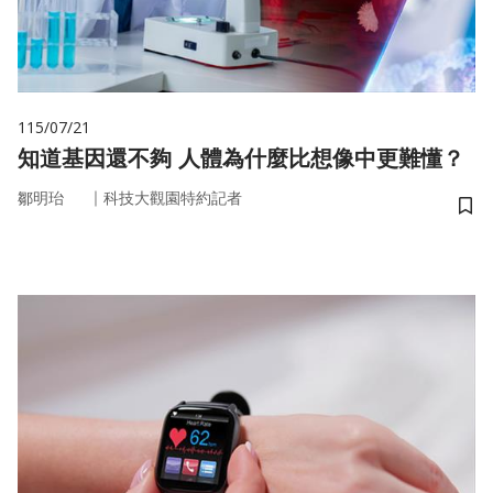
115/07/21
知道基因還不夠 人體為什麼比想像中更難懂？
｜
鄒明珆
科技大觀園特約記者
儲