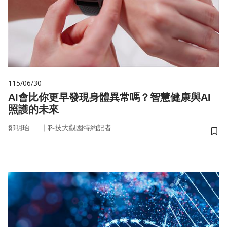
115/06/30
AI會比你更早發現身體異常嗎？智慧健康與AI
照護的未來
｜
鄒明珆
科技大觀園特約記者
儲