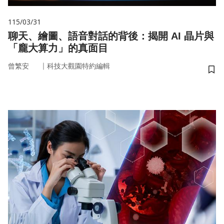
115/03/31
聊天、繪圖、語音對話的背後：揭開 AI 晶片與
「龐大算力」的真面目
｜
曾繁安
科技大觀園特約編輯
儲