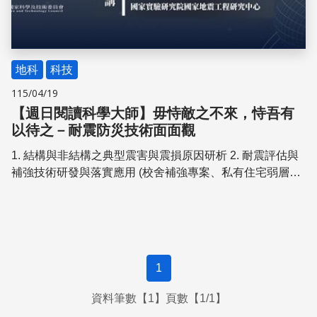
地科
科技
115/04/19
【週日閱讀科學大師】毋恃敵之不來，恃吾有
以待之－耐震防災技術面面觀
1. 結構與非結構之典型震害與震損原因研析 2. 耐震評估與
補強技術研發與落實應用 (校舍補強專案、私有住宅弱層補
強專案) 3. 關鍵設備之耐震性能評估與測試驗證 (維生管
線、高科技產業製程設備、離岸風電與綠氨轉氫 等能源設
施關鍵零組件) 4. 地震預警系統之原理與應用 5. 結構監測與
健康診斷技術 6. AI 技術與數位孿生系統於智慧城市耐震防
災之開發應用
1
資料筆數【1】頁數【1/1】