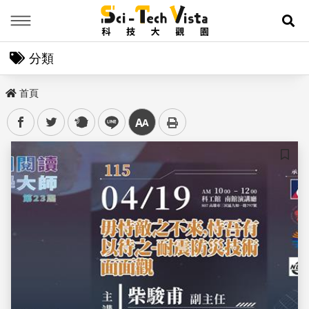
Menu
展
分類
首頁
facebook
twitter
plurk
line
中
儲存