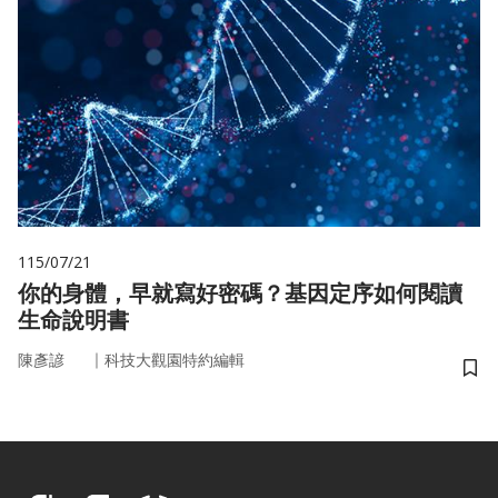
115/07/21
你的身體，早就寫好密碼？基因定序如何閱讀
生命說明書
｜
陳彥諺
科技大觀園特約編輯
儲