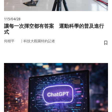
115/04/28
讓每一次揮空都有答案 運動科學的普及進行
式
｜
何楷平
科技大觀園特約記者
儲