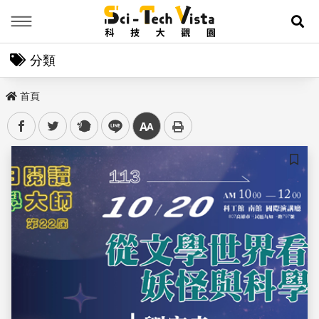
Menu
展
分類
首頁
facebook
twitter
plurk
line
中
儲存