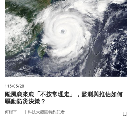
115/05/28
颱風愈來愈「不按常理走」，監測與推估如何
驅動防災決策？
｜
何楷平
科技大觀園特約記者
儲