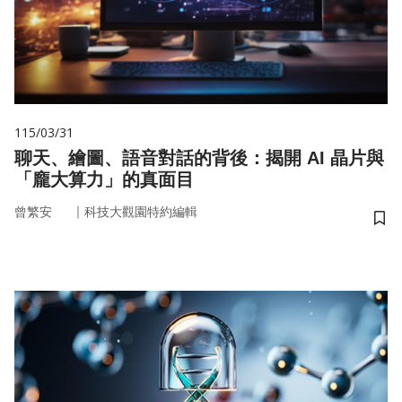
115/03/31
聊天、繪圖、語音對話的背後：揭開 AI 晶片與
「龐大算力」的真面目
｜
曾繁安
科技大觀園特約編輯
儲