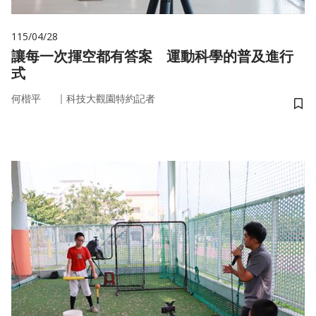
115/04/28
讓每一次揮空都有答案 運動科學的普及進行
式
｜
何楷平
科技大觀園特約記者
儲