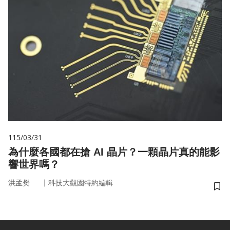
115/03/31
為什麼各國都在搶 AI 晶片？一顆晶片真的能影
響世界嗎？
｜
洪孟樊
科技大觀園特約編輯
儲