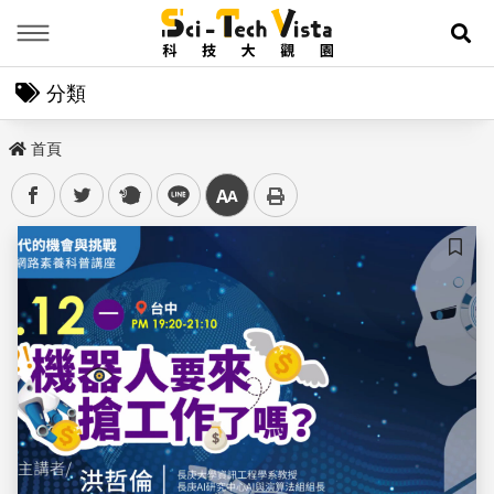
Menu
展
分類
首頁
facebook
twitter
plurk
line
中
儲存