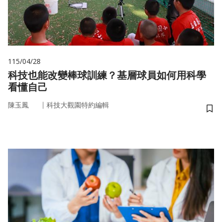
115/04/28
科技也能改變棒球訓練？基層球員如何用科學
看懂自己
｜
陳玉鳳
科技大觀園特約編輯
儲