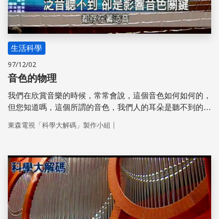
生活科學
97/12/02
音色的物理
我們在欣賞音樂的時候，常常會說，這個音色如何如何的，
但您知道嗎，這個所謂的音色，我們人的耳朵是聽不到的，
這種聽不到的音，叫做泛音。它明明是個音，我們卻聽不
｜
東森電視「科學大解碼」製作小組
到；可說它聽不到，卻又讓我們感覺得到，這到底是怎麼回
事，請看接下來的科學大解碼。
儲存