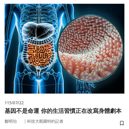
115/07/22
基因不是命運 你的生活習慣正在改寫身體劇本
｜
鄒明珆
科技大觀園特約記者
儲