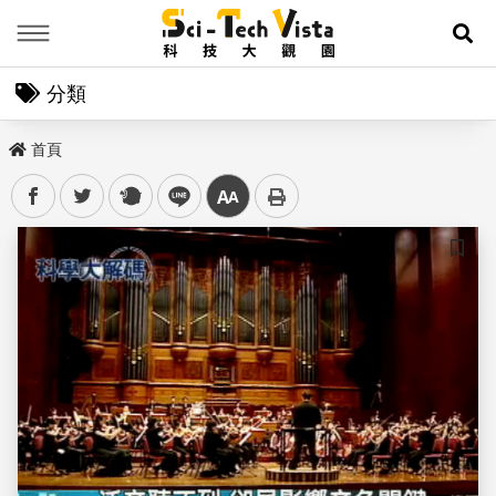
Menu
展
分類
首頁
facebook
twitter
plurk
line
中
儲存