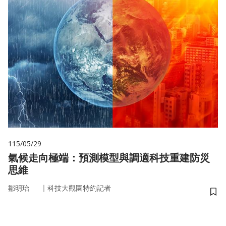
115/05/29
氣候走向極端：預測模型與調適科技重建防災
思維
｜
鄒明珆
科技大觀園特約記者
儲