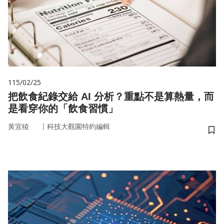
115/02/25
把飲食紀錄交給 AI 分析？重點不是算熱量，而
是看穿你的「飲食習慣」
｜
黃宜稜
科技大觀園特約編輯
儲