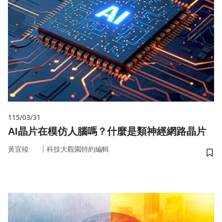
115/03/31
AI晶片在模仿人腦嗎？什麼是類神經網路晶片
｜
黃宜稜
科技大觀園特約編輯
儲