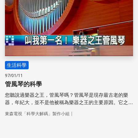
生活科學
97/01/11
管風琴的科學
您聽說過樂器之王，管風琴嗎？管風琴是現存最古老的樂
器，年紀大，並不是他被稱為樂器之王的主要原因。它之所
以特別，是因為管風琴的音域，是樂器中最寬的，而它的音
｜
東森電視「科學大解碼」製作小組
階高低，取決於管身高度。管身長度，等於氣柱長度，也就
是決定音高的關鍵。管身越長，聲音就愈低；愈短音愈高。