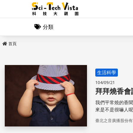
分類
首頁
生活科學
104/09/21
拜拜燒香會
我們平常燒的香
來是不是很嚇人
回事？
臺北之音廣播股份有