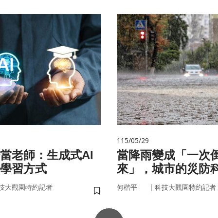
115/05/29
始當老師：生成式AI
當降雨變成「一次
學習方式
來」，城市的災防
即時應變？
｜
技大觀園特約記者
何楷平
科技大觀園特約記者
儲存書籤