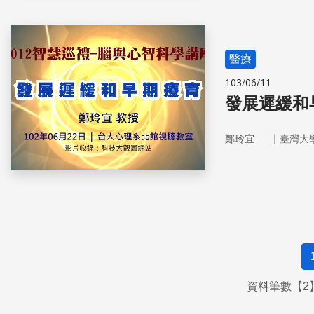
醫療
103/06/11
發展遲緩和
｜
鄭玲宜
臺灣大
資料筆數【2】