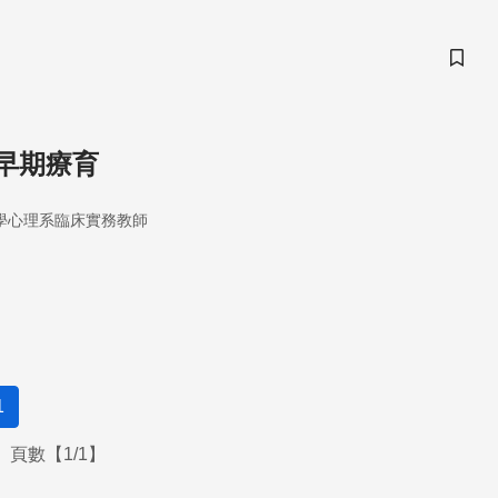
儲存
早期療育
學心理系臨床實務教師
1
頁數【1/1】