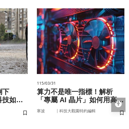
115/03/31
倒下
算力不是唯一指標！解析
科技如何
「專屬 AI 晶片」如何用高效
回
率驅動未來
｜
寒波
科技大觀園特約編輯
儲存書籤
儲