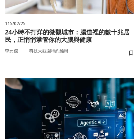
115/02/25
24小時不打烊的微觀城市：腸道裡的數十兆居
民，正悄悄掌管你的大腦與健康
｜
李元傑
科技大觀園特約編輯
儲