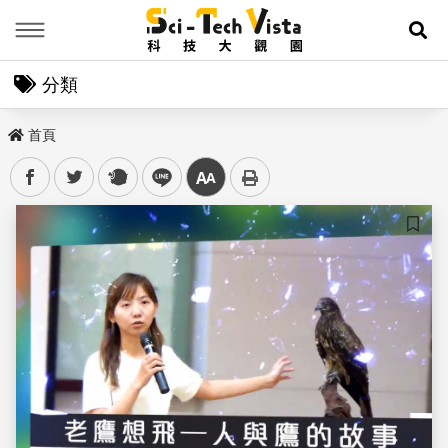
Menu
展
分類
首頁
facebook
twitter
plurk
line
中
儲存