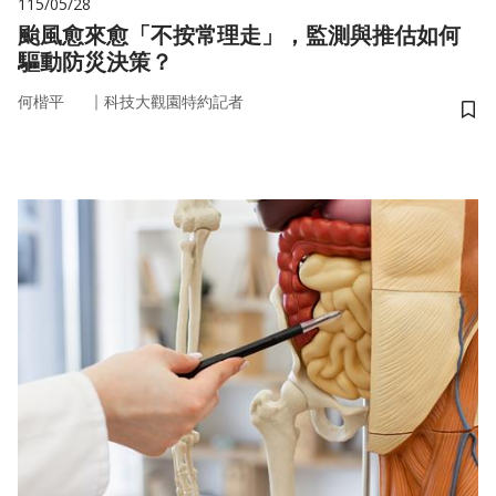
115/05/28
颱風愈來愈「不按常理走」，監測與推估如何
驅動防災決策？
｜
何楷平
科技大觀園特約記者
儲