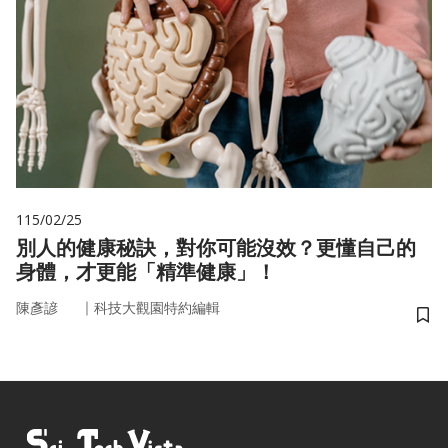
115/02/25
別人的健康秘訣，對你可能沒效？更懂自己的
身體，才更能「精準健康」！
｜
陳彥諺
科技大觀園特約編輯
儲