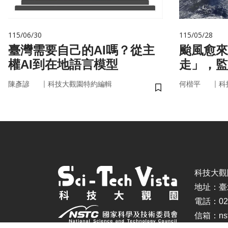
115/06/30
115/05/28
臺灣需要自己的AI嗎？從主
颱風愈來
權AI到在地語言模型
走」，監
防災決策
｜
｜
陳彥諺
科技大觀園特約編輯
何楷平
科
儲存書籤
科技大觀園 ©
地址：臺
電話：02-
信箱：nstc