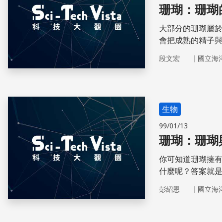
珊瑚：珊瑚
大部分的珊瑚屬
會把成熟的精子
的地方附著並蛻
｜
段文宏
國立海
生物
99/01/13
珊瑚：珊瑚
你可知道珊瑚擁
什麼呢？答案就是
祕！
｜
彭紹恩
國立海