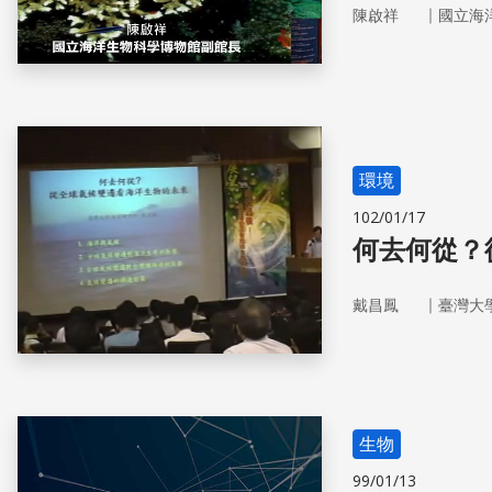
｜
陳啟祥
國立海
環境
102/01/17
何去何從？
｜
戴昌鳳
臺灣大
生物
99/01/13