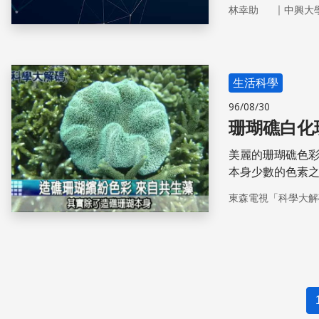
因和可能過程。
｜
林幸助
中興大
生活科學
96/08/30
珊瑚礁白化
美麗的珊瑚礁色
本身少數的色素
藻是指一群跟許
東森電視「科學大解
這個共生藻，它
個植物的細胞住