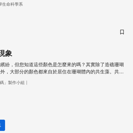
學生命科學系
儲存
現象
彩繽紛，但您知道這些顏色是怎麼來的嗎？其實除了造礁珊瑚
之外，大部分的顏色都來自於居住在珊瑚體內的共生藻。共生
多海洋無脊椎動物共生的藻類，屬於渦鞭毛藻。比較特別的是
｜
碼」製作小組
們都住在珊瑚的細胞裡面。這是一個非常有趣的生命現象，一
在動物的細胞裡面。
1