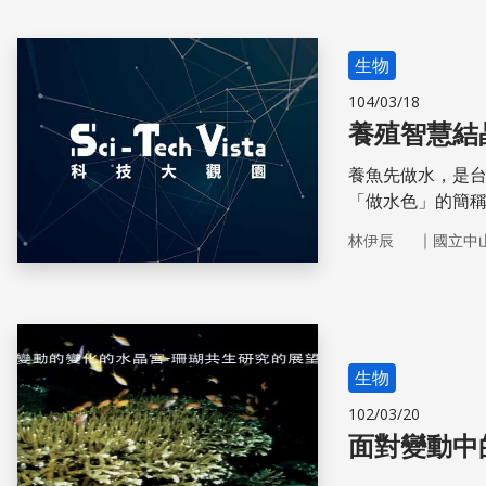
生物
104/03/18
養殖智慧結
養魚先做水，是
「做水色」的簡
基本、也最微妙
｜
林伊辰
國立中
色和濁渡的總和
質的檢測，並佐
生物
102/03/20
面對變動中