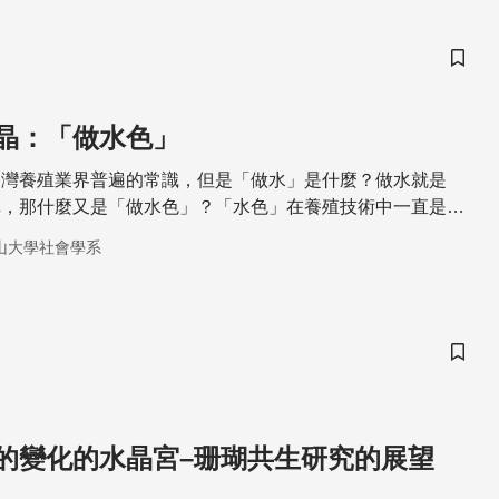
儲存
晶：「做水色」
台灣養殖業界普遍的常識，但是「做水」是什麼？做水就是
稱，那什麼又是「做水色」？「水色」在養殖技術中一直是最
的功課，是水中微生物、浮游生物、懸浮顆粒、溶解物質的顏
山大學社會學系
。過去多以肉眼來觀察，有越來越多的漁友改以試劑來進行水
以各式各樣的菌種來加強水質的營養及穩定
儲存
的變化的水晶宮–珊瑚共生研究的展望