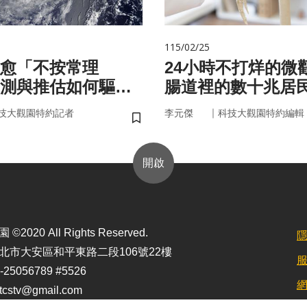
115/02/25
愈「不按常理
24小時不打烊的微
測與推估如何驅動
腸道裡的數十兆居
？
悄掌管你的大腦與
｜
技大觀園特約記者
李元傑
科技大觀園特約編輯
儲存書籤
開啟
2020 All Rights Reserved.
北市大安區和平東路二段106號22樓
25056789 #5526
stv@gmail.com