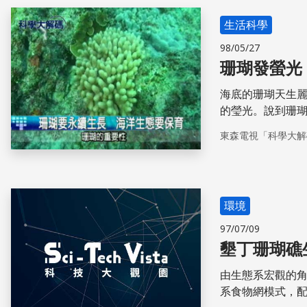
生活科學
98/05/27
珊瑚發螢光
海底的珊瑚天生
的瑩光。說到珊
機，今天我們要
東森電視「科學大解
情，帶您欣賞一
爛的螢光色，接
環境
97/07/09
墾丁珊瑚礁
由生態系宏觀的
系食物網模式，