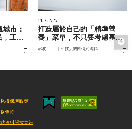
115/02/25
觀城市：
打造屬於自己的「精準營
民，正悄
養」菜單，不只要考慮基
回
健康
因，關鍵更在腸道微生物
｜
寒波
科技大觀園特約編輯
儲存書籤
儲
隱私權保護政策
服務條款
網站資料開放宣告