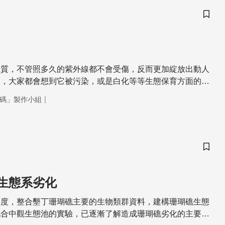
儲存
麗質，不管照多久的紫外線都不會受傷，反而更加綻放出動人
瑚，大家都會想到它被污染，或是白化等等生態保育方面的危
再次把焦點放在珊瑚身上，不過，這次我們要換個輕鬆的心
｜
碼」製作小組
下海底美麗的珊瑚，它除了原本的色彩外，還會釋放出美麗燦
下來就讓我們從科學的角度來看看，螢光珊瑚是怎麼呈現的。
儲存
生態系劣化
角度，整合墾丁珊瑚礁主要的生物類群資料，建構珊瑚礁生態
配合中觀生態池的實驗，已逐漸了解造成珊瑚礁劣化的主要原