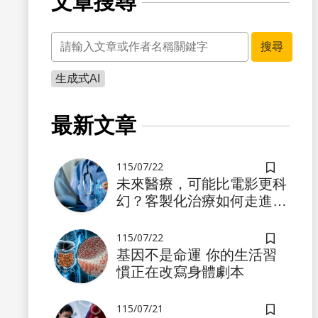
文章搜尋
關鍵字
搜尋
生成式AI
書籤
最新文章
115/07/22
儲存書籤
未來醫療，可能比電影更科
幻？客製化治療如何走進真
實世界
115/07/22
儲存書籤
基因不是命運 你的生活習
慣正在改寫身體劇本
書籤
115/07/21
儲存書籤