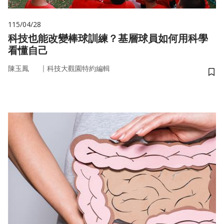
115/04/28
科技也能改變棒球訓練？基層球員如何用科學
看懂自己
｜
陳玉鳳
科技大觀園特約編輯
儲