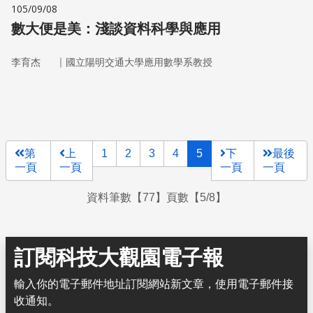
105/09/08
數大便是美：淺談資料科學與應用
｜
李育杰
國立陽明交通大學應用數學系教授
第
上
1
2
3
4
5
下
最後
一頁
一頁
一頁
一頁
資料筆數【77】頁數【5/8】
訂閱科技大觀園電子報
輸入你的電子郵件地址訂閱網站新文章，使用電子郵件接
收通知。