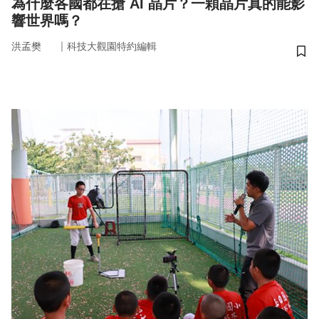
為什麼各國都在搶 AI 晶片？一顆晶片真的能影
響世界嗎？
｜
洪孟樊
科技大觀園特約編輯
儲