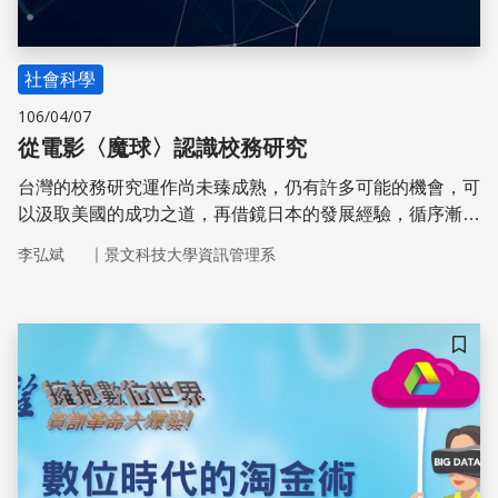
社會科學
106/04/07
從電影〈魔球〉認識校務研究
台灣的校務研究運作尚未臻成熟，仍有許多可能的機會，可
以汲取美國的成功之道，再借鏡日本的發展經驗，循序漸進
建構扎實的校務研究基礎，並把資料蒐集、專案研究、評鑑
｜
李弘斌
景文科技大學資訊管理系
評量列為台灣校務研究黃金三角。
儲存