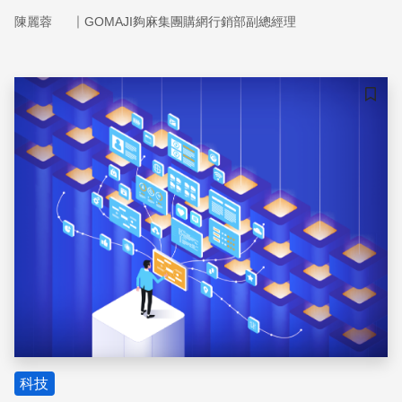
｜
陳麗蓉
GOMAJI夠麻集團購網行銷部副總經理
儲存
科技