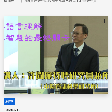
｜
欉順忠
國家實驗研究院台灣颱風洪水研究中心副研究員
儲存
科技
106/04/12