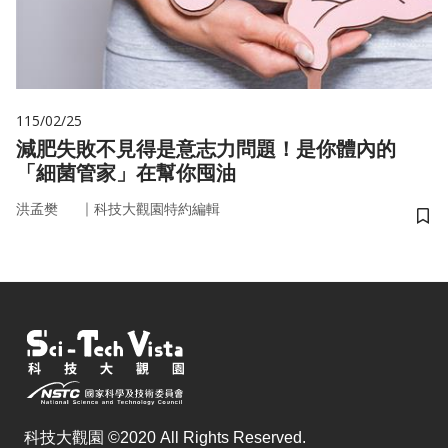
115/02/25
減肥失敗不見得是意志力問題！是你體內的
「細菌管家」在幫你囤油
｜
洪孟樊
科技大觀園特約編輯
儲
科技大觀園 ©2020 All Rights Reserved.