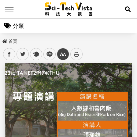
Menu
展
分類
首頁
facebook
twitter
plurk
line
中
儲存