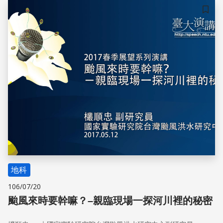
儲存
地科
106/07/20
颱風來時要幹嘛？–親臨現場一探河川裡的秘密