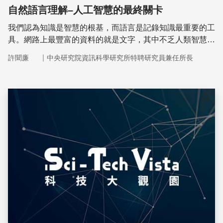
自然語言理解–人工智慧的最終關卡
我們認為知識是智慧的根基，而語言是記錄知識最重要的工
具。網路上最豐富的資料的就是文字，其中不乏人類智慧的
結晶。能夠從文章中自動擷取、學習結構性的知識，不斷地
｜
許聞廉
中央研究院資訊科學研究所特聘研究員兼任所長
進行有效的知識累積，就可能回答、解決許多問題。
儲存