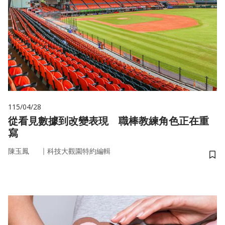
115/04/28
從看見數據到改變表現 職棒教練角色正在重
寫
｜
陳玉鳳
科技大觀園特約編輯
儲