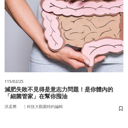
115/02/25
減肥失敗不見得是意志力問題！是你體內的
「細菌管家」在幫你囤油
｜
洪孟樊
科技大觀園特約編輯
儲