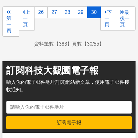
上
26
27
28
29
30
下
最
第
一
一
後一
一
頁
頁
頁
頁
資料筆數【383】頁數【30/55】
訂閱科技大觀園電子報
輸入你的電子郵件地址訂閱網站新文章，使用電子郵件接
收通知。
電子郵件地址
訂閱電子報