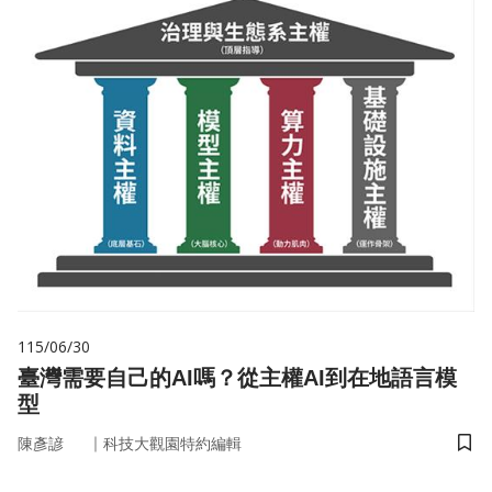
115/06/30
臺灣需要自己的AI嗎？從主權AI到在地語言模
型
｜
陳彥諺
科技大觀園特約編輯
儲