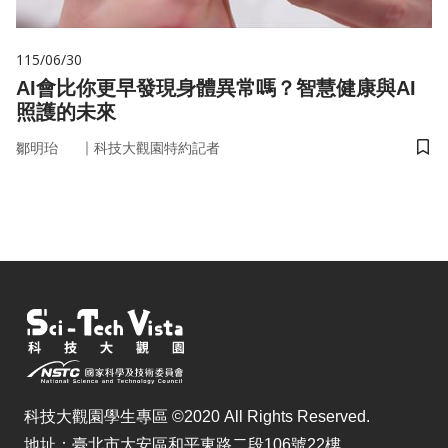
115/06/30
AI會比你更早發現身體異常嗎？智慧健康與AI
照護的未來
｜
鄒明珆
科技大觀園特約記者
儲
科技大觀園學生專區 ©2020 All Rights Reserved.
地址：臺北市大安區和平東路二段106號22樓