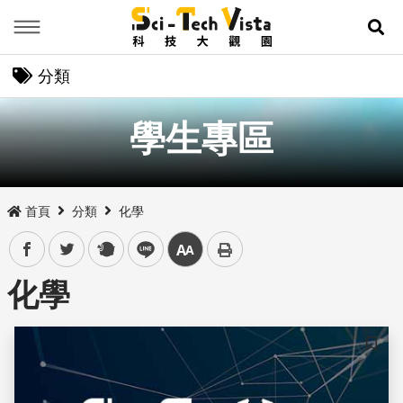
Menu
展
分類
學生專區
首頁
分類
化學
facebook
twitter
plurk
line
中
化學
儲存