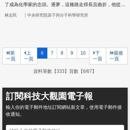
了成為化學家的念頭。逐夢，這條路走得長且曲折，他從台
灣走到國際，又從國際走回台灣；但也走得專一純粹，無論
｜
林志民
中央研究院原子與分子科學研究所
是組裝出世界第一部交叉分子儀，還是在台灣設立原分所，
都是要讓世界看見更多物理化學界的熠熠星光。
第
上
6
7
8
9
10
下
最後
一頁
一頁
一頁
一頁
資料筆數【333】頁數【6/67】
訂閱科技大觀園電子報
輸入你的電子郵件地址訂閱網站新文章，使用電子郵件接
收通知。
電子郵件地址