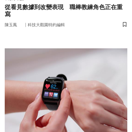
從看見數據到改變表現 職棒教練角色正在重
寫
｜
陳玉鳳
科技大觀園特約編輯
儲