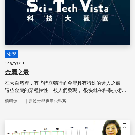
化學
108/03/15
金屬之最
在大自然裡，有些特立獨行的金屬具有特殊的迷人之處。
這些金屬的某種特性一被人們發現， 很快就在科學技術的
發展中爆發出五彩繽紛的火花。
｜
蘇明德
嘉義大學應用化學系
儲存