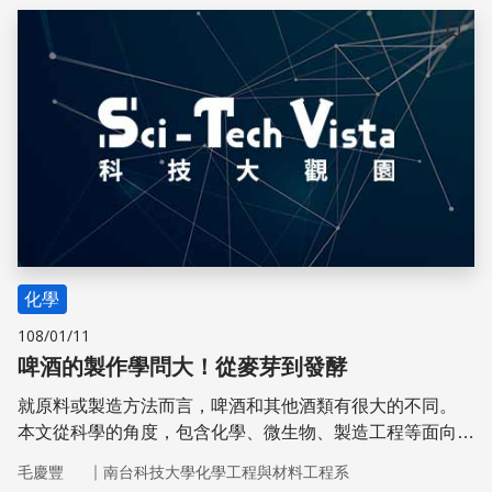
頂尖研發能力的人才，對促進台灣科學與工業的進步有相當
具體的貢獻。
儲存
化學
108/01/11
啤酒的製作學問大！從麥芽到發酵
就原料或製造方法而言，啤酒和其他酒類有很大的不同。
本文從科學的角度，包含化學、微生物、製造工程等面向來
述說啤酒的故事。
｜
毛慶豐
南台科技大學化學工程與材料工程系