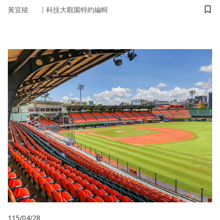
｜
黃宜稜
科技大觀園特約編輯
儲
115/04/28