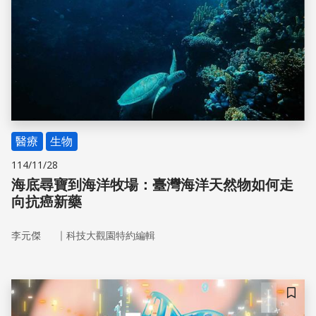
醫療
生物
114/11/28
海底尋寶到海洋牧場：臺灣海洋天然物如何走
向抗癌新藥
｜
李元傑
科技大觀園特約編輯
儲存