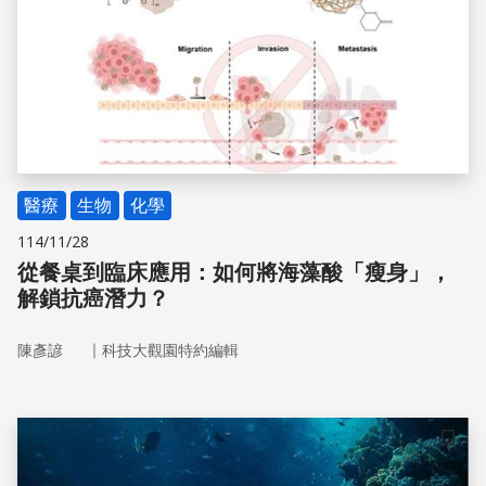
醫療
生物
化學
114/11/28
從餐桌到臨床應用：如何將海藻酸「瘦身」，
解鎖抗癌潛力？
｜
陳彥諺
科技大觀園特約編輯
儲存