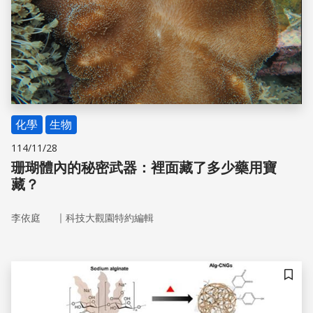
化學
生物
114/11/28
珊瑚體內的秘密武器：裡面藏了多少藥用寶
藏？
｜
李依庭
科技大觀園特約編輯
儲存