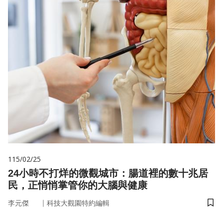
115/02/25
24小時不打烊的微觀城市：腸道裡的數十兆居
民，正悄悄掌管你的大腦與健康
｜
李元傑
科技大觀園特約編輯
儲