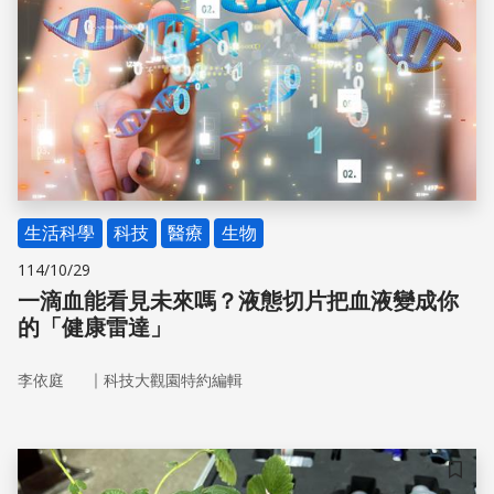
生活科學
科技
醫療
生物
114/10/29
一滴血能看見未來嗎？液態切片把血液變成你
的「健康雷達」
｜
李依庭
科技大觀園特約編輯
儲存