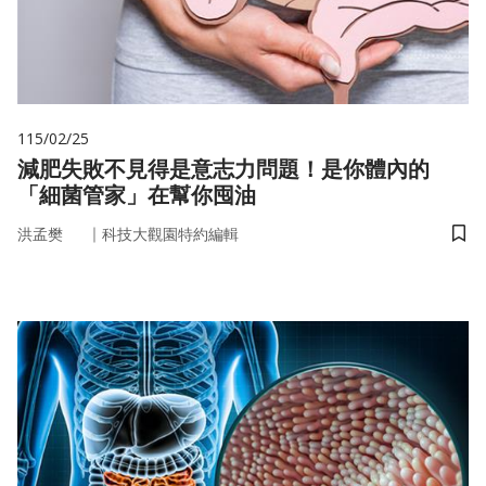
115/02/25
減肥失敗不見得是意志力問題！是你體內的
「細菌管家」在幫你囤油
｜
洪孟樊
科技大觀園特約編輯
儲