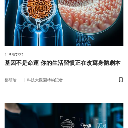
115/07/22
基因不是命運 你的生活習慣正在改寫身體劇本
｜
鄒明珆
科技大觀園特約記者
儲