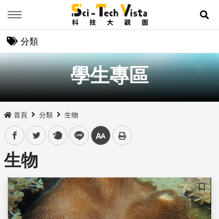
Menu
展
分類
學生專區
首頁
分類
生物
facebook
twitter
plurk
line
中
生物
儲存