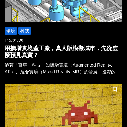
環境
科技
115/01/30
用擴增實境蓋工廠，真人版模擬城市，先從虛
擬預見真實？
隨著「實境」科技，如擴增實境（Augmented Reality,
AR）、混合實境（Mixed Reality, MR）的發展，投資的業
主與施工者即使不親自到場，也可以身歷其境，即時掌握工
程進度，甚至優先體驗完工的效果。
儲存