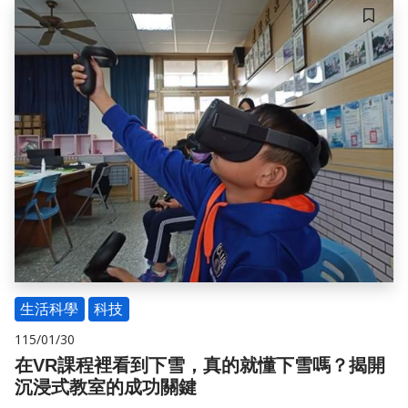
程進度，甚至優先體驗完工的效果。
儲存
生活科學
科技
115/01/30
在VR課程裡看到下雪，真的就懂下雪嗎？揭開
沉浸式教室的成功關鍵