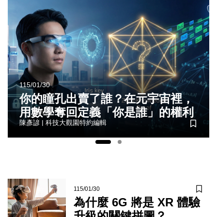
115/01/30
你的瞳孔出賣了誰？在元宇宙裡，
用數學奪回定義「你是誰」的權利
陳彥諺
|
科技大觀園特約編輯
儲存書
115/01/30
儲存
為什麼 6G 將是 XR 體驗
升級的關鍵拼圖？