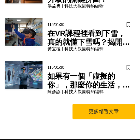
洪孟樊
|
科技大觀園特約編輯
115/01/30
儲存
在VR課程裡看到下雪，
真的就懂下雪嗎？揭開沉
黃宜稜
|
科技大觀園特約編輯
浸式教室的成功關鍵
115/01/30
儲存
如果有一個「虛擬的
你」，那麼你的生活，將
陳彥諺
|
科技大觀園特約編輯
會發生什麼事情？
更多精選文章