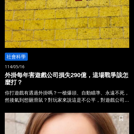
社會科學
114/05/16
外掛每年害遊戲公司損失290億，這場戰爭該怎
麼打？
你打遊戲有遇過外掛嗎？一槍爆頭、自動瞄準、永遠不死，
然後氣到想砸滑鼠？對玩家來說這是不公平，對遊戲公司來
說，這可能是數億元的損失。遊戲公司該怎麼辦？中央大學
張李治華教授用經濟模型來分析遊戲產業如何「鬥掛」，幫
儲存
我們看清遊戲廠商 vs 外掛商的精彩對決。