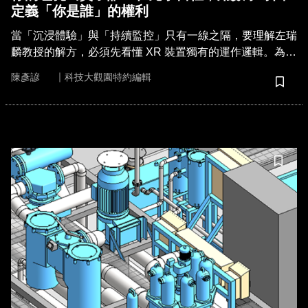
定義「你是誰」的權利
當「沉浸體驗」與「持續監控」只有一線之隔，要理解左瑞
麟教授的解方，必須先看懂 XR 裝置獨有的運作邏輯。為什
麼傳統的帳號密碼在元宇宙行不通？
｜
陳彥諺
科技大觀園特約編輯
儲存
儲存