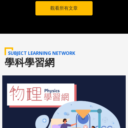
AI 更進一步，只要輸入一段文字指令，電腦就能自己「想
觀看所有文章
像」並生成一張從沒存在過的人臉、風景，甚至是新聞照
片。 過去這些假圖常有破綻，容易被人識破；但現在的 AI
生成圖片越來越真，光靠肉眼其實很難分辨是真是假。這種
情況可能會讓人誤信假資訊，甚至造成恐慌。更嚴重的話，
有人可能會拿這些假的圖片或影片去冒充他人、造謠，還可
能涉及法律問題。
SUBJECT LEARNING NETWORK
學科學習網