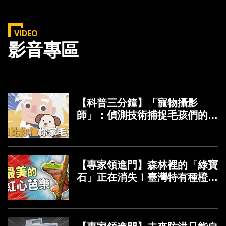
VIDEO
影音專區
【科普三分鐘】「寵物攝影
師」：偵測技術捕捉毛孩們的瘋
狂日常
【專家領進門】森林裡的「綠寶
石」正在消失！臺灣特有種橙腹
樹蛙