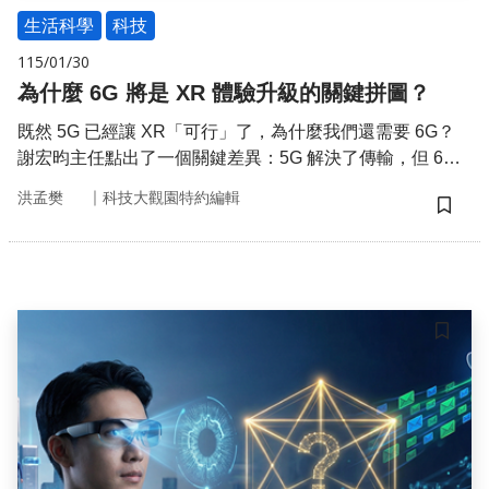
生活科學
科技
115/01/30
為什麼 6G 將是 XR 體驗升級的關鍵拼圖？
既然 5G 已經讓 XR「可行」了，為什麼我們還需要 6G？
謝宏昀主任點出了一個關鍵差異：5G 解決了傳輸，但 6G
將進一步解決 XR 沉浸式體驗所需要的感知與 AI 協作。
｜
洪孟樊
科技大觀園特約編輯
儲存
儲存