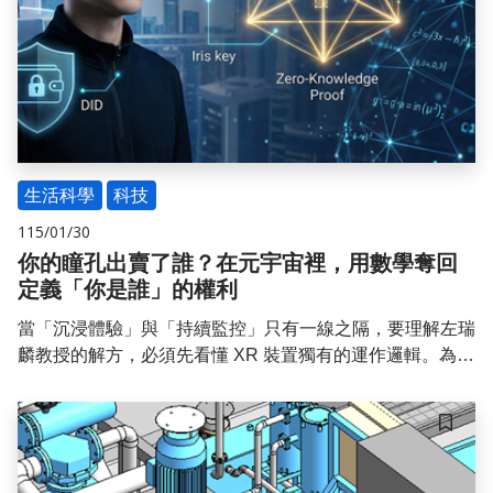
生活科學
科技
115/01/30
你的瞳孔出賣了誰？在元宇宙裡，用數學奪回
定義「你是誰」的權利
當「沉浸體驗」與「持續監控」只有一線之隔，要理解左瑞
麟教授的解方，必須先看懂 XR 裝置獨有的運作邏輯。為什
麼傳統的帳號密碼在元宇宙行不通？
儲存