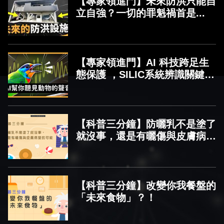
【專家領進門】未來防洪只能自
立自強？一切的罪魁禍首是...
【專家領進門】AI 科技跨足生
態保護 ，SILIC系統辨識關鍵鳥
種600 萬次叫聲，正確高達
95%
【科普三分鐘】防曬乳不是塗了
就沒事，還是有曬傷與皮膚病變
的可能
【科普三分鐘】改變你我餐盤的
「未來食物」？！