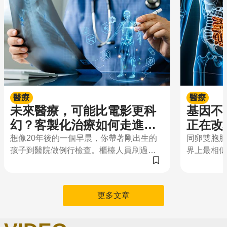
醫療
醫療
未來醫療，可能比電影更科
基因不是命運
幻？客製化治療如何走進真
正在改
實世界
想像20年後的一個早晨，你帶著剛出生的
同卵雙胞胎
孩子到醫院做例行檢查。櫃檯人員刷過健
界上最相似
保卡，螢幕跳出的不只是姓名、年齡和病
卻一位發福
史，還有一份屬於孩子的「生命地圖」──
相徑庭。如
他的基因資訊。
的現象該怎
更多文章