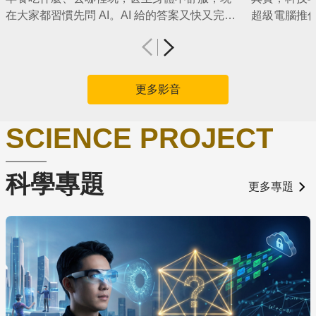
在大家都習慣先問 AI。AI 給的答案又快又完
超級電腦推
整，但它真的絕對不可能出錯嗎？ 其實，生成
隊，到災後
儲存書籤
儲存書籤
點擊可進入下一頁幻燈片
式 AI 的本質是一個語言模型，它只是靠著機率
成為往後減
上一頁
計算，不斷寫出「最可能」的下一個字。它並
沒有學過這些文字組合在什麼特定情境下才有
更多影音
效。如果盲目相信 AI 的答案，往往會得到錯誤
的資訊。
SCIENCE PROJECT
科學專題
更多專題