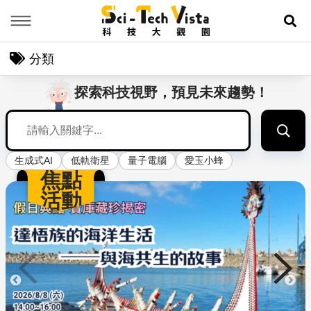
Menu
展
分類
探索科技視野，預見未來趨勢！
關鍵字搜尋
生成式AI
低軌衛星
量子電腦
愛玉小蜂
焦點
活動
點擊可進入下一頁幻燈片
上一頁