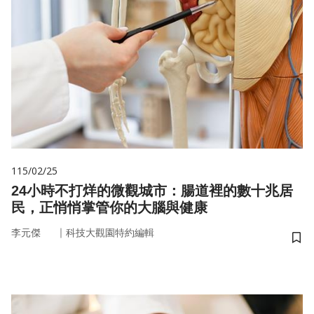
115/02/25
24小時不打烊的微觀城市：腸道裡的數十兆居
民，正悄悄掌管你的大腦與健康
｜
李元傑
科技大觀園特約編輯
儲