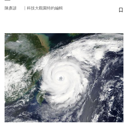
｜
陳彥諺
科技大觀園特約編輯
儲