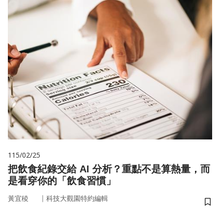
115/02/25
把飲食紀錄交給 AI 分析？重點不是算熱量，而
是看穿你的「飲食習慣」
｜
黃宜稜
科技大觀園特約編輯
儲