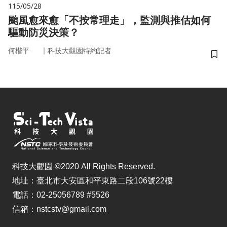
115/05/28
颱風愈來愈「不按常理走」，監測與推估如何
驅動防災決策？
｜
何楷平
科技大觀園特約記者
儲
科技大觀園 ©2020 All Rights Reserved.
地址：臺北市大安區和平東路二段106號22樓
電話：02-25056789 #5526
信箱：nstcstv@gmail.com