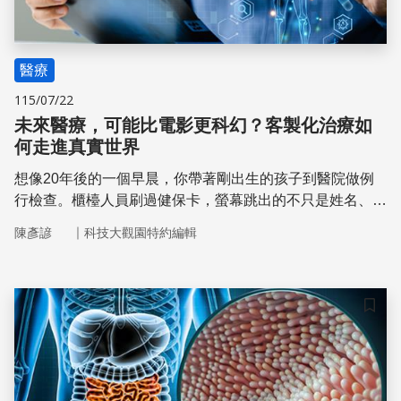
醫療
115/07/22
未來醫療，可能比電影更科幻？客製化治療如
何走進真實世界
想像20年後的一個早晨，你帶著剛出生的孩子到醫院做例
行檢查。櫃檯人員刷過健保卡，螢幕跳出的不只是姓名、年
齡和病史，還有一份屬於孩子的「生命地圖」──他的基因
｜
陳彥諺
科技大觀園特約編輯
資訊。
儲存