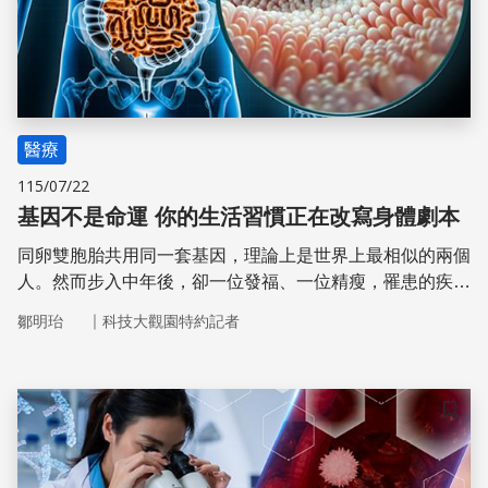
醫療
115/07/22
基因不是命運 你的生活習慣正在改寫身體劇本
同卵雙胞胎共用同一套基因，理論上是世界上最相似的兩個
人。然而步入中年後，卻一位發福、一位精瘦，罹患的疾病
也大相徑庭。如果命運真的寫在基因裡，這樣的現象該怎麼
｜
鄒明珆
科技大觀園特約記者
解釋？
儲存