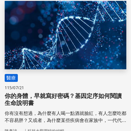
儲存
醫療
115/07/21
你的身體，早就寫好密碼？基因定序如何閱讀
生命說明書
你有沒有想過，為什麼有人喝一點酒就臉紅，有人怎麼吃都
不容易胖？又或者，為什麼某些疾病會在家族中，一代代接
連出現？其實，有一部分的答案，早已藏在我們與生俱來的
｜