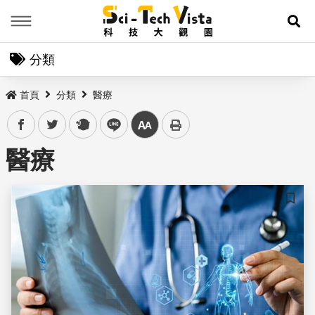
Menu
展
分類
首頁
分類
醫療
facebook
twitter
plurk
line
中
醫療
儲存