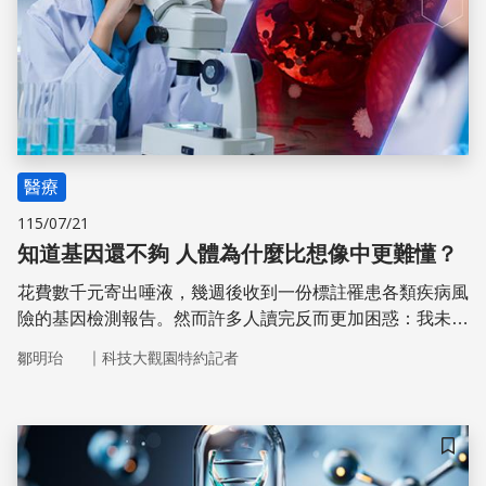
醫療
115/07/21
知道基因還不夠 人體為什麼比想像中更難懂？
花費數千元寄出唾液，幾週後收到一份標註罹患各類疾病風
險的基因檢測報告。然而許多人讀完反而更加困惑：我未來
到底會不會生病？為什麼連最核心的基因都檢測了，答案依
｜
鄒明珆
科技大觀園特約記者
然模糊？
儲存