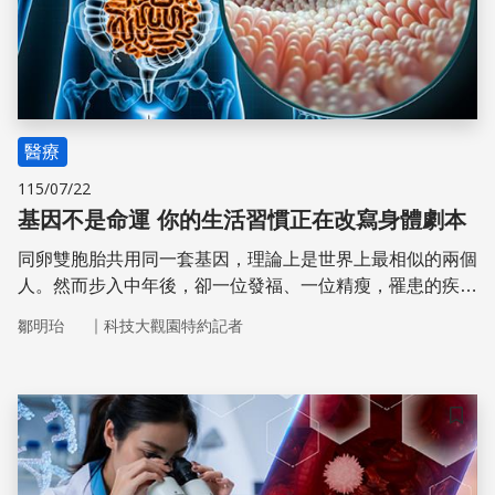
醫療
115/07/22
基因不是命運 你的生活習慣正在改寫身體劇本
同卵雙胞胎共用同一套基因，理論上是世界上最相似的兩個
人。然而步入中年後，卻一位發福、一位精瘦，罹患的疾病
也大相徑庭。如果命運真的寫在基因裡，這樣的現象該怎麼
｜
鄒明珆
科技大觀園特約記者
解釋？
儲存