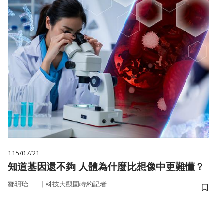
115/07/21
知道基因還不夠 人體為什麼比想像中更難懂？
｜
鄒明珆
科技大觀園特約記者
儲