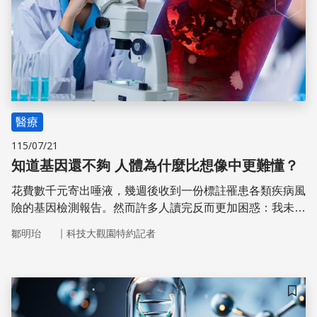
醫療
115/07/21
知道基因還不夠 人體為什麼比想像中更難懂？
花費數千元寄出唾液，幾週後收到一份標註罹患各類疾病風
險的基因檢測報告。然而許多人讀完反而更加困惑：我未來
到底會不會生病？為什麼連最核心的基因都檢測了，答案依
｜
鄒明珆
科技大觀園特約記者
然模糊？
儲存