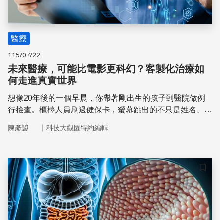
醫療
115/07/22
未來醫療，可能比電影更科幻？客製化治療如
何走進真實世界
想像20年後的一個早晨，你帶著剛出生的孩子到醫院做例
行檢查。櫃檯人員刷過健保卡，螢幕跳出的不只是姓名、年
齡和病史，還有一份屬於孩子的「生命地圖」──他的基因
｜
陳彥諺
科技大觀園特約編輯
資訊。
儲存