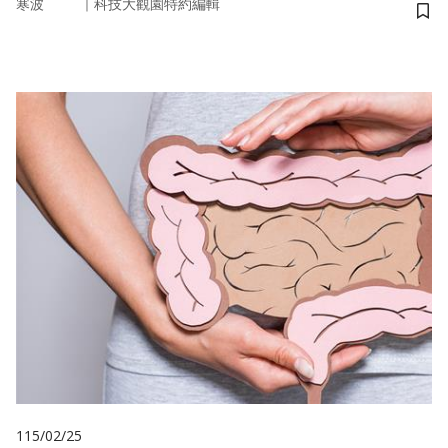
｜
寒波
科技大觀園特約編輯
儲
115/02/25