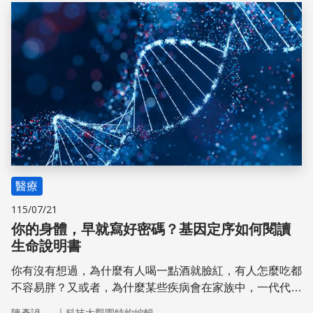
儲存
醫療
115/07/21
你的身體，早就寫好密碼？基因定序如何閱讀
生命說明書
你有沒有想過，為什麼有人喝一點酒就臉紅，有人怎麼吃都
不容易胖？又或者，為什麼某些疾病會在家族中，一代代接
連出現？其實，有一部分的答案，早已藏在我們與生俱來的
｜