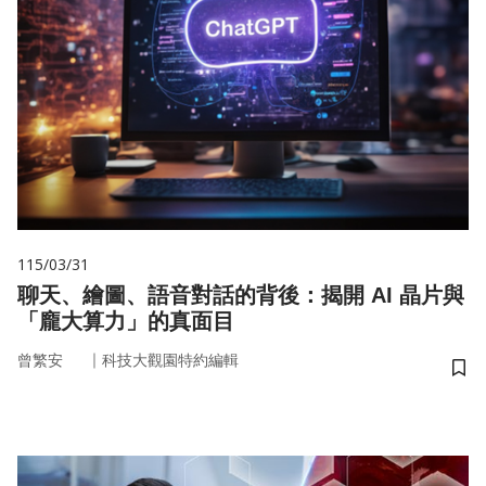
115/03/31
聊天、繪圖、語音對話的背後：揭開 AI 晶片與
「龐大算力」的真面目
｜
曾繁安
科技大觀園特約編輯
儲