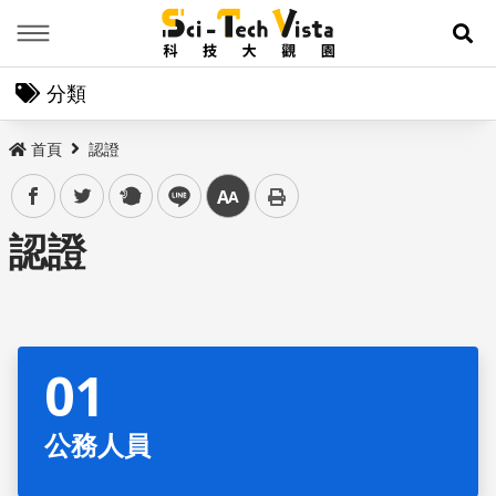
Menu
展
分類
首頁
認證
facebook
twitter
plurk
line
中
認證
公務人員