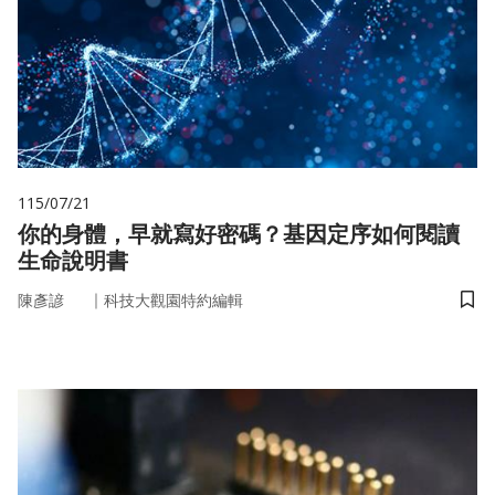
115/07/21
你的身體，早就寫好密碼？基因定序如何閱讀
生命說明書
｜
陳彥諺
科技大觀園特約編輯
儲