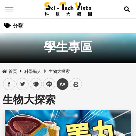
Menu
展
分類
學生專區
首頁
科學職人
生物大探索
facebook
twitter
plurk
line
中
生物大探索
儲存