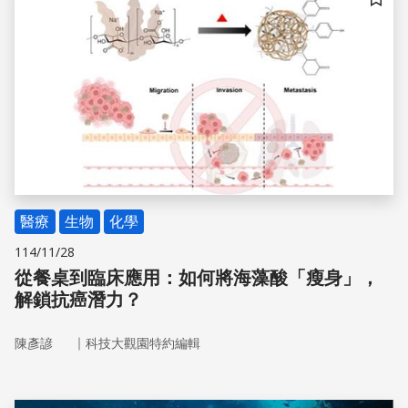
儲存
醫療
生物
化學
114/11/28
從餐桌到臨床應用：如何將海藻酸「瘦身」，
解鎖抗癌潛力？
｜
陳彥諺
科技大觀園特約編輯