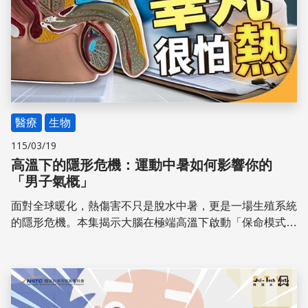
醫療
生物
115/03/19
高溫下的隱形危機：運動中暑如何影響你的
「男子氣概」
面對全球暖化，熱傷害不只是脫水中暑，更是一場生殖系統
的隱形危機。本集揭示大腦在極端高溫下啟動「保命模式」
時，如何波及需精準控溫的睪丸工廠。核心在於理解身體散
熱機制在極限環境下的失效風險，這不僅導致精子產線停
擺，更會引發全身性的荷爾蒙連鎖災難。 本集邀請奇美醫
儲存
院醫學研究部張菁萍教授，解析高溫如何打亂「大腦、荷爾
蒙、精子」的平衡。透過大鼠實驗數據，解構精子畸形與睪