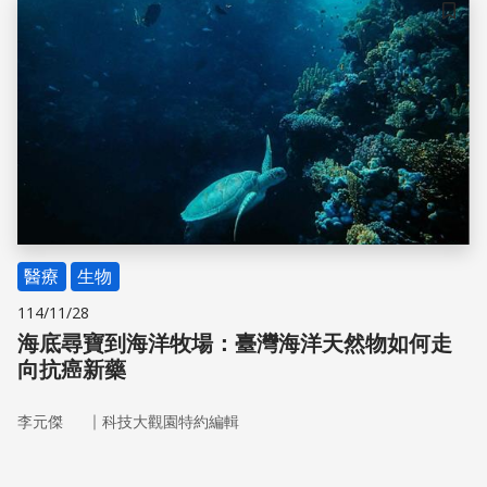
儲存
醫療
生物
114/11/28
海底尋寶到海洋牧場：臺灣海洋天然物如何走
向抗癌新藥
｜
李元傑
科技大觀園特約編輯