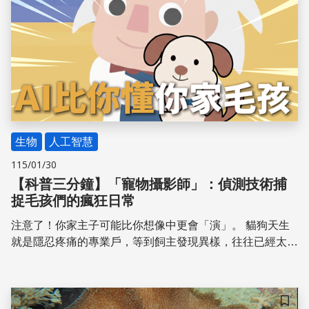
固酮下滑的關鍵機制，並探討「高壓氧預處理」等防護策
略，教你如何在炎熱環境中守護生殖健康與下一代的未來。
生物
人工智慧
115/01/30
【科普三分鐘】「寵物攝影師」：偵測技術捕
捉毛孩們的瘋狂日常
注意了！你家主子可能比你想像中更會「演」。 貓狗天生
就是隱忍疼痛的專業戶，等到飼主發現異樣，往往已經太
晚。但現在，一套僅有 2.8MB 的 YOLOv4 輕量化模型，正
準備成為主子的 24 小時貼身保鏢。葉政育教授團隊讓 AI
狂刷 300 張貓咪吃飯的照片，練就了「物件偵測」與「動
儲存
作辨識」的火眼金睛。 從模擬大腦視覺皮質的 CNN 運算，