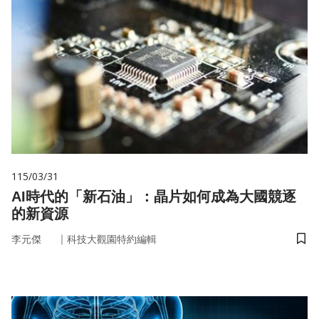
115/03/31
AI時代的「新石油」：晶片如何成為大國競逐
的新資源
｜
李元傑
科技大觀園特約編輯
儲