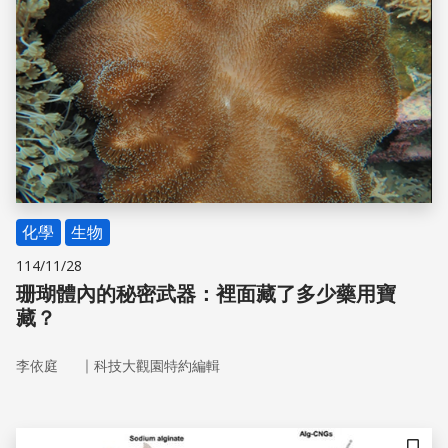
到能捕捉瞬間動作的「行為報告」，這套技術讓攝影機不再
只是錄影，而是進化成能識別關節炎跛腳、分析睡眠品質的
AI 醫師。當科技疊加了「感性」，我們與毛孩的溝通暗
號，終於有了精準的數位轉譯。
化學
生物
114/11/28
珊瑚體內的秘密武器：裡面藏了多少藥用寶
藏？
｜
李依庭
科技大觀園特約編輯