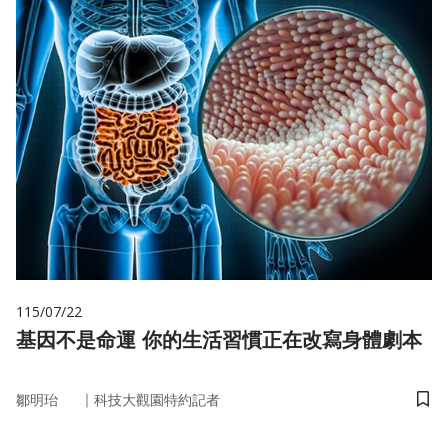
115/07/22
基因不是命運 你的生活習慣正在改寫身體劇本
｜
鄒明珆
科技大觀園特約記者
儲