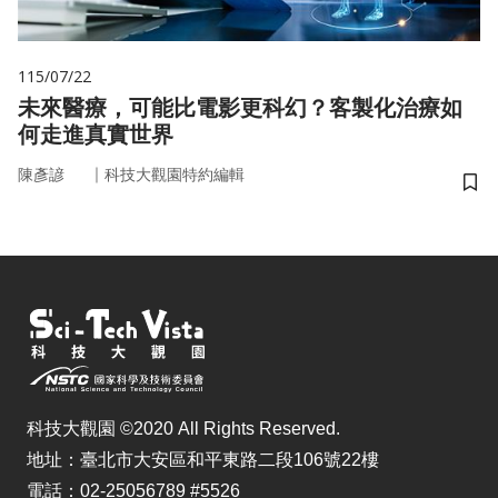
115/07/22
未來醫療，可能比電影更科幻？客製化治療如
何走進真實世界
｜
陳彥諺
科技大觀園特約編輯
儲
科技大觀園 ©2020 All Rights Reserved.
地址：臺北市大安區和平東路二段106號22樓
電話：02-25056789 #5526