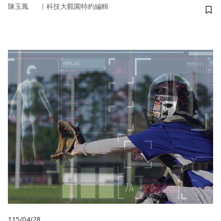
｜
陳玉鳳
科技大觀園特約編輯
儲
115/04/28