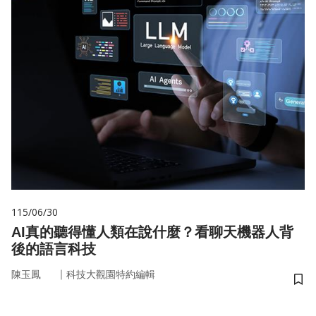
115/06/30
AI真的聽得懂人類在說什麼？看聊天機器人背
後的語言科技
｜
陳玉鳳
科技大觀園特約編輯
儲