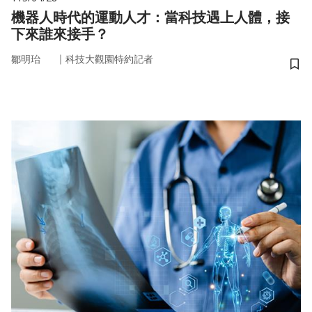
機器人時代的運動人才：當科技遇上人體，接
下來誰來接手？
｜
鄒明珆
科技大觀園特約記者
儲