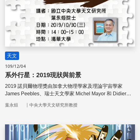
天文
109/12/04
系外行星：2019現狀與前景
2019 諾貝爾物理獎由加拿大物理學家及理論宇宙學家
James Peebles、瑞士天文學家 Michel Mayor 和 Didier
Queloz 三人共享殊榮。Peebles 對大爆炸模型做出許多重
｜
葉永烜
中央大學天文研究所教授
要貢獻，以宇宙結構形成理論研究為現代宇宙學奠定了基
礎。Mayor 和 Queloz 在 24 年前共同發現了首個太陽系外
行星，開啟了天文學的新紀元。
儲存