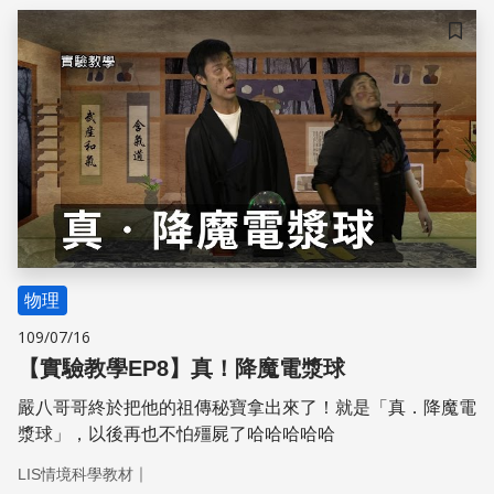
多復健傷者或中風患者重獲新生。
儲存
物理
109/07/16
【實驗教學EP8】真！降魔電漿球
嚴八哥哥終於把他的祖傳秘寶拿出來了！就是「真．降魔電
漿球」，以後再也不怕殭屍了哈哈哈哈哈
｜
LIS情境科學教材