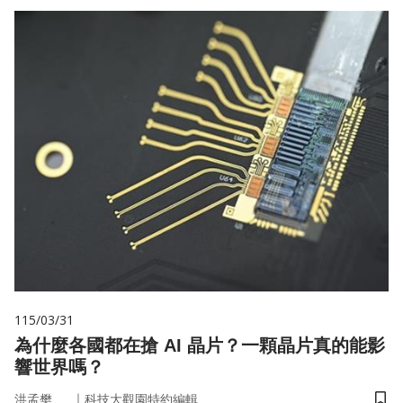
115/03/31
為什麼各國都在搶 AI 晶片？一顆晶片真的能影
響世界嗎？
｜
洪孟樊
科技大觀園特約編輯