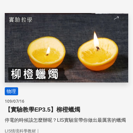
儲存
物理
109/07/16
【實驗教學EP3.5】柳橙蠟燭
停電的時候該怎麼辦呢？LIS實驗室帶你做出最厲害的蠟燭
｜
LIS情境科學教材