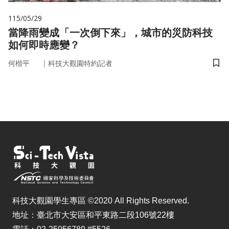
115/05/29
當降雨變成「一次倒下來」，城市的災防科技
如何即時應變？
｜
何楷平
科技大觀園特約記者
儲
科技大觀園學生專區 ©2020 All Rights Reserved.
地址：臺北市大安區和平東路二段106號22樓