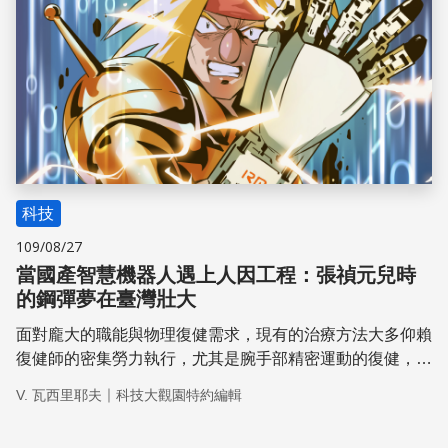
科技
109/08/27
當國產智慧機器人遇上人因工程：張禎元兒時
的鋼彈夢在臺灣壯大
面對龐大的職能與物理復健需求，現有的治療方法大多仰賴
復健師的密集勞力執行，尤其是腕手部精密運動的復健，缺
乏能獨立控制各指間關節之機械治療儀或輔具。清華大學動
｜
V. 瓦西里耶夫
科技大觀園特約編輯
力機械工程學系特聘教授張禎元與合作團隊設計出各手指關
節可分別進行生物化運動的機器外骨骼，近幾年內已協助許