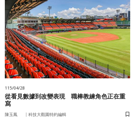
115/04/28
從看見數據到改變表現 職棒教練角色正在重
寫
｜
陳玉鳳
科技大觀園特約編輯
儲