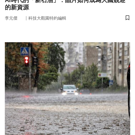
AI時代的「新石油」：晶片如何成為大國競逐
的新資源
｜
李元傑
科技大觀園特約編輯
儲