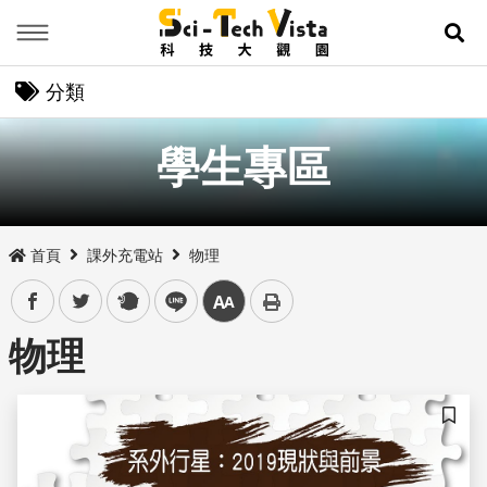
Menu
展
分類
學生專區
首頁
課外充電站
物理
facebook
twitter
plurk
line
中
物理
儲存