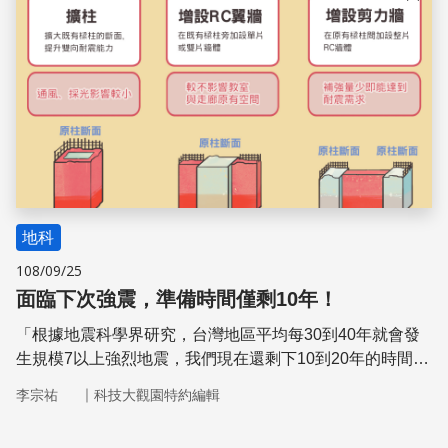
儲存
為此，我們特別前往國家災害防救科技中心一探究竟，帶領
讀者一起來了解當災害發生時，這些策略將會如何被執行。
地科
108/09/25
面臨下次強震，準備時間僅剩10年！
「根據地震科學界研究，台灣地區平均每30到40年就會發
生規模7以上強烈地震，我們現在還剩下10到20年的時間準
備！」國研院國震中心主任黃世建提出這樣的警告。
｜
李宗祐
科技大觀園特約編輯