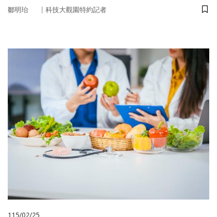
｜
鄒明珆
科技大觀園特約記者
儲
115/02/25