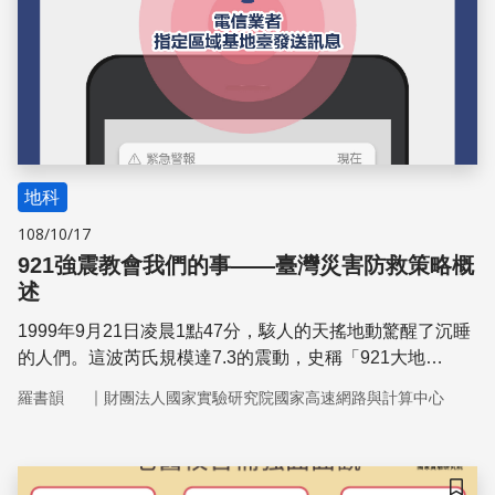
地科
108/10/17
921強震教會我們的事——臺灣災害防救策略概
述
1999年9月21日凌晨1點47分，駭人的天搖地動驚醒了沉睡
的人們。這波芮氏規模達7.3的震動，史稱「921大地
震」，在全臺各地均引發災情，造成超過萬人傷亡、數萬房
｜
羅書韻
財團法人國家實驗研究院國家高速網路與計算中心
屋傾倒，無數家庭因此破碎，卻也成為我國推動災害防救的
重要轉捩點。迄今（2019年）921大地震屆滿二十週年，面
對隨時可能來襲的災難，相比當年我們已有更萬全的準備，
透過有計畫的實施防災策略，幫助民眾降低生命財產損失。