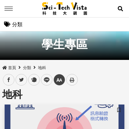
Menu
展
分類
學生專區
首頁
分類
地科
facebook
twitter
plurk
line
中
地科
儲存