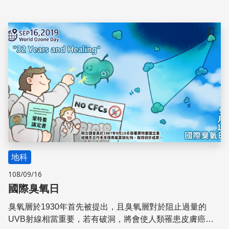
對下一個潛在的大規模地震，是九二一震災二十周年的今日
最重要的課題。
儲存
地科
108/09/16
國際臭氧日
臭氧層於1930年首先被提出，且臭氧層對於阻止過量的
UVB射線相當重要，若有破洞，將會使人類罹患皮膚癌與