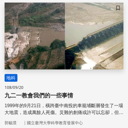
儲存
地科
108/09/20
九二一教會我們的一些事情
1999年的9月21日，橫跨臺中南投的車籠埔斷層發生了一場
大地震，造成萬餘人死傷。災難的創痛或許可以忘卻，但經
驗務必要被傳承，這二十年來學界和產業界針對包含九二一
｜
郭毓璞
國立臺灣大學科學教育發展中心
的各種地震做了許多更深入的研究和新科技的研發，如何面