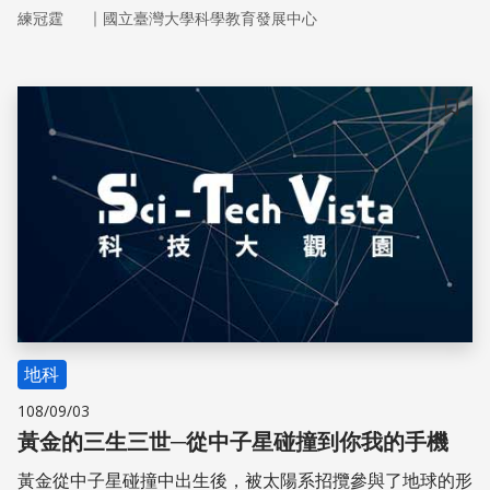
白內障等疾病的風險增加。在1985年證實人造氟氯碳化物
｜
練冠霆
國立臺灣大學科學教育發展中心
為破壞臭氧層的罪魁禍首，因此1987年9月16日聯合國會員
國遂正式簽署蒙特婁議定書限用氟氯碳化物，1994年12月
19日聯合國大會也宣布每年9月16日為國際臭氧日。
儲存
地科
108/09/03
黃金的三生三世─從中子星碰撞到你我的手機
黃金從中子星碰撞中出生後，被太陽系招攬參與了地球的形