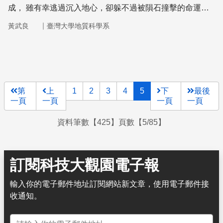
成， 雖有幸逃過沉入地心，卻躲不過被隕石撞擊的命運。
之後，在地球幾十億年的火山活動中，逐漸形成金礦，變成
｜
黃武良
臺灣大學地質科學系
人類的寵兒。
第
上
1
2
3
4
5
下
最後
一頁
一頁
一頁
一頁
資料筆數【425】頁數【5/85】
訂閱科技大觀園電子報
輸入你的電子郵件地址訂閱網站新文章，使用電子郵件接
收通知。
電子郵件地址