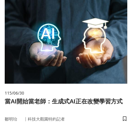
115/06/30
當AI開始當老師：生成式AI正在改變學習方式
｜
鄒明珆
科技大觀園特約記者
儲