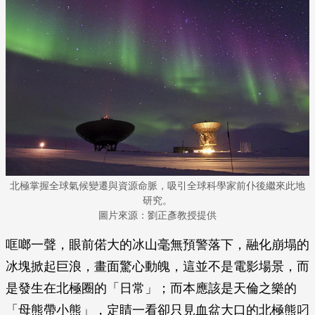
北極掌握全球氣候變遷與資源命脈，吸引全球科學家前仆後繼來此地
研究。
圖片來源：劉正彥教授提供
哐啷一聲，眼前偌大的冰山毫無預警落下，融化崩塌的
冰塊掀起巨浪，畫面驚心動魄，這並不是電影場景，而
是發生在北極圈的「日常」；而本應該是天倫之樂的
「母熊帶小熊」，定睛一看卻只見血盆大口的北極熊叼