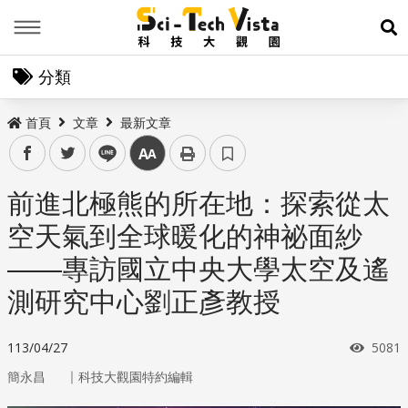
Menu
展
分類
首頁
文章
最新文章
facebook
twitter
line
中
前進北極熊的所在地：探索從太
空天氣到全球暖化的神祕面紗
——專訪國立中央大學太空及遙
測研究中心劉正彥教授
瀏覽
113/04/27
5081
｜
簡永昌
科技大觀園特約編輯