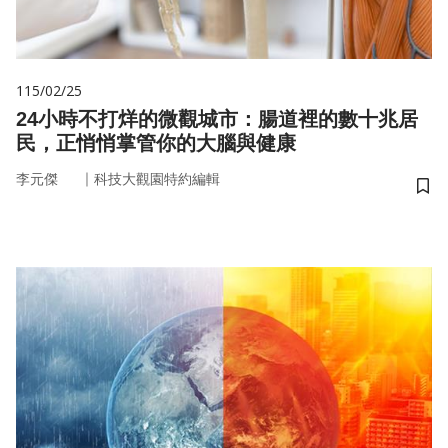
115/02/25
24小時不打烊的微觀城市：腸道裡的數十兆居
民，正悄悄掌管你的大腦與健康
｜
李元傑
科技大觀園特約編輯
儲