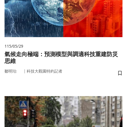
115/05/29
氣候走向極端：預測模型與調適科技重建防災
思維
｜
鄒明珆
科技大觀園特約記者
儲