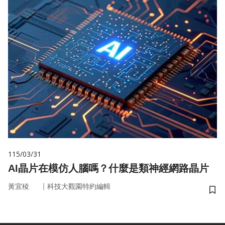
115/03/31
AI晶片在模仿人腦嗎？什麼是類神經網路晶片
｜
黃宜稜
科技大觀園特約編輯
儲