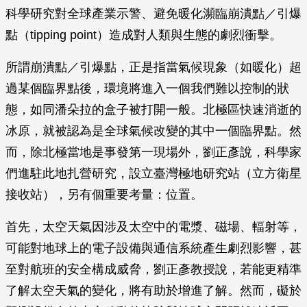
科學研究對全球產業示警、避免暖化瀕臨崩潰點／引爆
點（tipping point）造成對人類與生態的劇烈衝擊。
所謂崩潰點／引爆點，正是指當氣候現象（如暖化）超
過某個臨界點後，環境將進入一個我們難以控制的狀
態，如同潘朵拉的盒子被打開一般。北極區快速消逝的
冰原，就被認為是全球氣候改變的其中一個臨界點。然
而，除北極當地是事發第一現場外，劉正彥說，科學家
們進駐此地扎營研究，設立臺灣極地研究站（立方衛星
接收站），另有個重要考量：位置。
首先，太空天氣因涉及太空中的電漿、磁場、輻射等，
可能對地球上的電子設備與通信系統產生劇烈影響，甚
至對航班的安全構成威脅，劉正彥教授說，若能更精準
了解太空天氣的變化，將有助於增進了解。然而，礙於