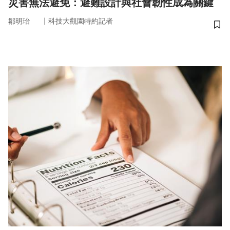
災害無法避免：避難設計與社會韌性成為關鍵
｜
鄒明珆
科技大觀園特約記者
儲