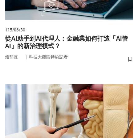
115/06/30
從AI助手到AI代理人：金融業如何打造「AI管
AI」的新治理模式？
｜
賴郁薇
科技大觀園特約記者
儲