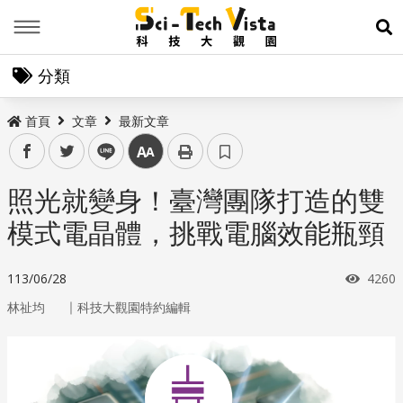
Menu
展
分類
首頁
文章
最新文章
facebook
twitter
line
中
照光就變身！臺灣團隊打造的雙
模式電晶體，挑戰電腦效能瓶頸
瀏覽
113/06/28
4260
｜
林祉均
科技大觀園特約編輯