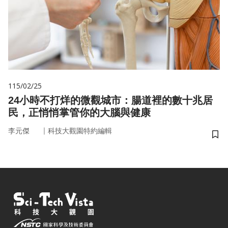
115/02/25
24小時不打烊的微觀城市：腸道裡的數十兆居
民，正悄悄掌管你的大腦與健康
｜
李元傑
科技大觀園特約編輯
儲