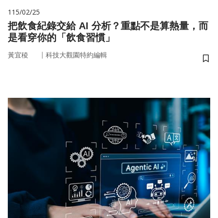
115/02/25
把飲食紀錄交給 AI 分析？重點不是算熱量，而
是看穿你的「飲食習慣」
｜
黃宜稜
科技大觀園特約編輯
儲