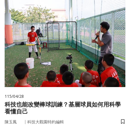
115/04/28
科技也能改變棒球訓練？基層球員如何用科學
看懂自己
｜
陳玉鳳
科技大觀園特約編輯
儲