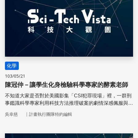
化學
103/05/21
陳冠仲－讓學生化身檢驗科學專家的酵素老師
不知道大家是否對於美國影集「CSI犯罪現場」裡，一群刑
事鑑識科學專家利用科技方法推理破案的劇情深感佩服與崇
拜呢？相信不少的大人還是小孩都曾在腦海中，將自己化身
｜
吳幸慈
計畫執行團隊特約編輯
為戲劇裡的一員，甚至以打擊犯罪的警察為志向。科學教育
是否可以用人們對科學鑑識破案的欽慕來推廣呢？當然可
以！中州科技大學陳冠仲老師就是以科普活動「有趣的實作