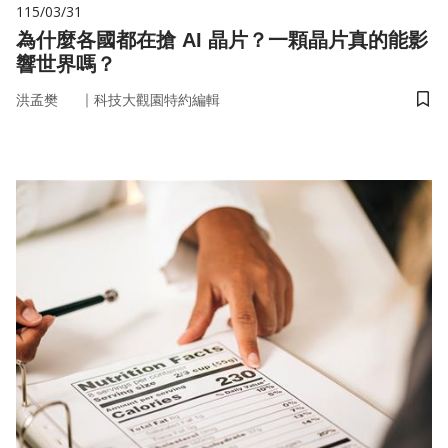
115/03/31
為什麼各國都在搶 AI 晶片？一顆晶片真的能影
響世界嗎？
｜
洪孟樊
科技大觀園特約編輯
儲