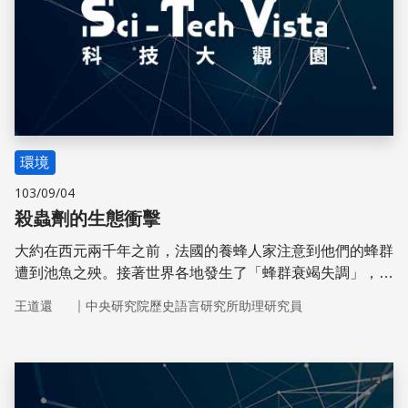
環境
103/09/04
殺蟲劑的生態衝擊
大約在西元兩千年之前，法國的養蜂人家注意到他們的蜂群
遭到池魚之殃。接著世界各地發生了「蜂群衰竭失調」，近
百種農作物陷入授粉危機，專家懷疑禍首之一是新類菸鹼類
｜
王道還
中央研究院歷史語言研究所助理研究員
殺蟲劑。
儲存