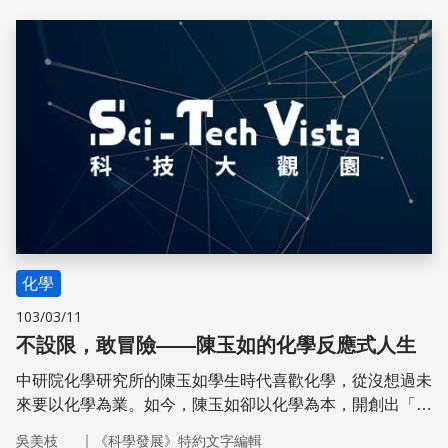
儲存
化學
103/03/11
不設限，敢冒險——陳玉如的化學反應式人生
中研院化學研究所的陳玉如學生時代喜歡化學，從沒想過未
來要以化學為業。如今，陳玉如卻以化學為本，開創出「生
物質譜法」和「蛋白質體學」的一片天。獲獎無數的她笑
｜
吳美枝
《科學發展》特約文字編輯