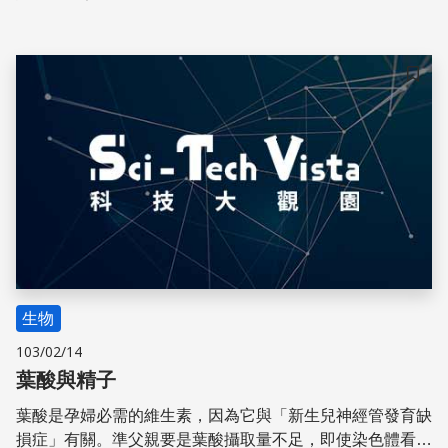
說：「一度因家庭因素想繞過研究這條路，但我現在對自己
做的研究，很瘋狂。」
儲存
生物
103/02/14
葉酸與精子
葉酸是孕婦必需的維生素，因為它與「新生兒神經管發育缺
損症」有關。準父親要是葉酸攝取量不足，即使染色體看來