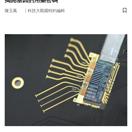
揭開基因的用藥密碼
｜
陳玉鳳
科技大觀園特約編輯
儲