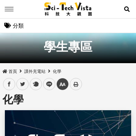
Menu
展
分類
學生專區
首頁
課外充電站
化學
facebook
twitter
plurk
line
中
化學
儲存