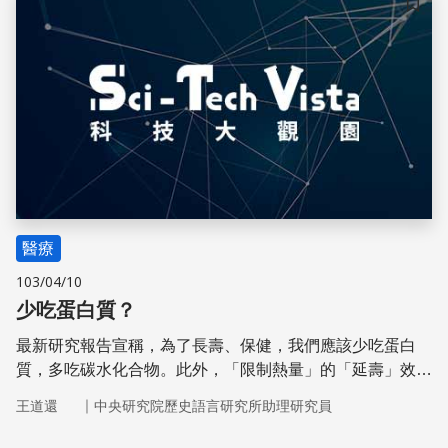
科學－生物技術與科學鑑識」來吸引與啟發學生對科學的興
儲存
趣。
醫療
103/04/10
少吃蛋白質？
最新研究報告宣稱，為了長壽、保健，我們應該少吃蛋白
質，多吃碳水化合物。此外，「限制熱量」的「延壽」效
果，是因為每日攝取的蛋白質減少了，而不是總熱量。
｜
王道還
中央研究院歷史語言研究所助理研究員