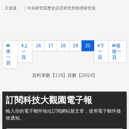
正常，基因表現也可能不正常。後果是：禍延子孫。
｜
王道還
中央研究院歷史語言研究所助理研究員
上
16
17
18
19
20
下
最
第
一
一
後一
一
頁
頁
頁
頁
資料筆數【119】頁數【20/24】
訂閱科技大觀園電子報
輸入你的電子郵件地址訂閱網站新文章，使用電子郵件接
收通知。