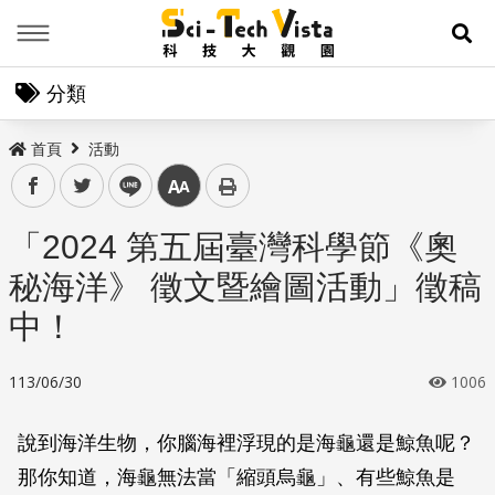
Menu
展
分類
首頁
活動
facebook
twitter
line
中
「2024 第五屆臺灣科學節《奧
秘海洋》 徵文暨繪圖活動」徵稿
中！
113/06/30
1006
說到海洋生物，你腦海裡浮現的是海龜還是鯨魚呢？
那你知道，海龜無法當「縮頭烏龜」、有些鯨魚是