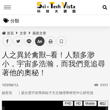
Menu
展
分類
首頁
文章
最新文章
facebook
twitter
line
中
人之異於禽獸–看！人類多渺
小，宇宙多浩瀚，而我們竟追尋
著他的奧秘！
瀏覽
103/06/12
6993
｜
顧哲安
梁次震宇宙學與粒子天文物理學研究中心研究員