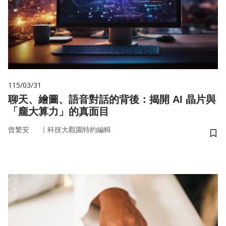
115/03/31
聊天、繪圖、語音對話的背後：揭開 AI 晶片與
「龐大算力」的真面目
｜
曾繁安
科技大觀園特約編輯
儲