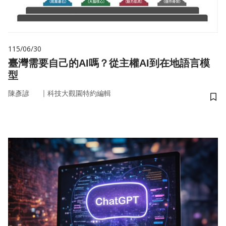
115/06/30
臺灣需要自己的AI嗎？從主權AI到在地語言模
型
｜
陳彥諺
科技大觀園特約編輯
儲