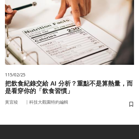
115/02/25
把飲食紀錄交給 AI 分析？重點不是算熱量，而
是看穿你的「飲食習慣」
｜
黃宜稜
科技大觀園特約編輯
儲