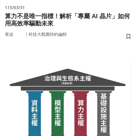
115/03/31
算力不是唯一指標！解析「專屬 AI 晶片」如何
用高效率驅動未來
｜
寒波
科技大觀園特約編輯
儲