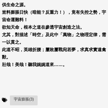
供生命之源。
豈料膨脹日快（暗能？反重力！），竟有失控之勢，宇
宙命運難料！
欲知天命，根本之道在參透宇宙創造之法。
尤其，對描述「時空」及此中「萬物」之物理定律，需
一以貫之。
此道不昭，英雄折腰；屢敗屢戰宛若夢，求真求實遠禽
獸。
壯哉！美哉！聽我娓娓道來……。
宇宙膨脹(3)