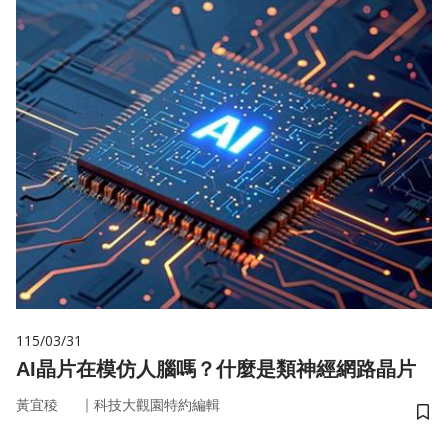
115/03/31
AI晶片在模仿人腦嗎？什麼是類神經網路晶片
｜
黃宜稜
科技大觀園特約編輯
儲