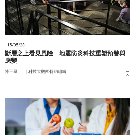
115/05/28
斷層之上看見風險 地震防災科技重塑預警與
應變
｜
陳玉鳳
科技大觀園特約編輯
儲