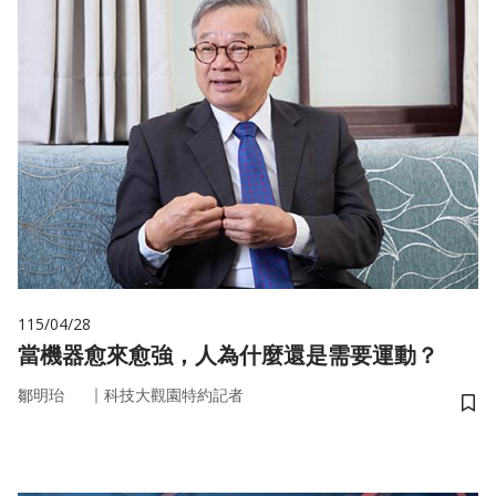
115/04/28
當機器愈來愈強，人為什麼還是需要運動？
｜
鄒明珆
科技大觀園特約記者
儲