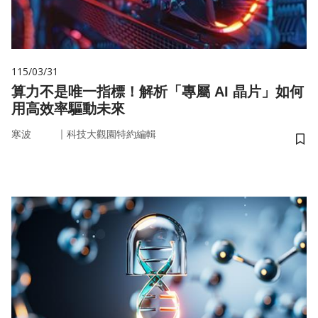
115/03/31
算力不是唯一指標！解析「專屬 AI 晶片」如何
用高效率驅動未來
｜
寒波
科技大觀園特約編輯
儲