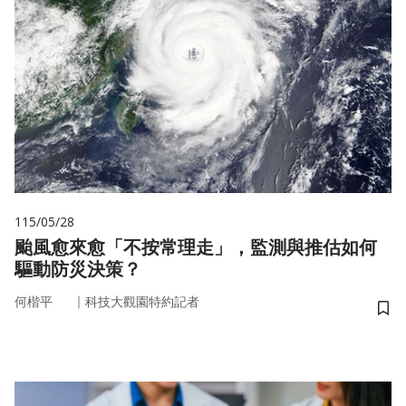
115/05/28
颱風愈來愈「不按常理走」，監測與推估如何
驅動防災決策？
｜
何楷平
科技大觀園特約記者
儲