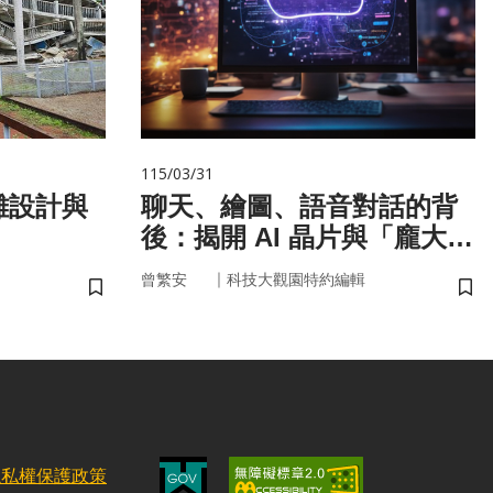
115/03/31
難設計與
聊天、繪圖、語音對話的背
後：揭開 AI 晶片與「龐大算
力」的真面目
｜
曾繁安
科技大觀園特約編輯
儲存書籤
儲
隱私權保護政策