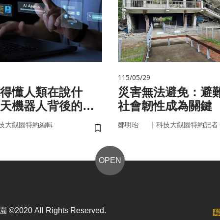
115/05/29
聽得懂人類在說什
災害無法避免：避
天機器人背後的語
社會韌性成為關鍵
｜
技大觀園特約編輯
鄒明珆
科技大觀園特約記者
儲存書籤
OPEN
2020 All Rights Reserved.