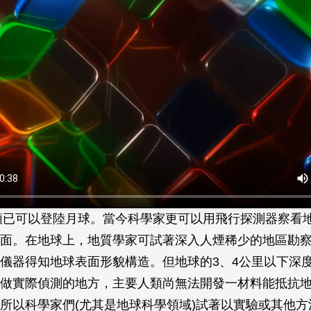
人類已可以登陸月球。當今科學家更可以用飛行探測器察看
面。在地球上，地質學家可試著深入人煙稀少的地區勘
儀器得知地球表面形貌構造。但地球的3、4公里以下深
做實際偵測的地方，主要人類尚無法開發一材料能抵抗
所以科學家們(尤其是地球科學領域)試著以實驗或其他方