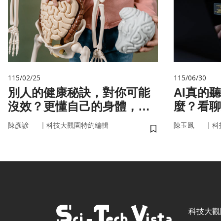
115/02/25
115/06/30
別人的健康秘訣，對你可能
AI真的
沒效？更懂自己的身體，才
麼？看聊
更能「精準健康」！
言科技
｜
｜
陳彥諺
科技大觀園特約編輯
陳玉鳳
科
儲存書籤
科技大觀園 ©