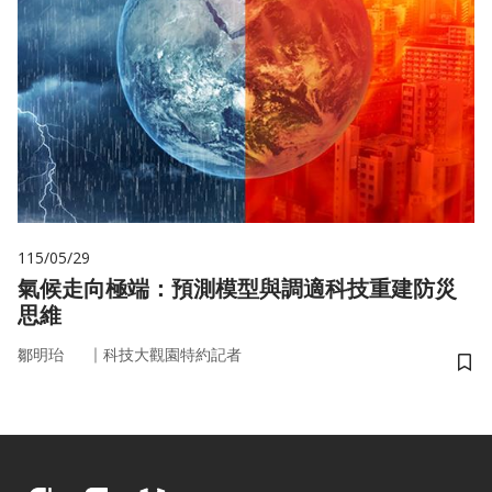
115/05/29
氣候走向極端：預測模型與調適科技重建防災
思維
｜
鄒明珆
科技大觀園特約記者
儲