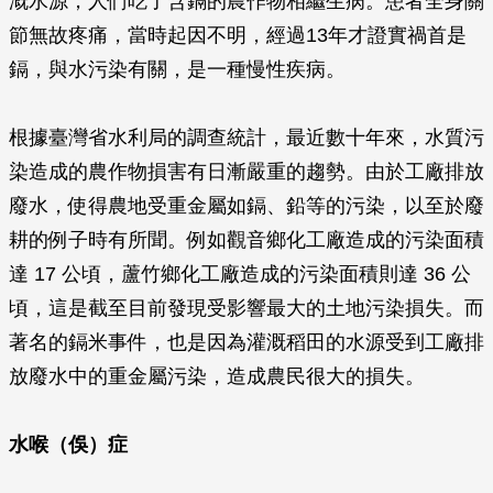
溉水源，人們吃了含鎘的農作物相繼生病。患者全身關
節無故疼痛，當時起因不明，經過13年才證實禍首是
鎘，與水污染有關，是一種慢性疾病。
根據臺灣省水利局的調查統計，最近數十年來，水質污
染造成的農作物損害有日漸嚴重的趨勢。由於工廠排放
廢水，使得農地受重金屬如鎘、鉛等的污染，以至於廢
耕的例子時有所聞。例如觀音鄉化工廠造成的污染面積
達 17 公頃，蘆竹鄉化工廠造成的污染面積則達 36 公
頃，這是截至目前發現受影響最大的土地污染損失。而
著名的鎘米事件，也是因為灌溉稻田的水源受到工廠排
放廢水中的重金屬污染，造成農民很大的損失。
水喉（俁）症