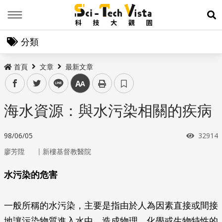
Menu
展
分類
首頁
文章
最新文章
facebook
twitter
line
中
海水資源：與水污染相關的疾病
瀏覽次
98/06/05
32914
｜
廖芳陞
新樓基督教醫院
水污染的危害
一般所稱的水污染，主要是指由於人為因素直接或間接
地讓污染物質進入水中，造成物理、化學或生物特性的