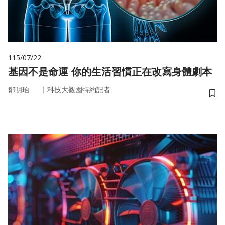
115/07/22
基因不是命運 你的生活習慣正在改寫身體劇本
｜
鄒明珆
科技大觀園特約記者
儲