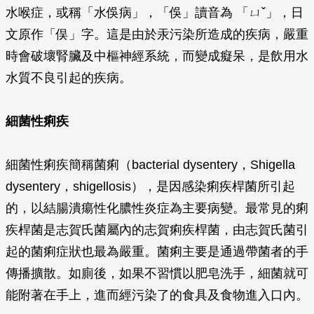
水喉症，或稱「水俁病」，「俁」讀音為 「ㄩˇ」，日
文原作「俣」字。這是由於汞污染所造成的疾病，嚴重
時會破壞腎臟及中樞神經系統，而變成癡呆，是飲用水
水質不良引起的疾病。
細菌性痢疾
細菌性痢疾簡稱菌痢（bacterial dysentery，
Shigella
dysentery，shigellosis），是因感染痢疾桿菌所引起
的，以結腸潰瘍性化膿性炎症為主要病變。最常見的痢
疾桿菌是志賀氏菌屬內的志賀痢疾桿菌，由志賀氏菌引
起的菌痢症狀也最為嚴重。菌痢主要是通過帶菌者的手
傳播擴散。如廁後，如果不習慣以肥皂洗手，細菌就可
能附著在手上，進而經污染了的食具及食物進入口內。