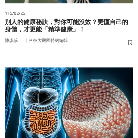
115/02/25
別人的健康秘訣，對你可能沒效？更懂自己的
身體，才更能「精準健康」！
｜
陳彥諺
科技大觀園特約編輯
儲