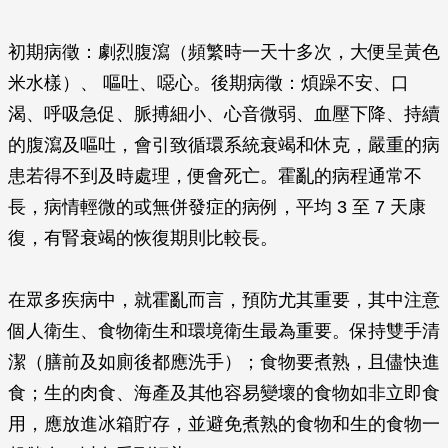
初期病徵：劇烈腹瀉（頻繁時一天十多次，大便呈黃色
米水樣）、 嘔吐、噁心。後期病徵：煩躁不安、口
渴、呼吸急促、脈搏細小、心音微弱、血壓下降、持續
的腹瀉及嘔吐，會引致循環系統衰竭和休克，嚴重的病
患若得不到及時處理，便會死亡。霍亂的病程通常不
長，病情輕微的或無併發症的病例，平均 3 至 7 天康
復，有腎衰竭的恢復期則比較長。
在眾多疾病中，就霍亂而言，預防尤其重要，其中注意
個人衛生、食物衛生和環境衛生最為重要。保持雙手清
潔（膳前及如廁後都應洗手）；食物要煮熟，且儘快進
食；生的肉食、海產及其他容易變壞的食物如非立即食
用，應放進冰箱貯存，並避免煮熟的食物和生的食物一